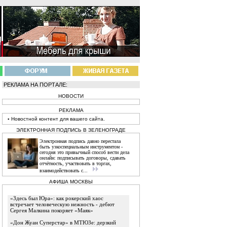
РЕКЛАМА НА ПОРТАЛЕ:
НОВОСТИ
РЕКЛАМА
▪
Новостной
контент
для вашего сайта.
ЭЛЕКТРОННАЯ ПОДПИСЬ В ЗЕЛЕНОГРАДЕ
Электронная подпись давно перестала
быть узкоспециальным инструментом -
сегодня это привычный способ вести дела
онлайн: подписывать договоры, сдавать
отчётность, участвовать в торгах,
взаимодействовать с...
АФИША МОСКВЫ
«Здесь был Юра»: как рокерский хаос
встречает человеческую нежность - дебют
Сергея Малкина покоряет «Маяк»
«Дон Жуан Суперстар» в МТЮЗе: дерзкий