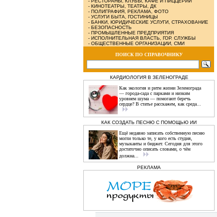
-
РЕСТОРАНЫ, КЛУБЫ, КАФЕ И ПИЦЦЕРИИ
-
КИНОТЕАТРЫ, ТЕАТРЫ, ДК
-
ПОЛИГРАФИЯ, РЕКЛАМА, ФОТО
-
УСЛУГИ БЫТА, ГОСТИНИЦЫ
-
БАНКИ, ЮРИДИЧЕСКИЕ УСЛУГИ, СТРАХОВАНИЕ
-
БЕЗОПАСНОСТЬ
-
ПРОМЫШЛЕННЫЕ ПРЕДПРИЯТИЯ
-
ИСПОЛНИТЕЛЬНАЯ ВЛАСТЬ, ГОР. СЛУЖБЫ
-
ОБЩЕСТВЕННЫЕ ОРГАНИЗАЦИИ, СМИ
ПОИСК ПО СПРАВОЧНИКУ
КАРДИОЛОГИЯ В ЗЕЛЕНОГРАДЕ
Как экология и ритм жизни Зеленограда
— города‑сада с парками и низким
уровнем шума — помогают беречь
сердце? В статье расскажем, как среда...
КАК СОЗДАТЬ ПЕСНЮ С ПОМОЩЬЮ ИИ
Ещё недавно записать собственную песню
могли только те, у кого есть студия,
музыканты и бюджет. Сегодня для этого
достаточно описать словами, о чём
должна...
РЕКЛАМА