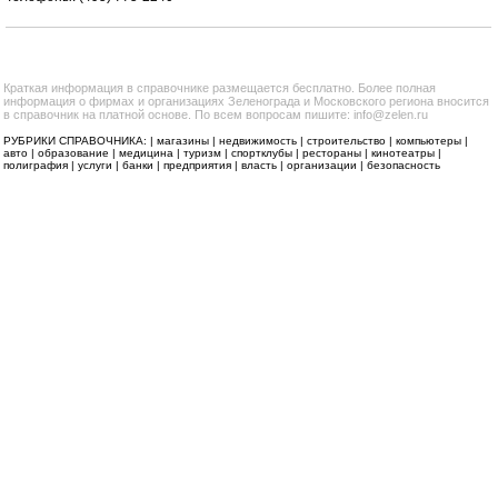
Краткая информация в справочнике размещается бесплатно. Более полная
информация о фирмах и организациях Зеленограда и Московского региона вносится
в справочник на платной основе. По всем вопросам пишите: info@zelen.ru
РУБРИКИ СПРАВОЧНИКА: |
магазины
|
недвижимость
|
строительство
|
компьютеры
|
авто
|
образование
|
медицина
|
туризм
|
спортклубы
|
рестораны
|
кинотеатры
|
полиграфия
|
услуги
|
банки
|
предприятия
|
власть
|
организации
|
безопасность