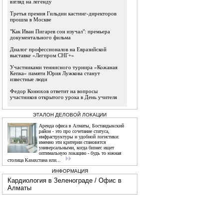
взгляд на легенду
Третья премия Гильдии кастинг-директоров
прошла в Москве
"Как Иван Пигарев сон изучал": премьера
документального фильма
Диалог профессионалов на Евразийской
выставке «Легпром СНГ+»
Участниками теннисного турнира «Кожаная
Кепка» памяти Юрия Лужкова станут
известные люди
Федор Конюхов ответит на вопросы
участников открытого урока в День учителя
ЭТАЛОН ДЕЛОВОЙ ЛОКАЦИИ
Аренда офиса в Алматы, Бостандыкский
район - это про сочетание статуса,
инфраструктуры и удобной логистики:
именно эти критерии становятся
универсальными, когда бизнес ищет
оптимальную локацию - будь то южная
столица Казахстана или...
ИНФОРМАЦИЯ
Кардиология в Зеленограде
/
Офис в
Алматы