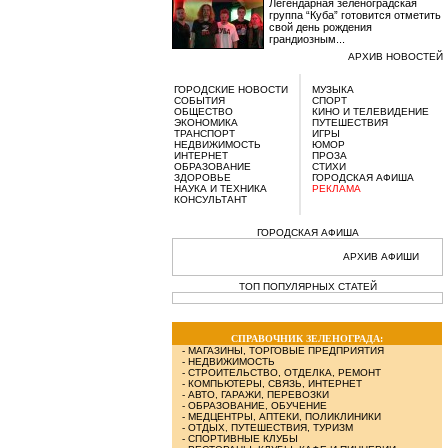
Легендарная зеленоградская
группа “Куба” готовится отметить
свой день рождения
грандиозным...
АРХИВ НОВОСТЕЙ
ГОРОДСКИЕ НОВОСТИ
МУЗЫКА
СОБЫТИЯ
СПОРТ
ОБЩЕСТВО
КИНО И ТЕЛЕВИДЕНИЕ
ЭКОНОМИКА
ПУТЕШЕСТВИЯ
ТРАНСПОРТ
ИГРЫ
НЕДВИЖИМОСТЬ
ЮМОР
ИНТЕРНЕТ
ПРОЗА
ОБРАЗОВАНИЕ
СТИХИ
ЗДОРОВЬЕ
ГОРОДСКАЯ АФИША
НАУКА И ТЕХНИКА
РЕКЛАМА
КОНСУЛЬТАНТ
ГОРОДСКАЯ АФИША
АРХИВ АФИШИ
ТОП ПОПУЛЯРНЫХ СТАТЕЙ
СПРАВОЧНИК ЗЕЛЕНОГРАДА:
-
МАГАЗИНЫ, ТОРГОВЫЕ ПРЕДПРИЯТИЯ
-
НЕДВИЖИМОСТЬ
-
СТРОИТЕЛЬСТВО, ОТДЕЛКА, РЕМОНТ
-
КОМПЬЮТЕРЫ, СВЯЗЬ, ИНТЕРНЕТ
-
АВТО, ГАРАЖИ, ПЕРЕВОЗКИ
-
ОБРАЗОВАНИЕ, ОБУЧЕНИЕ
-
МЕДЦЕНТРЫ, АПТЕКИ, ПОЛИКЛИНИКИ
-
ОТДЫХ, ПУТЕШЕСТВИЯ, ТУРИЗМ
-
СПОРТИВНЫЕ КЛУБЫ