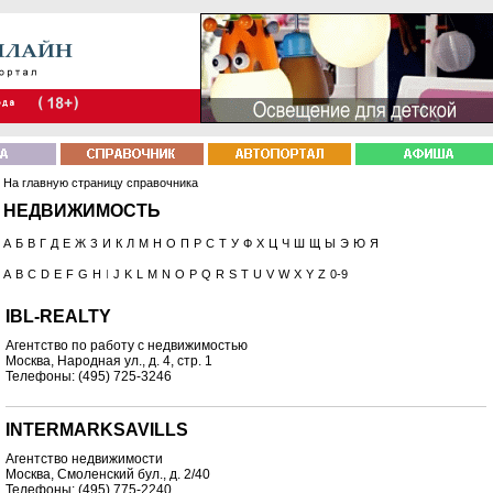
На главную страницу справочника
НЕДВИЖИМОСТЬ
А
Б
В
Г
Д
Е
Ж
З
И
К
Л
М
Н
О
П
Р
С
Т
У
Ф
Х
Ц
Ч
Ш
Щ
Ы
Э
Ю
Я
A
B
C
D
E
F
G
H
I
J
K
L
M
N
O
P
Q
R
S
T
U
V
W
X
Y
Z
0-9
IBL-REALTY
Агентство по работу с недвижимостью
Москва, Народная ул., д. 4, стр. 1
Телефоны: (495) 725-3246
INTERMARKSAVILLS
Агентство недвижимости
Москва, Смоленский бул., д. 2/40
Телефоны: (495) 775-2240