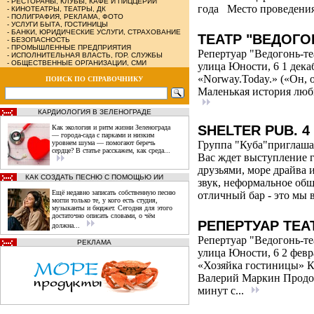
-
РЕСТОРАНЫ, КЛУБЫ, КАФЕ И ПИЦЦЕРИИ
года Место проведения:
-
КИНОТЕАТРЫ, ТЕАТРЫ, ДК
-
ПОЛИГРАФИЯ, РЕКЛАМА, ФОТО
-
УСЛУГИ БЫТА, ГОСТИНИЦЫ
-
БАНКИ, ЮРИДИЧЕСКИЕ УСЛУГИ, СТРАХОВАНИЕ
ТЕАТР "ВЕДОГО
-
БЕЗОПАСНОСТЬ
-
ПРОМЫШЛЕННЫЕ ПРЕДПРИЯТИЯ
Репертуар "Ведогонь-те
-
ИСПОЛНИТЕЛЬНАЯ ВЛАСТЬ, ГОР. СЛУЖБЫ
-
ОБЩЕСТВЕННЫЕ ОРГАНИЗАЦИИ, СМИ
улица Юности, 6 1 дека
«Norway.Today.» («Он, 
ПОИСК ПО СПРАВОЧНИКУ
Маленькая история любв
КАРДИОЛОГИЯ В ЗЕЛЕНОГРАДЕ
SHELTER PUB. 
Как экология и ритм жизни Зеленограда
— города‑сада с парками и низким
уровнем шума — помогают беречь
Группа "Куба"приглаша
сердце? В статье расскажем, как среда...
Вас ждет выступление 
друзьями, море драйва
КАК СОЗДАТЬ ПЕСНЮ С ПОМОЩЬЮ ИИ
звук, неформальное общ
Ещё недавно записать собственную песню
отличный бар - это мы в
могли только те, у кого есть студия,
музыканты и бюджет. Сегодня для этого
достаточно описать словами, о чём
РЕПЕРТУАР ТЕА
должна...
Репертуар "Ведогонь-те
РЕКЛАМА
улица Юности, 6 2 февр
«Хозяйка гостиницы» К
Валерий Маркин Продолж
минут с...