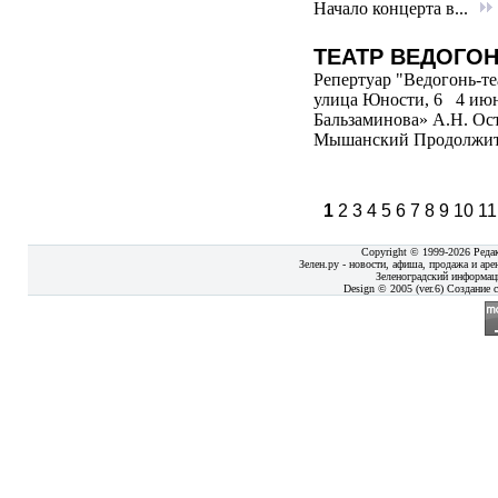
Начало концерта в...
ТЕАТР ВЕДОГОН
Репертуар "Ведогонь-те
улица Юности, 6 4 июня
Бальзаминова» А.Н. Ос
Мышанский Продолжитель
1
2
3
4
5
6
7
8
9
10
1
Copyright © 1999-2026 Реда
Зелен.ру - новости, афиша, продажа и аре
Зеленоградский информац
Design © 2005 (ver.6) Создание с