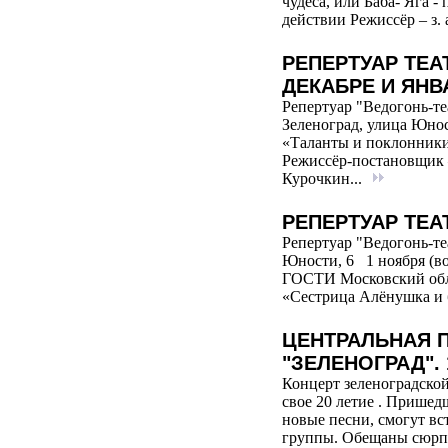
чудеса, или Баба- Яга -
действии Режиссёр – з.
РЕПЕРТУАР ТЕА
ДЕКАБРЕ И ЯНВ
Репертуар "Ведогонь-теа
Зеленоград, улица Юнос
«Таланты и поклонник
Режиссёр-постановщик –
Курочкин...
РЕПЕРТУАР ТЕА
Репертуар "Ведогонь-те
Юности, 6 1 ноября (во
ГОСТИ Московский обла
«Сестрица Алёнушка и 
ЦЕНТРАЛЬНАЯ 
"ЗЕЛЕНОГРАД".
Концерт зеленоградской
свое 20 летие . Пришед
новые песни, смогут в
группы. Обещаны сюрпри