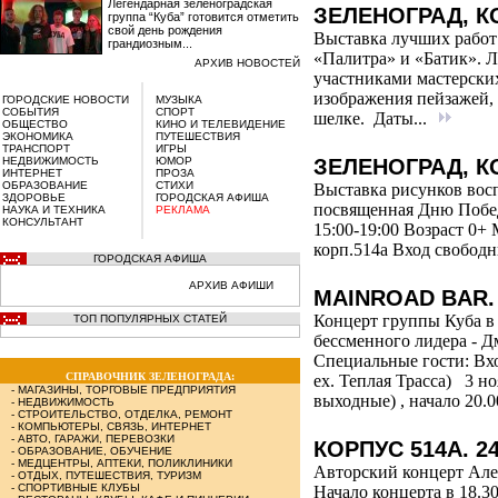
Легендарная зеленоградская
ЗЕЛЕНОГРАД, К
группа “Куба” готовится отметить
свой день рождения
Выставка лучших работ
грандиозным...
«Палитра» и «Батик». 
АРХИВ НОВОСТЕЙ
участниками мастерских
изображения пейзажей, 
ГОРОДСКИЕ НОВОСТИ
МУЗЫКА
СОБЫТИЯ
СПОРТ
шелке. Даты...
ОБЩЕСТВО
КИНО И ТЕЛЕВИДЕНИЕ
ЭКОНОМИКА
ПУТЕШЕСТВИЯ
ТРАНСПОРТ
ИГРЫ
НЕДВИЖИМОСТЬ
ЮМОР
ЗЕЛЕНОГРАД, К
ИНТЕРНЕТ
ПРОЗА
ОБРАЗОВАНИЕ
СТИХИ
Выставка рисунков вос
ЗДОРОВЬЕ
ГОРОДСКАЯ АФИША
посвященная Дню Побед
НАУКА И ТЕХНИКА
РЕКЛАМА
КОНСУЛЬТАНТ
15:00-19:00 Возраст 0+
корп.514а Вход свобод
ГОРОДСКАЯ АФИША
АРХИВ АФИШИ
MAINROAD BAR.
Концерт группы Куба в 
ТОП ПОПУЛЯРНЫХ СТАТЕЙ
бессменного лидера - Д
Специальные гости: Вх
СПРАВОЧНИК ЗЕЛЕНОГРАДА:
ex. Теплая Трасса) 3 ноя
-
МАГАЗИНЫ, ТОРГОВЫЕ ПРЕДПРИЯТИЯ
выходные) , начало 20.0
-
НЕДВИЖИМОСТЬ
-
СТРОИТЕЛЬСТВО, ОТДЕЛКА, РЕМОНТ
-
КОМПЬЮТЕРЫ, СВЯЗЬ, ИНТЕРНЕТ
-
АВТО, ГАРАЖИ, ПЕРЕВОЗКИ
КОРПУС 514А. 2
-
ОБРАЗОВАНИЕ, ОБУЧЕНИЕ
-
МЕДЦЕНТРЫ, АПТЕКИ, ПОЛИКЛИНИКИ
Авторский концерт Але
-
ОТДЫХ, ПУТЕШЕСТВИЯ, ТУРИЗМ
-
СПОРТИВНЫЕ КЛУБЫ
Начало концерта в 18.3