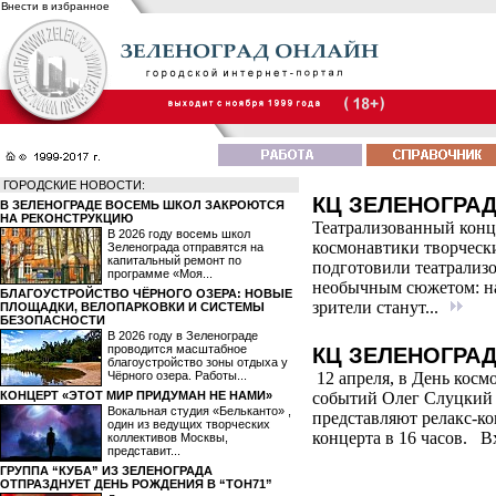
Внести в избранное
ГОРОДСКИЕ НОВОСТИ:
КЦ ЗЕЛЕНОГРАД.
В ЗЕЛЕНОГРАДЕ ВОСЕМЬ ШКОЛ ЗАКРОЮТСЯ
НА РЕКОНСТРУКЦИЮ
Театрализованный конце
В 2026 году восемь школ
космонавтики творческ
Зеленограда отправятся на
капитальный ремонт по
подготовили театрализ
программе «Моя...
необычным сюжетом: на
БЛАГОУСТРОЙСТВО ЧЁРНОГО ОЗЕРА: НОВЫЕ
зрители станут...
ПЛОЩАДКИ, ВЕЛОПАРКОВКИ И СИСТЕМЫ
БЕЗОПАСНОСТИ
В 2026 году в Зеленограде
проводится масштабное
КЦ ЗЕЛЕНОГРАД.
благоустройство зоны отдыха у
Чёрного озера. Работы...
12 апреля, в День косм
КОНЦЕРТ «ЭТОТ МИР ПРИДУМАН НЕ НАМИ»
событий Олег Слуцкий 
Вокальная студия «Бельканто» ,
представляют релакс-к
один из ведущих творческих
концерта в 16 часов. 
коллективов Москвы,
представит...
ГРУППА “КУБА” ИЗ ЗЕЛЕНОГРАДА
ОТПРАЗДНУЕТ ДЕНЬ РОЖДЕНИЯ В “ТОН71”