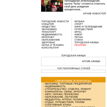
Легендарная зеленоградская
группа “Куба” готовится отметить
свой день рождения
грандиозным...
АРХИВ НОВОСТЕЙ
ГОРОДСКИЕ НОВОСТИ
МУЗЫКА
СОБЫТИЯ
СПОРТ
ОБЩЕСТВО
КИНО И ТЕЛЕВИДЕНИЕ
ЭКОНОМИКА
ПУТЕШЕСТВИЯ
ТРАНСПОРТ
ИГРЫ
НЕДВИЖИМОСТЬ
ЮМОР
ИНТЕРНЕТ
ПРОЗА
ОБРАЗОВАНИЕ
СТИХИ
ЗДОРОВЬЕ
ГОРОДСКАЯ АФИША
НАУКА И ТЕХНИКА
РЕКЛАМА
КОНСУЛЬТАНТ
ГОРОДСКАЯ АФИША
АРХИВ АФИШИ
ТОП ПОПУЛЯРНЫХ СТАТЕЙ
СПРАВОЧНИК ЗЕЛЕНОГРАДА:
-
МАГАЗИНЫ, ТОРГОВЫЕ ПРЕДПРИЯТИЯ
-
НЕДВИЖИМОСТЬ
-
СТРОИТЕЛЬСТВО, ОТДЕЛКА, РЕМОНТ
-
КОМПЬЮТЕРЫ, СВЯЗЬ, ИНТЕРНЕТ
-
АВТО, ГАРАЖИ, ПЕРЕВОЗКИ
-
ОБРАЗОВАНИЕ, ОБУЧЕНИЕ
-
МЕДЦЕНТРЫ, АПТЕКИ, ПОЛИКЛИНИКИ
-
ОТДЫХ, ПУТЕШЕСТВИЯ, ТУРИЗМ
-
СПОРТИВНЫЕ КЛУБЫ