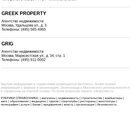
GREEK PROPERTY
Агентство недвижимости
Москва, Удальцова ул., д. 3
Телефоны: (495) 585-4965
GRIG
Агентство недвижимости
Москва, Марксистская ул., д. 34, стр. 1
Телефоны: (495) 911-0002
Краткая информация в справочнике размещается бесплатно. Более полная
информация о фирмах и организациях Зеленограда и Московского региона вносится
в справочник на платной основе. По всем вопросам пишите: info@zelen.ru
РУБРИКИ СПРАВОЧНИКА: |
магазины
|
недвижимость
|
строительство
|
компьютеры
|
авто
|
образование
|
медицина
|
туризм
|
спортклубы
|
рестораны
|
кинотеатры
|
полиграфия
|
услуги
|
банки
|
предприятия
|
власть
|
организации
|
безопасность