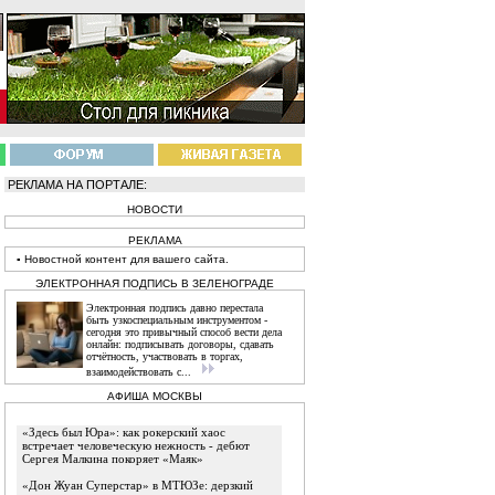
РЕКЛАМА НА ПОРТАЛЕ:
НОВОСТИ
РЕКЛАМА
▪
Новостной
контент
для вашего сайта.
ЭЛЕКТРОННАЯ ПОДПИСЬ В ЗЕЛЕНОГРАДЕ
Электронная подпись давно перестала
быть узкоспециальным инструментом -
сегодня это привычный способ вести дела
онлайн: подписывать договоры, сдавать
отчётность, участвовать в торгах,
взаимодействовать с...
АФИША МОСКВЫ
«Здесь был Юра»: как рокерский хаос
встречает человеческую нежность - дебют
Сергея Малкина покоряет «Маяк»
«Дон Жуан Суперстар» в МТЮЗе: дерзкий