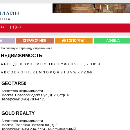
На главную страницу справочника
НЕДВИЖИМОСТЬ
А
Б
В
Г
Д
Е
Ж
З
И
К
Л
М
Н
О
П
Р
С
Т
У
Ф
Х
Ц
Ч
Ш
Щ
Ы
Э
Ю
Я
A
B
C
D
E
F
G
H
I
J
K
L
M
N
O
P
Q
R
S
T
U
V
W
X
Y
Z
0-9
GECTAR50
Агентство недвижимости
Москва, Новослободская ул., д. 20, стр. 4
Телефоны: (495) 783-4715
GOLD REALTY
Агентство недвижимости
Москва, Тверская Застава пл., д. 3
Телефоны: (495) 234-7724 - многоканальный