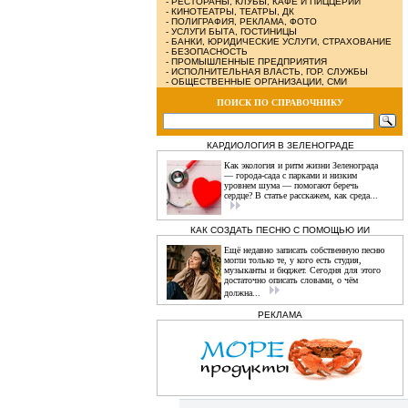
-
РЕСТОРАНЫ, КЛУБЫ, КАФЕ И ПИЦЦЕРИИ
-
КИНОТЕАТРЫ, ТЕАТРЫ, ДК
-
ПОЛИГРАФИЯ, РЕКЛАМА, ФОТО
-
УСЛУГИ БЫТА, ГОСТИНИЦЫ
-
БАНКИ, ЮРИДИЧЕСКИЕ УСЛУГИ, СТРАХОВАНИЕ
-
БЕЗОПАСНОСТЬ
-
ПРОМЫШЛЕННЫЕ ПРЕДПРИЯТИЯ
-
ИСПОЛНИТЕЛЬНАЯ ВЛАСТЬ, ГОР. СЛУЖБЫ
-
ОБЩЕСТВЕННЫЕ ОРГАНИЗАЦИИ, СМИ
ПОИСК ПО СПРАВОЧНИКУ
КАРДИОЛОГИЯ В ЗЕЛЕНОГРАДЕ
Как экология и ритм жизни Зеленограда
— города‑сада с парками и низким
уровнем шума — помогают беречь
сердце? В статье расскажем, как среда...
КАК СОЗДАТЬ ПЕСНЮ С ПОМОЩЬЮ ИИ
Ещё недавно записать собственную песню
могли только те, у кого есть студия,
музыканты и бюджет. Сегодня для этого
достаточно описать словами, о чём
должна...
РЕКЛАМА