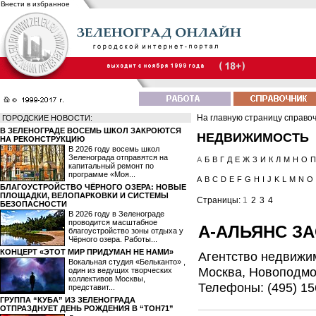
Внести в избранное
На главную страницу справо
ГОРОДСКИЕ НОВОСТИ:
В ЗЕЛЕНОГРАДЕ ВОСЕМЬ ШКОЛ ЗАКРОЮТСЯ
НЕДВИЖИМОСТЬ
НА РЕКОНСТРУКЦИЮ
В 2026 году восемь школ
Зеленограда отправятся на
А
Б
В
Г
Д
Е
Ж
З
И
К
Л
М
Н
О
П
капитальный ремонт по
программе «Моя...
A
B
C
D
E
F
G
H
I
J
K
L
M
N
O
БЛАГОУСТРОЙСТВО ЧЁРНОГО ОЗЕРА: НОВЫЕ
ПЛОЩАДКИ, ВЕЛОПАРКОВКИ И СИСТЕМЫ
Страницы:
1
2
3
4
БЕЗОПАСНОСТИ
В 2026 году в Зеленограде
проводится масштабное
А-АЛЬЯНС З
благоустройство зоны отдыха у
Чёрного озера. Работы...
КОНЦЕРТ «ЭТОТ МИР ПРИДУМАН НЕ НАМИ»
Агентство недвижи
Вокальная студия «Бельканто» ,
Москва, Новоподмос
один из ведущих творческих
коллективов Москвы,
Телефоны: (495) 15
представит...
ГРУППА “КУБА” ИЗ ЗЕЛЕНОГРАДА
ОТПРАЗДНУЕТ ДЕНЬ РОЖДЕНИЯ В “ТОН71”