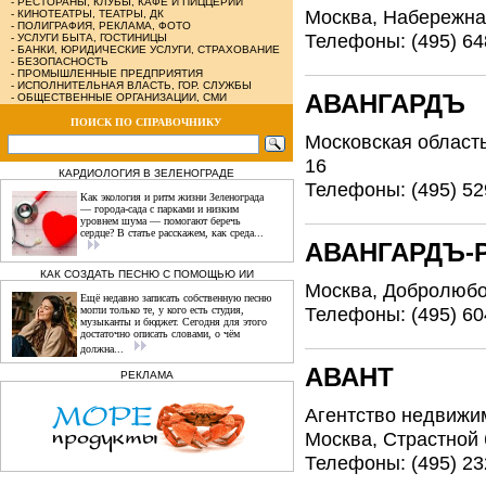
-
РЕСТОРАНЫ, КЛУБЫ, КАФЕ И ПИЦЦЕРИИ
Москва, Набережная 
-
КИНОТЕАТРЫ, ТЕАТРЫ, ДК
-
ПОЛИГРАФИЯ, РЕКЛАМА, ФОТО
Телефоны: (495) 64
-
УСЛУГИ БЫТА, ГОСТИНИЦЫ
-
БАНКИ, ЮРИДИЧЕСКИЕ УСЛУГИ, СТРАХОВАНИЕ
-
БЕЗОПАСНОСТЬ
-
ПРОМЫШЛЕННЫЕ ПРЕДПРИЯТИЯ
-
ИСПОЛНИТЕЛЬНАЯ ВЛАСТЬ, ГОР. СЛУЖБЫ
АВАНГАРДЪ
-
ОБЩЕСТВЕННЫЕ ОРГАНИЗАЦИИ, СМИ
ПОИСК ПО СПРАВОЧНИКУ
Московская область,
16
КАРДИОЛОГИЯ В ЗЕЛЕНОГРАДЕ
Телефоны: (495) 52
Как экология и ритм жизни Зеленограда
— города‑сада с парками и низким
уровнем шума — помогают беречь
сердце? В статье расскажем, как среда...
АВАНГАРДЪ-
КАК СОЗДАТЬ ПЕСНЮ С ПОМОЩЬЮ ИИ
Москва, Добролюбова
Ещё недавно записать собственную песню
Телефоны: (495) 60
могли только те, у кого есть студия,
музыканты и бюджет. Сегодня для этого
достаточно описать словами, о чём
должна...
АВАНТ
РЕКЛАМА
Агентство недвижи
Москва, Страстной 
Телефоны: (495) 23