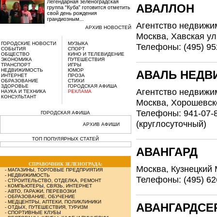
Легендарная зеленоградская
АВАЛЛОН
группа “Куба” готовится отметить
свой день рождения
грандиозным...
Агентство недвижи
АРХИВ НОВОСТЕЙ
Москва, Хавская ул.,
ГОРОДСКИЕ НОВОСТИ
МУЗЫКА
Телефоны: (495) 95
СОБЫТИЯ
СПОРТ
ОБЩЕСТВО
КИНО И ТЕЛЕВИДЕНИЕ
ЭКОНОМИКА
ПУТЕШЕСТВИЯ
ТРАНСПОРТ
ИГРЫ
НЕДВИЖИМОСТЬ
ЮМОР
АВАЛЬ НЕД
ИНТЕРНЕТ
ПРОЗА
ОБРАЗОВАНИЕ
СТИХИ
ЗДОРОВЬЕ
ГОРОДСКАЯ АФИША
Агентство недвижи
НАУКА И ТЕХНИКА
РЕКЛАМА
КОНСУЛЬТАНТ
Москва, Хорошевско
Телефоны: 941-07-8
ГОРОДСКАЯ АФИША
(круглосуточный)
АРХИВ АФИШИ
ТОП ПОПУЛЯРНЫХ СТАТЕЙ
АВАНГАРД
СПРАВОЧНИК ЗЕЛЕНОГРАДА:
Москва, Кузнецкий М
-
МАГАЗИНЫ, ТОРГОВЫЕ ПРЕДПРИЯТИЯ
-
НЕДВИЖИМОСТЬ
Телефоны: (495) 62
-
СТРОИТЕЛЬСТВО, ОТДЕЛКА, РЕМОНТ
-
КОМПЬЮТЕРЫ, СВЯЗЬ, ИНТЕРНЕТ
-
АВТО, ГАРАЖИ, ПЕРЕВОЗКИ
-
ОБРАЗОВАНИЕ, ОБУЧЕНИЕ
-
МЕДЦЕНТРЫ, АПТЕКИ, ПОЛИКЛИНИКИ
АВАНГАРДСЕ
-
ОТДЫХ, ПУТЕШЕСТВИЯ, ТУРИЗМ
-
СПОРТИВНЫЕ КЛУБЫ