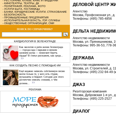
-
РЕСТОРАНЫ, КЛУБЫ, КАФЕ И ПИЦЦЕРИИ
-
КИНОТЕАТРЫ, ТЕАТРЫ, ДК
ДЕЛОВОЙ ЦЕНТР Ж
-
ПОЛИГРАФИЯ, РЕКЛАМА, ФОТО
-
УСЛУГИ БЫТА, ГОСТИНИЦЫ
Агентство
-
БАНКИ, ЮРИДИЧЕСКИЕ УСЛУГИ, СТРАХОВАНИЕ
-
БЕЗОПАСНОСТЬ
Москва, Профсоюзная ул., д.
-
ПРОМЫШЛЕННЫЕ ПРЕДПРИЯТИЯ
Телефоны: (495) 785-4856
-
ИСПОЛНИТЕЛЬНАЯ ВЛАСТЬ, ГОР. СЛУЖБЫ
-
ОБЩЕСТВЕННЫЕ ОРГАНИЗАЦИИ, СМИ
ПОИСК ПО СПРАВОЧНИКУ
ДЕЛЬТА НЕДВИЖИМ
Агентство недвижимости
КАРДИОЛОГИЯ В ЗЕЛЕНОГРАДЕ
Москва, ул. Прянишникова, 1
Телефоны: 995-36-53, 778-3
Как экология и ритм жизни Зеленограда
— города‑сада с парками и низким
уровнем шума — помогают беречь
сердце? В статье расскажем, как среда...
ДЕРЖАВА
Агентство недвижимости
КАК СОЗДАТЬ ПЕСНЮ С ПОМОЩЬЮ ИИ
Москва, ул. Строителей, д. 11
Ещё недавно записать собственную песню
Телефоны: (495) 232-94-49 
могли только те, у кого есть студия,
музыканты и бюджет. Сегодня для этого
достаточно описать словами, о чём
должна...
ДЖАЗ
РЕКЛАМА
Риэлторская компания
Москва, Дубровская 1-я ул., д
Телефоны: (495) 225-2527
ДИАЛОГ