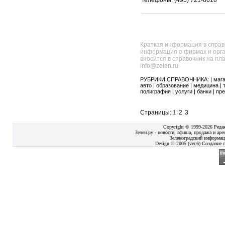
Телефоны: (495) 721-8618
Краткая информация в справ
информация о фирмах и орга
вносится в справочник на пл
info@zelen.ru
РУБРИКИ СПРАВОЧНИКА: |
маг
авто
|
образование
|
медицина
|
полиграфия
|
услуги
|
банки
|
пре
Страницы:
1
2
3
Copyright © 1999-2026 Реда
Зелен.ру - новости, афиша, продажа и аре
Зеленоградский информац
Design © 2005 (ver.6) Создание с