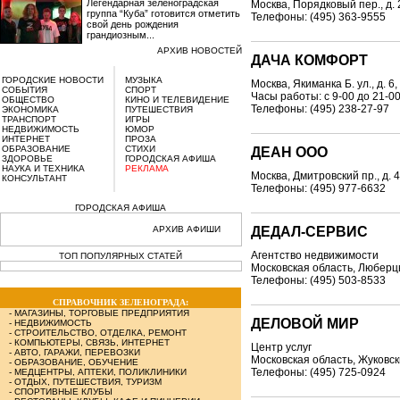
Легендарная зеленоградская
Москва, Порядковый пер., д. 
группа “Куба” готовится отметить
Телефоны: (495) 363-9555
свой день рождения
грандиозным...
АРХИВ НОВОСТЕЙ
ДАЧА КОМФОРТ
ГОРОДСКИЕ НОВОСТИ
МУЗЫКА
Москва, Якиманка Б. ул., д. 6, 
СОБЫТИЯ
СПОРТ
Часы работы: с 9-00 до 21-0
ОБЩЕСТВО
КИНО И ТЕЛЕВИДЕНИЕ
Телефоны: (495) 238-27-97
ЭКОНОМИКА
ПУТЕШЕСТВИЯ
ТРАНСПОРТ
ИГРЫ
НЕДВИЖИМОСТЬ
ЮМОР
ИНТЕРНЕТ
ПРОЗА
ОБРАЗОВАНИЕ
СТИХИ
ДЕАН ООО
ЗДОРОВЬЕ
ГОРОДСКАЯ АФИША
НАУКА И ТЕХНИКА
РЕКЛАМА
Москва, Дмитровский пр., д. 4,
КОНСУЛЬТАНТ
Телефоны: (495) 977-6632
ГОРОДСКАЯ АФИША
АРХИВ АФИШИ
ДЕДАЛ-СЕРВИС
Агентство недвижимости
ТОП ПОПУЛЯРНЫХ СТАТЕЙ
Московская область, Люберцы,
Телефоны: (495) 503-8533
СПРАВОЧНИК ЗЕЛЕНОГРАДА:
-
МАГАЗИНЫ, ТОРГОВЫЕ ПРЕДПРИЯТИЯ
ДЕЛОВОЙ МИР
-
НЕДВИЖИМОСТЬ
-
СТРОИТЕЛЬСТВО, ОТДЕЛКА, РЕМОНТ
-
КОМПЬЮТЕРЫ, СВЯЗЬ, ИНТЕРНЕТ
Центр услуг
-
АВТО, ГАРАЖИ, ПЕРЕВОЗКИ
Московская область, Жуковский
-
ОБРАЗОВАНИЕ, ОБУЧЕНИЕ
Телефоны: (495) 725-0924
-
МЕДЦЕНТРЫ, АПТЕКИ, ПОЛИКЛИНИКИ
-
ОТДЫХ, ПУТЕШЕСТВИЯ, ТУРИЗМ
-
СПОРТИВНЫЕ КЛУБЫ