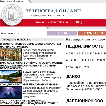
Внести в избранное
На главную страницу справо
ГОРОДСКИЕ НОВОСТИ:
В ЗЕЛЕНОГРАДЕ ВОСЕМЬ ШКОЛ ЗАКРОЮТСЯ
НЕДВИЖИМОСТЬ
НА РЕКОНСТРУКЦИЮ
В 2026 году восемь школ
Зеленограда отправятся на
А
Б
В
Г
Д
Е
Ж
З
И
К
Л
М
Н
О
П
капитальный ремонт по
программе «Моя...
A
B
C
D
E
F
G
H
I
J
K
L
M
N
O
БЛАГОУСТРОЙСТВО ЧЁРНОГО ОЗЕРА: НОВЫЕ
ПЛОЩАДКИ, ВЕЛОПАРКОВКИ И СИСТЕМЫ
Страницы:
1
2
3
БЕЗОПАСНОСТИ
В 2026 году в Зеленограде
проводится масштабное
ДАНКО
благоустройство зоны отдыха у
Чёрного озера. Работы...
Правовой центр недвижимос
КОНЦЕРТ «ЭТОТ МИР ПРИДУМАН НЕ НАМИ»
Московская область, Электрос
Вокальная студия «Бельканто» ,
Телефоны: (49657) 1-6000
один из ведущих творческих
коллективов Москвы,
представит...
ДАРТ-ЮНИОН OOO
ГРУППА “КУБА” ИЗ ЗЕЛЕНОГРАДА
ОТПРАЗДНУЕТ ДЕНЬ РОЖДЕНИЯ В “ТОН71”