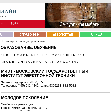
На главную страницу справочника
ОБРАЗОВАНИЕ, ОБУЧЕНИЕ
А
Б
В
Г
Д
Е
Ж
З
И
К
Л
М
Н
О
П
Р
С
Т
У
Ф
Х
Ц
Ч
Ш
Щ
Ы
Э
Ю
Я
A
B
C
D
E
F
G
H
I
J
K
L
M
N
O
P
Q
R
S
T
U
V
W
X
Y
Z
0-9
МИЭТ - МОСКОВСКИЙ ГОСУДАРСТВЕННЫЙ
ИНСТИТУТ ЭЛЕКТРОННОЙ ТЕХНИКИ
Зеленоград, проезд 4806, д.5
Телефоны: (495) 531-4441 , факс: 5302233, 882-5082
МОЛОДОЕ ПОКОЛЕНИЕ
Учебно-досуговый центр
Новые Химки, ул. Лавочкина, д. 7