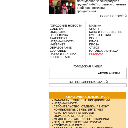
Легендарная зеленоградская
группа “Куба” готовится отметить
свой день рождения
грандиозным...
АРХИВ НОВОСТЕЙ
ГОРОДСКИЕ НОВОСТИ
МУЗЫКА
СОБЫТИЯ
СПОРТ
ОБЩЕСТВО
КИНО И ТЕЛЕВИДЕНИЕ
ЭКОНОМИКА
ПУТЕШЕСТВИЯ
ТРАНСПОРТ
ИГРЫ
НЕДВИЖИМОСТЬ
ЮМОР
ИНТЕРНЕТ
ПРОЗА
ОБРАЗОВАНИЕ
СТИХИ
ЗДОРОВЬЕ
ГОРОДСКАЯ АФИША
НАУКА И ТЕХНИКА
РЕКЛАМА
КОНСУЛЬТАНТ
ГОРОДСКАЯ АФИША
АРХИВ АФИШИ
ТОП ПОПУЛЯРНЫХ СТАТЕЙ
СПРАВОЧНИК ЗЕЛЕНОГРАДА:
-
МАГАЗИНЫ, ТОРГОВЫЕ ПРЕДПРИЯТИЯ
-
НЕДВИЖИМОСТЬ
-
СТРОИТЕЛЬСТВО, ОТДЕЛКА, РЕМОНТ
-
КОМПЬЮТЕРЫ, СВЯЗЬ, ИНТЕРНЕТ
-
АВТО, ГАРАЖИ, ПЕРЕВОЗКИ
-
ОБРАЗОВАНИЕ, ОБУЧЕНИЕ
-
МЕДЦЕНТРЫ, АПТЕКИ, ПОЛИКЛИНИКИ
-
ОТДЫХ, ПУТЕШЕСТВИЯ, ТУРИЗМ
-
СПОРТИВНЫЕ КЛУБЫ