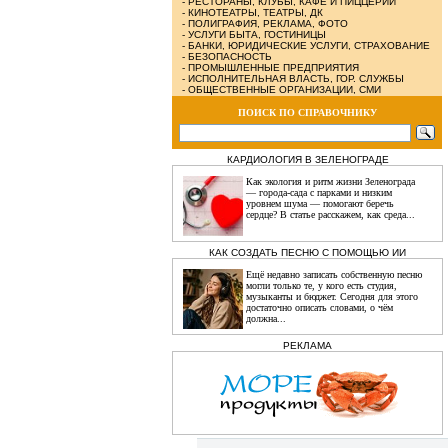
-
РЕСТОРАНЫ, КЛУБЫ, КАФЕ И ПИЦЦЕРИИ
-
КИНОТЕАТРЫ, ТЕАТРЫ, ДК
-
ПОЛИГРАФИЯ, РЕКЛАМА, ФОТО
-
УСЛУГИ БЫТА, ГОСТИНИЦЫ
-
БАНКИ, ЮРИДИЧЕСКИЕ УСЛУГИ, СТРАХОВАНИЕ
-
БЕЗОПАСНОСТЬ
-
ПРОМЫШЛЕННЫЕ ПРЕДПРИЯТИЯ
-
ИСПОЛНИТЕЛЬНАЯ ВЛАСТЬ, ГОР. СЛУЖБЫ
-
ОБЩЕСТВЕННЫЕ ОРГАНИЗАЦИИ, СМИ
ПОИСК ПО СПРАВОЧНИКУ
КАРДИОЛОГИЯ В ЗЕЛЕНОГРАДЕ
Как экология и ритм жизни Зеленограда
— города‑сада с парками и низким
уровнем шума — помогают беречь
сердце? В статье расскажем, как среда...
КАК СОЗДАТЬ ПЕСНЮ С ПОМОЩЬЮ ИИ
Ещё недавно записать собственную песню
могли только те, у кого есть студия,
музыканты и бюджет. Сегодня для этого
достаточно описать словами, о чём
должна...
РЕКЛАМА