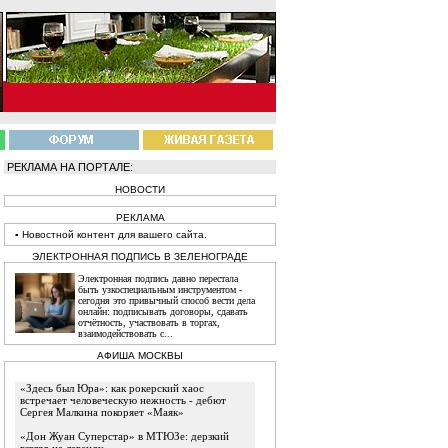
РЕКЛАМА НА ПОРТАЛЕ:
НОВОСТИ
РЕКЛАМА
▪
Новостной
контент
для вашего сайта.
ЭЛЕКТРОННАЯ ПОДПИСЬ В ЗЕЛЕНОГРАДЕ
Электронная подпись давно перестала
быть узкоспециальным инструментом -
сегодня это привычный способ вести дела
онлайн: подписывать договоры, сдавать
отчётность, участвовать в торгах,
взаимодействовать с...
АФИША МОСКВЫ
«Здесь был Юра»: как рокерский хаос
встречает человеческую нежность - дебют
Сергея Малкина покоряет «Маяк»
«Дон Жуан Суперстар» в МТЮЗе: дерзкий