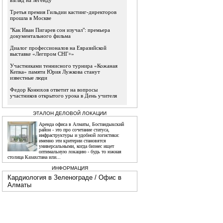
взгляд на легенду
Третья премия Гильдии кастинг-директоров
прошла в Москве
"Как Иван Пигарев сон изучал": премьера
документального фильма
Диалог профессионалов на Евразийской
выставке «Легпром СНГ+»
Участниками теннисного турнира «Кожаная
Кепка» памяти Юрия Лужкова станут
известные люди
Федор Конюхов ответит на вопросы
участников открытого урока в День учителя
ЭТАЛОН ДЕЛОВОЙ ЛОКАЦИИ
Аренда офиса в Алматы, Бостандыкский
район - это про сочетание статуса,
инфраструктуры и удобной логистики:
именно эти критерии становятся
универсальными, когда бизнес ищет
оптимальную локацию - будь то южная
столица Казахстана или...
ИНФОРМАЦИЯ
Кардиология в Зеленограде
/
Офис в
Алматы