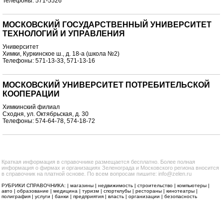
Телефоны: 571-5526
МОСКОВСКИЙ ГОСУДАРСТВЕННЫЙ УНИВЕРСИТЕТ
ТЕХНОЛОГИЙ И УПРАВЛЕНИЯ
Университет
Химки, Куркинское ш., д. 18-а (школа №2)
Телефоны: 571-13-33, 571-13-16
МОСКОВСКИЙ УНИВЕРСИТЕТ ПОТРЕБИТЕЛЬСКОЙ
КООПЕРАЦИИ
Химкинский филиал
Сходня, ул. Октябрьская, д. 30
Телефоны: 574-64-78, 574-18-72
Краткая информация в справочнике размещается бесплатно. Более полная
информация о фирмах и организациях Зеленограда и Московского региона вносится
в справочник на платной основе. По всем вопросам пишите: info@zelen.ru
РУБРИКИ СПРАВОЧНИКА: |
магазины
|
недвижимость
|
строительство
|
компьютеры
|
авто
|
образование
|
медицина
|
туризм
|
спортклубы
|
рестораны
|
кинотеатры
|
полиграфия
|
услуги
|
банки
|
предприятия
|
власть
|
организации
|
безопасность