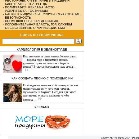
-
РЕСТОРАНЫ, КЛУБЫ, КАФЕ И ПИЦЦЕРИИ
-
КИНОТЕАТРЫ, ТЕАТРЫ, ДК
-
ПОЛИГРАФИЯ, РЕКЛАМА, ФОТО
-
УСЛУГИ БЫТА, ГОСТИНИЦЫ
-
БАНКИ, ЮРИДИЧЕСКИЕ УСЛУГИ, СТРАХОВАНИЕ
-
БЕЗОПАСНОСТЬ
-
ПРОМЫШЛЕННЫЕ ПРЕДПРИЯТИЯ
-
ИСПОЛНИТЕЛЬНАЯ ВЛАСТЬ, ГОР. СЛУЖБЫ
-
ОБЩЕСТВЕННЫЕ ОРГАНИЗАЦИИ, СМИ
ПОИСК ПО СПРАВОЧНИКУ
КАРДИОЛОГИЯ В ЗЕЛЕНОГРАДЕ
Как экология и ритм жизни Зеленограда
— города‑сада с парками и низким
уровнем шума — помогают беречь
сердце? В статье расскажем, как среда...
КАК СОЗДАТЬ ПЕСНЮ С ПОМОЩЬЮ ИИ
Ещё недавно записать собственную песню
могли только те, у кого есть студия,
музыканты и бюджет. Сегодня для этого
достаточно описать словами, о чём
должна...
РЕКЛАМА
Copyright © 1999-2026 Реда