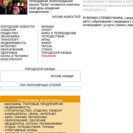
Легендарная зеленоградская
информация о фирмах и орга
группа “Куба” готовится отметить
вносится в справочник на пл
свой день рождения
info@zelen.ru
грандиозным...
АРХИВ НОВОСТЕЙ
РУБРИКИ СПРАВОЧНИКА: |
маг
авто
|
образование
|
медицина
|
полиграфия
|
услуги
|
банки
|
пре
ГОРОДСКИЕ НОВОСТИ
МУЗЫКА
СОБЫТИЯ
СПОРТ
ОБЩЕСТВО
КИНО И ТЕЛЕВИДЕНИЕ
ЭКОНОМИКА
ПУТЕШЕСТВИЯ
ТРАНСПОРТ
ИГРЫ
НЕДВИЖИМОСТЬ
ЮМОР
ИНТЕРНЕТ
ПРОЗА
ОБРАЗОВАНИЕ
СТИХИ
ЗДОРОВЬЕ
ГОРОДСКАЯ АФИША
НАУКА И ТЕХНИКА
РЕКЛАМА
КОНСУЛЬТАНТ
ГОРОДСКАЯ АФИША
АРХИВ АФИШИ
ТОП ПОПУЛЯРНЫХ СТАТЕЙ
СПРАВОЧНИК ЗЕЛЕНОГРАДА:
-
МАГАЗИНЫ, ТОРГОВЫЕ ПРЕДПРИЯТИЯ
-
НЕДВИЖИМОСТЬ
-
СТРОИТЕЛЬСТВО, ОТДЕЛКА, РЕМОНТ
-
КОМПЬЮТЕРЫ, СВЯЗЬ, ИНТЕРНЕТ
-
АВТО, ГАРАЖИ, ПЕРЕВОЗКИ
-
ОБРАЗОВАНИЕ, ОБУЧЕНИЕ
-
МЕДЦЕНТРЫ, АПТЕКИ, ПОЛИКЛИНИКИ
-
ОТДЫХ, ПУТЕШЕСТВИЯ, ТУРИЗМ
-
СПОРТИВНЫЕ КЛУБЫ