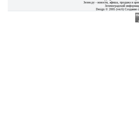
Зелен.ру - новости, афиша, продажа и аре
Зеленоградский информац
Design © 2005 (ver.6) Создание с