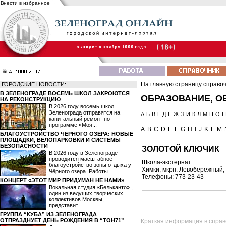
Внести в избранное
На главную страницу справо
ГОРОДСКИЕ НОВОСТИ:
В ЗЕЛЕНОГРАДЕ ВОСЕМЬ ШКОЛ ЗАКРОЮТСЯ
ОБРАЗОВАНИЕ, О
НА РЕКОНСТРУКЦИЮ
В 2026 году восемь школ
Зеленограда отправятся на
А
Б
В
Г
Д
Е
Ж
З
И
К
Л
М
Н
О
П
капитальный ремонт по
программе «Моя...
A
B
C
D
E
F
G
H
I
J
K
L
M
БЛАГОУСТРОЙСТВО ЧЁРНОГО ОЗЕРА: НОВЫЕ
ПЛОЩАДКИ, ВЕЛОПАРКОВКИ И СИСТЕМЫ
БЕЗОПАСНОСТИ
ЗОЛОТОЙ КЛЮЧИК
В 2026 году в Зеленограде
проводится масштабное
Школа-экстернат
благоустройство зоны отдыха у
Химки, мкрн. Левобережный, 
Чёрного озера. Работы...
Телефоны: 773-23-43
КОНЦЕРТ «ЭТОТ МИР ПРИДУМАН НЕ НАМИ»
Вокальная студия «Бельканто» ,
один из ведущих творческих
коллективов Москвы,
представит...
ГРУППА “КУБА” ИЗ ЗЕЛЕНОГРАДА
ОТПРАЗДНУЕТ ДЕНЬ РОЖДЕНИЯ В “ТОН71”
Краткая информация в справ