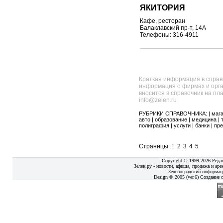
ЯКИТОРИЯ
Кафе, ресторан
Балаклавский пр-т, 14А
Телефоны: 316-4911
Краткая информация в справ
информация о фирмах и орга
вносится в справочник на пл
info@zelen.ru
РУБРИКИ СПРАВОЧНИКА: |
маг
авто
|
образование
|
медицина
|
полиграфия
|
услуги
|
банки
|
пре
Страницы:
1
2
3
4
5
Copyright © 1999-2026 Реда
Зелен.ру - новости, афиша, продажа и аре
Зеленоградский информац
Design © 2005 (ver.6) Создание с