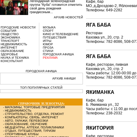
Легендарная зеленоградская
Кафе, бар
группа “Куба” готовится отметить
МО, д.Дроздово-2, Яблоневая
свой день рождения
Телефоны: 649-2282
грандиозным...
АРХИВ НОВОСТЕЙ
ЯГА БАБА
ГОРОДСКИЕ НОВОСТИ
МУЗЫКА
СОБЫТИЯ
СПОРТ
Ресторан
ОБЩЕСТВО
КИНО И ТЕЛЕВИДЕНИЕ
Каховка ул., 20, стр. 2
ЭКОНОМИКА
ПУТЕШЕСТВИЯ
ТРАНСПОРТ
ИГРЫ
Телефоны: 782-8086, 508-07
НЕДВИЖИМОСТЬ
ЮМОР
ИНТЕРНЕТ
ПРОЗА
ОБРАЗОВАНИЕ
СТИХИ
ЗДОРОВЬЕ
ГОРОДСКАЯ АФИША
ЯГА БАБА
НАУКА И ТЕХНИКА
РЕКЛАМА
КОНСУЛЬТАНТ
Кафе, ресторан, пивная
Каховка ул., 20, стр. 2
ГОРОДСКАЯ АФИША
Часы работы: 12:00-00:00 до
Телефоны: 782-8086, 508-07
АРХИВ АФИШИ
ТОП ПОПУЛЯРНЫХ СТАТЕЙ
ЯКИМАНКА
Кафе, бар
СПРАВОЧНИК ЗЕЛЕНОГРАДА:
Б. Якиманка ул., 32
-
МАГАЗИНЫ, ТОРГОВЫЕ ПРЕДПРИЯТИЯ
Часы работы: с 11:00 до пос
-
НЕДВИЖИМОСТЬ
Телефоны: 238-2032
-
СТРОИТЕЛЬСТВО, ОТДЕЛКА, РЕМОНТ
-
КОМПЬЮТЕРЫ, СВЯЗЬ, ИНТЕРНЕТ
-
АВТО, ГАРАЖИ, ПЕРЕВОЗКИ
-
ОБРАЗОВАНИЕ, ОБУЧЕНИЕ
ЯКИТОРИЯ
-
МЕДЦЕНТРЫ, АПТЕКИ, ПОЛИКЛИНИКИ
-
ОТДЫХ, ПУТЕШЕСТВИЯ, ТУРИЗМ
-
СПОРТИВНЫЕ КЛУБЫ
Кафе, ресторан