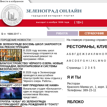
Внести в избранное
На главную страницу справо
ГОРОДСКИЕ НОВОСТИ:
В ЗЕЛЕНОГРАДЕ ВОСЕМЬ ШКОЛ ЗАКРОЮТСЯ
РЕСТОРАНЫ, КЛУ
НА РЕКОНСТРУКЦИЮ
В 2026 году восемь школ
Зеленограда отправятся на
А
Б
В
Г
Д
Е
Ж
З
И
К
Л
М
Н
О
П
капитальный ремонт по
программе «Моя...
A
B
C
D
E
F
G
H
I
J
K
L
M
N
O
БЛАГОУСТРОЙСТВО ЧЁРНОГО ОЗЕРА: НОВЫЕ
ПЛОЩАДКИ, ВЕЛОПАРКОВКИ И СИСТЕМЫ
Страницы:
1
2
3
4
5
БЕЗОПАСНОСТИ
В 2026 году в Зеленограде
проводится масштабное
Я И ТЫ
благоустройство зоны отдыха у
Чёрного озера. Работы...
Ресторан
КОНЦЕРТ «ЭТОТ МИР ПРИДУМАН НЕ НАМИ»
Красного Маяка ул., 1, корп. 
Вокальная студия «Бельканто» ,
Телефоны: 389-15-11
один из ведущих творческих
коллективов Москвы,
представит...
ЯБЛОКО
ГРУППА “КУБА” ИЗ ЗЕЛЕНОГРАДА
ОТПРАЗДНУЕТ ДЕНЬ РОЖДЕНИЯ В “ТОН71”