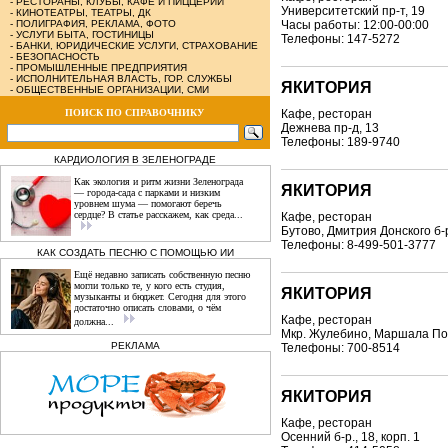
-
РЕСТОРАНЫ, КЛУБЫ, КАФЕ И ПИЦЦЕРИИ
Университетский пр-т, 19
-
КИНОТЕАТРЫ, ТЕАТРЫ, ДК
-
ПОЛИГРАФИЯ, РЕКЛАМА, ФОТО
Часы работы: 12:00-00:00
-
УСЛУГИ БЫТА, ГОСТИНИЦЫ
Телефоны: 147-5272
-
БАНКИ, ЮРИДИЧЕСКИЕ УСЛУГИ, СТРАХОВАНИЕ
-
БЕЗОПАСНОСТЬ
-
ПРОМЫШЛЕННЫЕ ПРЕДПРИЯТИЯ
-
ИСПОЛНИТЕЛЬНАЯ ВЛАСТЬ, ГОР. СЛУЖБЫ
ЯКИТОРИЯ
-
ОБЩЕСТВЕННЫЕ ОРГАНИЗАЦИИ, СМИ
ПОИСК ПО СПРАВОЧНИКУ
Кафе, ресторан
Дежнева пр-д, 13
Телефоны: 189-9740
КАРДИОЛОГИЯ В ЗЕЛЕНОГРАДЕ
Как экология и ритм жизни Зеленограда
ЯКИТОРИЯ
— города‑сада с парками и низким
уровнем шума — помогают беречь
сердце? В статье расскажем, как среда...
Кафе, ресторан
Бутово, Дмитрия Донского б-р
Телефоны: 8-499-501-3777
КАК СОЗДАТЬ ПЕСНЮ С ПОМОЩЬЮ ИИ
Ещё недавно записать собственную песню
могли только те, у кого есть студия,
ЯКИТОРИЯ
музыканты и бюджет. Сегодня для этого
достаточно описать словами, о чём
Кафе, ресторан
должна...
Мкр. Жулебино, Маршала Пол
РЕКЛАМА
Телефоны: 700-8514
ЯКИТОРИЯ
Кафе, ресторан
Осенний б-р., 18, корп. 1