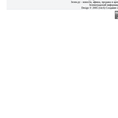
Зелен.ру - новости, афиша, продажа и аре
Зеленоградский информац
Design © 2005 (ver.6) Создание с