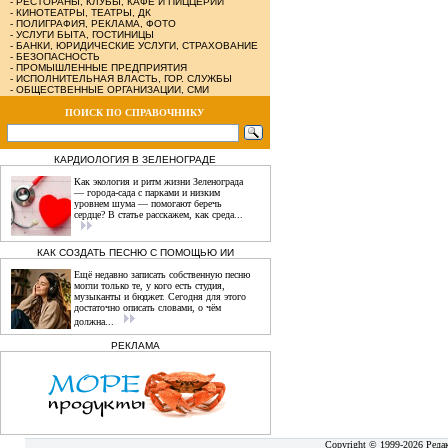
-
РЕСТОРАНЫ, КЛУБЫ, КАФЕ И ПИЦЦЕРИИ
-
КИНОТЕАТРЫ, ТЕАТРЫ, ДК
-
ПОЛИГРАФИЯ, РЕКЛАМА, ФОТО
-
УСЛУГИ БЫТА, ГОСТИНИЦЫ
-
БАНКИ, ЮРИДИЧЕСКИЕ УСЛУГИ, СТРАХОВАНИЕ
-
БЕЗОПАСНОСТЬ
-
ПРОМЫШЛЕННЫЕ ПРЕДПРИЯТИЯ
-
ИСПОЛНИТЕЛЬНАЯ ВЛАСТЬ, ГОР. СЛУЖБЫ
-
ОБЩЕСТВЕННЫЕ ОРГАНИЗАЦИИ, СМИ
ПОИСК ПО СПРАВОЧНИКУ
КАРДИОЛОГИЯ В ЗЕЛЕНОГРАДЕ
Как экология и ритм жизни Зеленограда
— города‑сада с парками и низким
уровнем шума — помогают беречь
сердце? В статье расскажем, как среда...
КАК СОЗДАТЬ ПЕСНЮ С ПОМОЩЬЮ ИИ
Ещё недавно записать собственную песню
могли только те, у кого есть студия,
музыканты и бюджет. Сегодня для этого
достаточно описать словами, о чём
должна...
РЕКЛАМА
Copyright © 1999-2026 Реда