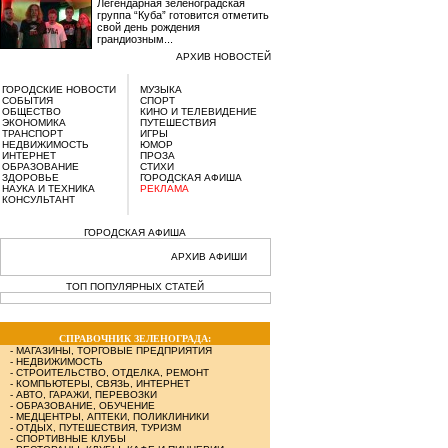
Легендарная зеленоградская
группа “Куба” готовится отметить
свой день рождения
грандиозным...
АРХИВ НОВОСТЕЙ
ГОРОДСКИЕ НОВОСТИ
МУЗЫКА
СОБЫТИЯ
СПОРТ
ОБЩЕСТВО
КИНО И ТЕЛЕВИДЕНИЕ
ЭКОНОМИКА
ПУТЕШЕСТВИЯ
ТРАНСПОРТ
ИГРЫ
НЕДВИЖИМОСТЬ
ЮМОР
ИНТЕРНЕТ
ПРОЗА
ОБРАЗОВАНИЕ
СТИХИ
ЗДОРОВЬЕ
ГОРОДСКАЯ АФИША
НАУКА И ТЕХНИКА
РЕКЛАМА
КОНСУЛЬТАНТ
ГОРОДСКАЯ АФИША
АРХИВ АФИШИ
ТОП ПОПУЛЯРНЫХ СТАТЕЙ
СПРАВОЧНИК ЗЕЛЕНОГРАДА:
-
МАГАЗИНЫ, ТОРГОВЫЕ ПРЕДПРИЯТИЯ
-
НЕДВИЖИМОСТЬ
-
СТРОИТЕЛЬСТВО, ОТДЕЛКА, РЕМОНТ
-
КОМПЬЮТЕРЫ, СВЯЗЬ, ИНТЕРНЕТ
-
АВТО, ГАРАЖИ, ПЕРЕВОЗКИ
-
ОБРАЗОВАНИЕ, ОБУЧЕНИЕ
-
МЕДЦЕНТРЫ, АПТЕКИ, ПОЛИКЛИНИКИ
-
ОТДЫХ, ПУТЕШЕСТВИЯ, ТУРИЗМ
-
СПОРТИВНЫЕ КЛУБЫ