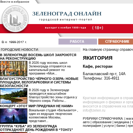
Внести в избранное
На главную страницу справо
ГОРОДСКИЕ НОВОСТИ:
В ЗЕЛЕНОГРАДЕ ВОСЕМЬ ШКОЛ ЗАКРОЮТСЯ
ЯКИТОРИЯ
НА РЕКОНСТРУКЦИЮ
В 2026 году восемь школ
Кафе, ресторан
Зеленограда отправятся на
капитальный ремонт по
программе «Моя...
Балаклавский пр-т, 14А
Телефоны: 316-4911
БЛАГОУСТРОЙСТВО ЧЁРНОГО ОЗЕРА: НОВЫЕ
ПЛОЩАДКИ, ВЕЛОПАРКОВКИ И СИСТЕМЫ
БЕЗОПАСНОСТИ
В 2026 году в Зеленограде
проводится масштабное
благоустройство зоны отдыха у
Краткая информация в справ
Чёрного озера. Работы...
информация о фирмах и орга
КОНЦЕРТ «ЭТОТ МИР ПРИДУМАН НЕ НАМИ»
вносится в справочник на пл
Вокальная студия «Бельканто» ,
info@zelen.ru
один из ведущих творческих
коллективов Москвы,
РУБРИКИ СПРАВОЧНИКА: |
маг
представит...
авто
|
образование
|
медицина
|
полиграфия
|
услуги
|
банки
|
пре
ГРУППА “КУБА” ИЗ ЗЕЛЕНОГРАДА
ОТПРАЗДНУЕТ ДЕНЬ РОЖДЕНИЯ В “ТОН71”