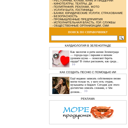
-
РЕСТОРАНЫ, КЛУБЫ, КАФЕ И ПИЦЦЕРИИ
-
КИНОТЕАТРЫ, ТЕАТРЫ, ДК
-
ПОЛИГРАФИЯ, РЕКЛАМА, ФОТО
-
УСЛУГИ БЫТА, ГОСТИНИЦЫ
-
БАНКИ, ЮРИДИЧЕСКИЕ УСЛУГИ, СТРАХОВАНИЕ
-
БЕЗОПАСНОСТЬ
-
ПРОМЫШЛЕННЫЕ ПРЕДПРИЯТИЯ
-
ИСПОЛНИТЕЛЬНАЯ ВЛАСТЬ, ГОР. СЛУЖБЫ
-
ОБЩЕСТВЕННЫЕ ОРГАНИЗАЦИИ, СМИ
ПОИСК ПО СПРАВОЧНИКУ
КАРДИОЛОГИЯ В ЗЕЛЕНОГРАДЕ
Как экология и ритм жизни Зеленограда
— города‑сада с парками и низким
уровнем шума — помогают беречь
сердце? В статье расскажем, как среда...
КАК СОЗДАТЬ ПЕСНЮ С ПОМОЩЬЮ ИИ
Ещё недавно записать собственную песню
могли только те, у кого есть студия,
музыканты и бюджет. Сегодня для этого
достаточно описать словами, о чём
должна...
РЕКЛАМА