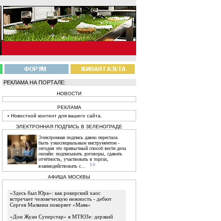
РЕКЛАМА НА ПОРТАЛЕ:
НОВОСТИ
РЕКЛАМА
▪
Новостной
контент
для вашего сайта.
ЭЛЕКТРОННАЯ ПОДПИСЬ В ЗЕЛЕНОГРАДЕ
Электронная подпись давно перестала
быть узкоспециальным инструментом -
сегодня это привычный способ вести дела
онлайн: подписывать договоры, сдавать
отчётность, участвовать в торгах,
взаимодействовать с...
АФИША МОСКВЫ
«Здесь был Юра»: как рокерский хаос
встречает человеческую нежность - дебют
Сергея Малкина покоряет «Маяк»
«Дон Жуан Суперстар» в МТЮЗе: дерзкий