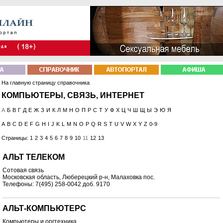
На главную страницу справочника
КОМПЬЮТЕРЫ, СВЯЗЬ, ИНТЕРНЕТ
А
Б
В
Г
Д
Е
Ж
З
И
К
Л
М
Н
О
П
Р
С
Т
У
Ф
Х
Ц
Ч
Ш
Щ
Ы
Э
Ю
Я
A
B
C
D
E
F
G
H
I
J
K
L
M
N
O
P
Q
R
S
T
U
V
W
X
Y
Z
0-9
Страницы:
1
2
3
4
5
6
7
8
9
10
11
12
13
АЛЬТ ТЕЛЕКОМ
Сотовая связь
Московская область, Люберецкий р-н, Малаховка пос.
Телефоны: 7(495) 258-0042 доб. 9170
АЛЬТ-КОМПЬЮТЕРС
Компьютеры и оргтехника