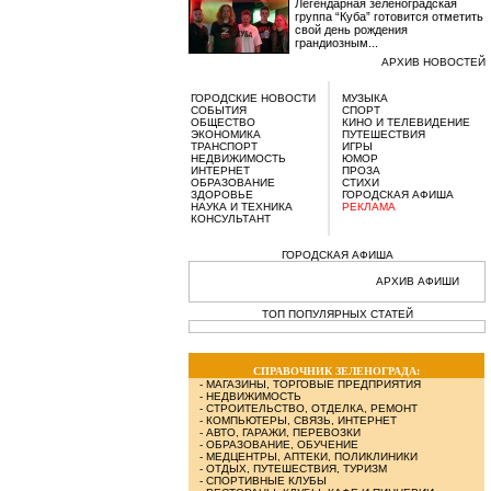
Легендарная зеленоградская
группа “Куба” готовится отметить
свой день рождения
грандиозным...
АРХИВ НОВОСТЕЙ
ГОРОДСКИЕ НОВОСТИ
МУЗЫКА
СОБЫТИЯ
СПОРТ
ОБЩЕСТВО
КИНО И ТЕЛЕВИДЕНИЕ
ЭКОНОМИКА
ПУТЕШЕСТВИЯ
ТРАНСПОРТ
ИГРЫ
НЕДВИЖИМОСТЬ
ЮМОР
ИНТЕРНЕТ
ПРОЗА
ОБРАЗОВАНИЕ
СТИХИ
ЗДОРОВЬЕ
ГОРОДСКАЯ АФИША
НАУКА И ТЕХНИКА
РЕКЛАМА
КОНСУЛЬТАНТ
ГОРОДСКАЯ АФИША
АРХИВ АФИШИ
ТОП ПОПУЛЯРНЫХ СТАТЕЙ
СПРАВОЧНИК ЗЕЛЕНОГРАДА:
-
МАГАЗИНЫ, ТОРГОВЫЕ ПРЕДПРИЯТИЯ
-
НЕДВИЖИМОСТЬ
-
СТРОИТЕЛЬСТВО, ОТДЕЛКА, РЕМОНТ
-
КОМПЬЮТЕРЫ, СВЯЗЬ, ИНТЕРНЕТ
-
АВТО, ГАРАЖИ, ПЕРЕВОЗКИ
-
ОБРАЗОВАНИЕ, ОБУЧЕНИЕ
-
МЕДЦЕНТРЫ, АПТЕКИ, ПОЛИКЛИНИКИ
-
ОТДЫХ, ПУТЕШЕСТВИЯ, ТУРИЗМ
-
СПОРТИВНЫЕ КЛУБЫ