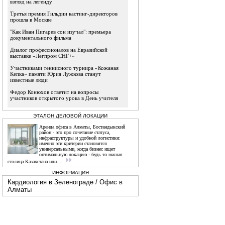
взгляд на легенду
Третья премия Гильдии кастинг-директоров
прошла в Москве
"Как Иван Пигарев сон изучал": премьера
документального фильма
Диалог профессионалов на Евразийской
выставке «Легпром СНГ+»
Участниками теннисного турнира «Кожаная
Кепка» памяти Юрия Лужкова станут
известные люди
Федор Конюхов ответит на вопросы
участников открытого урока в День учителя
ЭТАЛОН ДЕЛОВОЙ ЛОКАЦИИ
Аренда офиса в Алматы, Бостандыкский
район - это про сочетание статуса,
инфраструктуры и удобной логистики:
именно эти критерии становятся
универсальными, когда бизнес ищет
оптимальную локацию - будь то южная
столица Казахстана или...
ИНФОРМАЦИЯ
Кардиология в Зеленограде
/
Офис в
Алматы