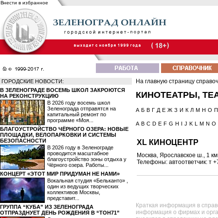
Внести в избранное
На главную страницу справо
ГОРОДСКИЕ НОВОСТИ:
В ЗЕЛЕНОГРАДЕ ВОСЕМЬ ШКОЛ ЗАКРОЮТСЯ
КИНОТЕАТРЫ, ТЕА
НА РЕКОНСТРУКЦИЮ
В 2026 году восемь школ
Зеленограда отправятся на
А
Б
В
Г
Д
Е
Ж
З
И
К
Л
М
Н
О
П
капитальный ремонт по
программе «Моя...
A
B
C
D
E
F
G
H
I
J
K
L
M
N
O
БЛАГОУСТРОЙСТВО ЧЁРНОГО ОЗЕРА: НОВЫЕ
ПЛОЩАДКИ, ВЕЛОПАРКОВКИ И СИСТЕМЫ
БЕЗОПАСНОСТИ
XL КИНОЦЕНТР
В 2026 году в Зеленограде
проводится масштабное
Москва, Ярославское ш., 1 к
благоустройство зоны отдыха у
Телефоны: автоответчик: т +
Чёрного озера. Работы...
КОНЦЕРТ «ЭТОТ МИР ПРИДУМАН НЕ НАМИ»
Вокальная студия «Бельканто» ,
один из ведущих творческих
коллективов Москвы,
представит...
Краткая информация в справ
ГРУППА “КУБА” ИЗ ЗЕЛЕНОГРАДА
информация о фирмах и орга
ОТПРАЗДНУЕТ ДЕНЬ РОЖДЕНИЯ В “ТОН71”