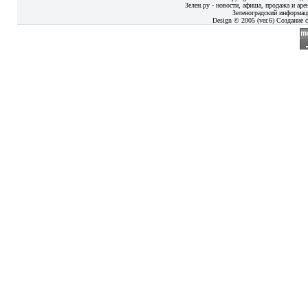
Зелен.ру - новости, афиша, продажа и аре
Зеленоградский информац
Design © 2005 (ver.6) Создание с