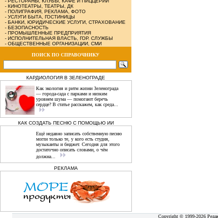
-
РЕСТОРАНЫ, КЛУБЫ, КАФЕ И ПИЦЦЕРИИ
-
КИНОТЕАТРЫ, ТЕАТРЫ, ДК
-
ПОЛИГРАФИЯ, РЕКЛАМА, ФОТО
-
УСЛУГИ БЫТА, ГОСТИНИЦЫ
-
БАНКИ, ЮРИДИЧЕСКИЕ УСЛУГИ, СТРАХОВАНИЕ
-
БЕЗОПАСНОСТЬ
-
ПРОМЫШЛЕННЫЕ ПРЕДПРИЯТИЯ
-
ИСПОЛНИТЕЛЬНАЯ ВЛАСТЬ, ГОР. СЛУЖБЫ
-
ОБЩЕСТВЕННЫЕ ОРГАНИЗАЦИИ, СМИ
ПОИСК ПО СПРАВОЧНИКУ
КАРДИОЛОГИЯ В ЗЕЛЕНОГРАДЕ
Как экология и ритм жизни Зеленограда
— города‑сада с парками и низким
уровнем шума — помогают беречь
сердце? В статье расскажем, как среда...
КАК СОЗДАТЬ ПЕСНЮ С ПОМОЩЬЮ ИИ
Ещё недавно записать собственную песню
могли только те, у кого есть студия,
музыканты и бюджет. Сегодня для этого
достаточно описать словами, о чём
должна...
РЕКЛАМА
Copyright © 1999-2026 Реда