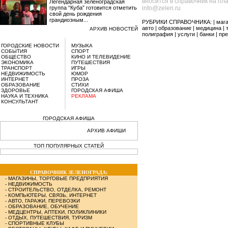
вносится в справочник на пл
Легендарная зеленоградская
группа “Куба” готовится отметить
info@zelen.ru
свой день рождения
грандиозным...
РУБРИКИ СПРАВОЧНИКА: |
маг
авто
|
образование
|
медицина
|
АРХИВ НОВОСТЕЙ
полиграфия
|
услуги
|
банки
|
пре
ГОРОДСКИЕ НОВОСТИ
МУЗЫКА
СОБЫТИЯ
СПОРТ
ОБЩЕСТВО
КИНО И ТЕЛЕВИДЕНИЕ
ЭКОНОМИКА
ПУТЕШЕСТВИЯ
ТРАНСПОРТ
ИГРЫ
НЕДВИЖИМОСТЬ
ЮМОР
ИНТЕРНЕТ
ПРОЗА
ОБРАЗОВАНИЕ
СТИХИ
ЗДОРОВЬЕ
ГОРОДСКАЯ АФИША
НАУКА И ТЕХНИКА
РЕКЛАМА
КОНСУЛЬТАНТ
ГОРОДСКАЯ АФИША
АРХИВ АФИШИ
ТОП ПОПУЛЯРНЫХ СТАТЕЙ
СПРАВОЧНИК ЗЕЛЕНОГРАДА:
-
МАГАЗИНЫ, ТОРГОВЫЕ ПРЕДПРИЯТИЯ
-
НЕДВИЖИМОСТЬ
-
СТРОИТЕЛЬСТВО, ОТДЕЛКА, РЕМОНТ
-
КОМПЬЮТЕРЫ, СВЯЗЬ, ИНТЕРНЕТ
-
АВТО, ГАРАЖИ, ПЕРЕВОЗКИ
-
ОБРАЗОВАНИЕ, ОБУЧЕНИЕ
-
МЕДЦЕНТРЫ, АПТЕКИ, ПОЛИКЛИНИКИ
-
ОТДЫХ, ПУТЕШЕСТВИЯ, ТУРИЗМ
-
СПОРТИВНЫЕ КЛУБЫ