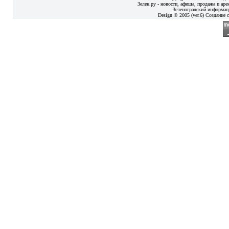
Зелен.ру - новости, афиша, продажа и аре
Зеленоградский информац
Design © 2005 (ver.6) Создание с