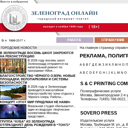
Внести в избранное
На главную страницу справо
ГОРОДСКИЕ НОВОСТИ:
В ЗЕЛЕНОГРАДЕ ВОСЕМЬ ШКОЛ ЗАКРОЮТСЯ
РЕКЛАМА, ПОЛИГ
НА РЕКОНСТРУКЦИЮ
В 2026 году восемь школ
Зеленограда отправятся на
А
Б
В
Г
Д
Е
Ж
З
И
К
Л
М
Н
О
П
капитальный ремонт по
программе «Моя...
A
B
C
D
E
F
G
H
I
J
K
L
M
N
O
БЛАГОУСТРОЙСТВО ЧЁРНОГО ОЗЕРА: НОВЫЕ
ПЛОЩАДКИ, ВЕЛОПАРКОВКИ И СИСТЕМЫ
БЕЗОПАСНОСТИ
S & C PRINTING CO
В 2026 году в Зеленограде
проводится масштабное
Полиграфические услуги
благоустройство зоны отдыха у
Москва, Звенигородская 2-я ул.
Чёрного озера. Работы...
Телефоны: 7(495) 788-0022, 
КОНЦЕРТ «ЭТОТ МИР ПРИДУМАН НЕ НАМИ»
Вокальная студия «Бельканто» ,
один из ведущих творческих
SOVERO PRESS
коллективов Москвы,
представит...
Издательксие услуги
ГРУППА “КУБА” ИЗ ЗЕЛЕНОГРАДА
Москва, Трубецкая М. ул., д. 8
ОТПРАЗДНУЕТ ДЕНЬ РОЖДЕНИЯ В “ТОН71”