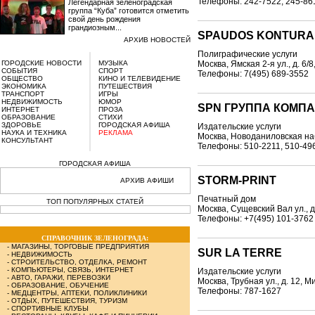
Телефоны: 242-7522, 245-86
Легендарная зеленоградская
группа “Куба” готовится отметить
свой день рождения
грандиозным...
SPAUDOS KONTURA
АРХИВ НОВОСТЕЙ
Полиграфические услуги
ГОРОДСКИЕ НОВОСТИ
МУЗЫКА
Москва, Ямская 2-я ул., д. 6/8
СОБЫТИЯ
СПОРТ
Телефоны: 7(495) 689-3552
ОБЩЕСТВО
КИНО И ТЕЛЕВИДЕНИЕ
ЭКОНОМИКА
ПУТЕШЕСТВИЯ
ТРАНСПОРТ
ИГРЫ
НЕДВИЖИМОСТЬ
ЮМОР
SPN ГРУППА КОМП
ИНТЕРНЕТ
ПРОЗА
ОБРАЗОВАНИЕ
СТИХИ
ЗДОРОВЬЕ
ГОРОДСКАЯ АФИША
Издательские услуги
НАУКА И ТЕХНИКА
РЕКЛАМА
Москва, Новоданиловская наб
КОНСУЛЬТАНТ
Телефоны: 510-2211, 510-49
ГОРОДСКАЯ АФИША
STORM-PRINT
АРХИВ АФИШИ
Печатный дом
ТОП ПОПУЛЯРНЫХ СТАТЕЙ
Москва, Сущевский Вал ул., д.
Телефоны: +7(495) 101-3762
СПРАВОЧНИК ЗЕЛЕНОГРАДА:
-
МАГАЗИНЫ, ТОРГОВЫЕ ПРЕДПРИЯТИЯ
SUR LA TERRE
-
НЕДВИЖИМОСТЬ
-
СТРОИТЕЛЬСТВО, ОТДЕЛКА, РЕМОНТ
-
КОМПЬЮТЕРЫ, СВЯЗЬ, ИНТЕРНЕТ
Издательские услуги
-
АВТО, ГАРАЖИ, ПЕРЕВОЗКИ
Москва, Трубная ул., д. 12, 
-
ОБРАЗОВАНИЕ, ОБУЧЕНИЕ
Телефоны: 787-1627
-
МЕДЦЕНТРЫ, АПТЕКИ, ПОЛИКЛИНИКИ
-
ОТДЫХ, ПУТЕШЕСТВИЯ, ТУРИЗМ
-
СПОРТИВНЫЕ КЛУБЫ