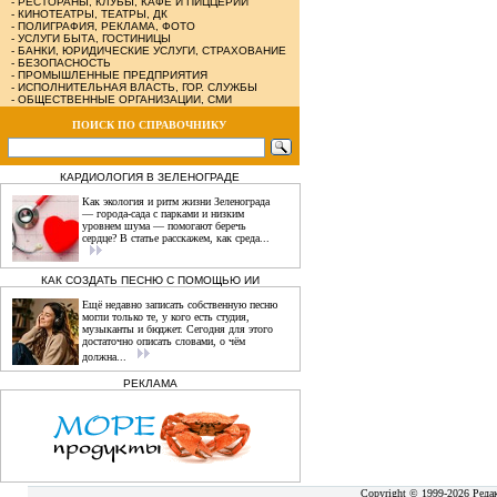
-
РЕСТОРАНЫ, КЛУБЫ, КАФЕ И ПИЦЦЕРИИ
-
КИНОТЕАТРЫ, ТЕАТРЫ, ДК
-
ПОЛИГРАФИЯ, РЕКЛАМА, ФОТО
-
УСЛУГИ БЫТА, ГОСТИНИЦЫ
-
БАНКИ, ЮРИДИЧЕСКИЕ УСЛУГИ, СТРАХОВАНИЕ
-
БЕЗОПАСНОСТЬ
-
ПРОМЫШЛЕННЫЕ ПРЕДПРИЯТИЯ
-
ИСПОЛНИТЕЛЬНАЯ ВЛАСТЬ, ГОР. СЛУЖБЫ
-
ОБЩЕСТВЕННЫЕ ОРГАНИЗАЦИИ, СМИ
ПОИСК ПО СПРАВОЧНИКУ
КАРДИОЛОГИЯ В ЗЕЛЕНОГРАДЕ
Как экология и ритм жизни Зеленограда
— города‑сада с парками и низким
уровнем шума — помогают беречь
сердце? В статье расскажем, как среда...
КАК СОЗДАТЬ ПЕСНЮ С ПОМОЩЬЮ ИИ
Ещё недавно записать собственную песню
могли только те, у кого есть студия,
музыканты и бюджет. Сегодня для этого
достаточно описать словами, о чём
должна...
РЕКЛАМА
Copyright © 1999-2026 Реда