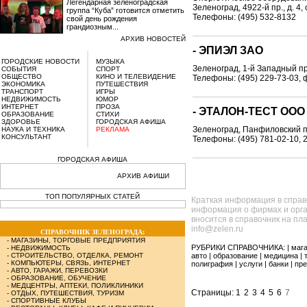
Легендарная зеленоградская
Зеленоград, 4922-й пр., д. 4, 
группа “Куба” готовится отметить
Телефоны: (495) 532-8132
свой день рождения
грандиозным...
АРХИВ НОВОСТЕЙ
- ЭПИЭЛ ЗАО
ГОРОДСКИЕ НОВОСТИ
МУЗЫКА
Зеленоград, 1-й Западный пр-
СОБЫТИЯ
СПОРТ
ОБЩЕСТВО
КИНО И ТЕЛЕВИДЕНИЕ
Телефоны: (495) 229-73-03, 
ЭКОНОМИКА
ПУТЕШЕСТВИЯ
ТРАНСПОРТ
ИГРЫ
НЕДВИЖИМОСТЬ
ЮМОР
ИНТЕРНЕТ
ПРОЗА
- ЭТАЛОН-ТЕСТ ООО
ОБРАЗОВАНИЕ
СТИХИ
ЗДОРОВЬЕ
ГОРОДСКАЯ АФИША
Зеленоград, Панфиловский п
НАУКА И ТЕХНИКА
РЕКЛАМА
КОНСУЛЬТАНТ
Телефоны: (495) 781-02-10, 
ГОРОДСКАЯ АФИША
АРХИВ АФИШИ
ТОП ПОПУЛЯРНЫХ СТАТЕЙ
Краткая информация в справ
информация о фирмах и орга
вносится в справочник на пл
info@zelen.ru
СПРАВОЧНИК ЗЕЛЕНОГРАДА:
-
МАГАЗИНЫ, ТОРГОВЫЕ ПРЕДПРИЯТИЯ
РУБРИКИ СПРАВОЧНИКА: |
маг
-
НЕДВИЖИМОСТЬ
-
СТРОИТЕЛЬСТВО, ОТДЕЛКА, РЕМОНТ
авто
|
образование
|
медицина
|
-
КОМПЬЮТЕРЫ, СВЯЗЬ, ИНТЕРНЕТ
полиграфия
|
услуги
|
банки
|
пре
-
АВТО, ГАРАЖИ, ПЕРЕВОЗКИ
-
ОБРАЗОВАНИЕ, ОБУЧЕНИЕ
-
МЕДЦЕНТРЫ, АПТЕКИ, ПОЛИКЛИНИКИ
Страницы:
1
2
3
4
5
6
7
-
ОТДЫХ, ПУТЕШЕСТВИЯ, ТУРИЗМ
-
СПОРТИВНЫЕ КЛУБЫ