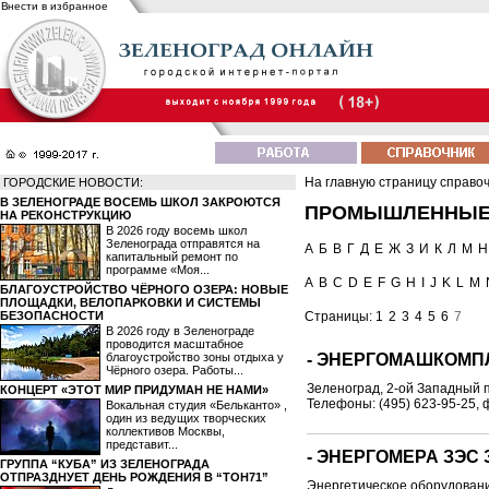
Внести в избранное
На главную страницу справо
ГОРОДСКИЕ НОВОСТИ:
В ЗЕЛЕНОГРАДЕ ВОСЕМЬ ШКОЛ ЗАКРОЮТСЯ
ПРОМЫШЛЕННЫЕ
НА РЕКОНСТРУКЦИЮ
В 2026 году восемь школ
Зеленограда отправятся на
А
Б
В
Г
Д
Е
Ж
З
И
К
Л
М
Н
капитальный ремонт по
программе «Моя...
A
B
C
D
E
F
G
H
I
J
K
L
M
БЛАГОУСТРОЙСТВО ЧЁРНОГО ОЗЕРА: НОВЫЕ
ПЛОЩАДКИ, ВЕЛОПАРКОВКИ И СИСТЕМЫ
БЕЗОПАСНОСТИ
Страницы:
1
2
3
4
5
6
7
В 2026 году в Зеленограде
проводится масштабное
благоустройство зоны отдыха у
- ЭНЕРГОМАШКОМП
Чёрного озера. Работы...
Зеленоград, 2-ой Западный пр
КОНЦЕРТ «ЭТОТ МИР ПРИДУМАН НЕ НАМИ»
Телефоны: (495) 623-95-25, 
Вокальная студия «Бельканто» ,
один из ведущих творческих
коллективов Москвы,
представит...
- ЭНЕРГОМЕРА ЗЭС 
ГРУППА “КУБА” ИЗ ЗЕЛЕНОГРАДА
ОТПРАЗДНУЕТ ДЕНЬ РОЖДЕНИЯ В “ТОН71”
Энергетическое оборудован