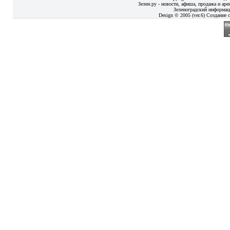
Зелен.ру - новости, афиша, продажа и аре
Зеленоградский информац
Design © 2005 (ver.6) Создание с