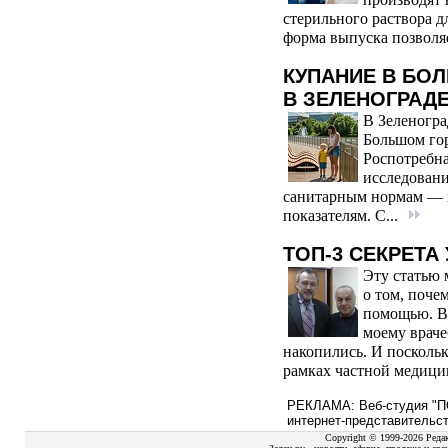
производят 
стерильного раствора д
форма выпуска позволяе
КУПАНИЕ В БО
В ЗЕЛЕНОГРАД
В Зеленогра
Большом гор
Роспотребна
исследовани
санитарным нормам — 
показателям. С...
ТОП-3 СЕКРЕТА
Эту статью 
о том, поче
помощью. В 
моему враче
накопились. И поскольк
рамках частной медици
РЕКЛАМА: Веб-студия "ПО
интернет-представительст
Copyright © 1999-2026 Реда