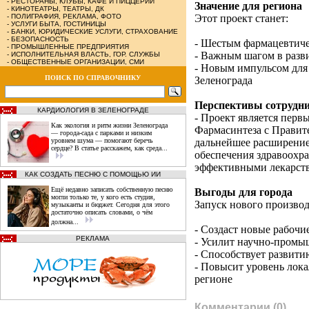
-
РЕСТОРАНЫ, КЛУБЫ, КАФЕ И ПИЦЦЕРИИ
Значение для региона
-
КИНОТЕАТРЫ, ТЕАТРЫ, ДК
-
ПОЛИГРАФИЯ, РЕКЛАМА, ФОТО
Этот проект станет:
-
УСЛУГИ БЫТА, ГОСТИНИЦЫ
-
БАНКИ, ЮРИДИЧЕСКИЕ УСЛУГИ, СТРАХОВАНИЕ
-
БЕЗОПАСНОСТЬ
- Шестым фармацевтич
-
ПРОМЫШЛЕННЫЕ ПРЕДПРИЯТИЯ
- Важным шагом в разв
-
ИСПОЛНИТЕЛЬНАЯ ВЛАСТЬ, ГОР. СЛУЖБЫ
-
ОБЩЕСТВЕННЫЕ ОРГАНИЗАЦИИ, СМИ
- Новым импульсом для
ПОИСК ПО СПРАВОЧНИКУ
Зеленограда
Перспективы сотрудн
КАРДИОЛОГИЯ В ЗЕЛЕНОГРАДЕ
- Проект является пер
Как экология и ритм жизни Зеленограда
Фармасинтеза с Правит
— города‑сада с парками и низким
уровнем шума — помогают беречь
дальнейшее расширение
сердце? В статье расскажем, как среда...
обеспечения здравоох
эффективными лекарст
КАК СОЗДАТЬ ПЕСНЮ С ПОМОЩЬЮ ИИ
Ещё недавно записать собственную песню
Выгоды для города
могли только те, у кого есть студия,
Запуск нового производ
музыканты и бюджет. Сегодня для этого
достаточно описать словами, о чём
должна...
- Создаст новые рабочи
РЕКЛАМА
- Усилит научно-промы
- Способствует развити
- Повысит уровень лока
регионе
Комментарии (0)