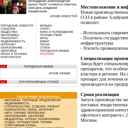
Легендарная зеленоградская
группа “Куба” готовится отметить
Местоположение и ин
свой день рождения
грандиозным...
Новая производственна
АРХИВ НОВОСТЕЙ
ОЭЗ в районе Алабушев
позволит:
ГОРОДСКИЕ НОВОСТИ
МУЗЫКА
СОБЫТИЯ
СПОРТ
ОБЩЕСТВО
КИНО И ТЕЛЕВИДЕНИЕ
- Использовать соврем
ЭКОНОМИКА
ПУТЕШЕСТВИЯ
- Получить государств
ТРАНСПОРТ
ИГРЫ
НЕДВИЖИМОСТЬ
ЮМОР
инфраструктуры
ИНТЕРНЕТ
ПРОЗА
- Усилить промышленн
ОБРАЗОВАНИЕ
СТИХИ
ЗДОРОВЬЕ
ГОРОДСКАЯ АФИША
НАУКА И ТЕХНИКА
РЕКЛАМА
КОНСУЛЬТАНТ
Специализация произв
Завод будет специализи
ГОРОДСКАЯ АФИША
препаратов, что особен
кластера в регионе. На
АРХИВ АФИШИ
препарат для лечения о
ТОП ПОПУЛЯРНЫХ СТАТЕЙ
производится на предп
Сроки реализации
СПРАВОЧНИК ЗЕЛЕНОГРАДА:
Запуск производства за
-
МАГАЗИНЫ, ТОРГОВЫЕ ПРЕДПРИЯТИЯ
-
НЕДВИЖИМОСТЬ
поставки лекарственны
-
СТРОИТЕЛЬСТВО, ОТДЕЛКА, РЕМОНТ
здравоохранения начнут
-
КОМПЬЮТЕРЫ, СВЯЗЬ, ИНТЕРНЕТ
-
АВТО, ГАРАЖИ, ПЕРЕВОЗКИ
офсетного контракта с
-
ОБРАЗОВАНИЕ, ОБУЧЕНИЕ
-
МЕДЦЕНТРЫ, АПТЕКИ, ПОЛИКЛИНИКИ
Москвы.
-
ОТДЫХ, ПУТЕШЕСТВИЯ, ТУРИЗМ
-
СПОРТИВНЫЕ КЛУБЫ