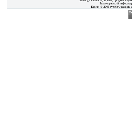
Зелен.ру - новости, афиша, продажа и аре
Зеленоградский информац
Design © 2005 (ver.6) Создание с