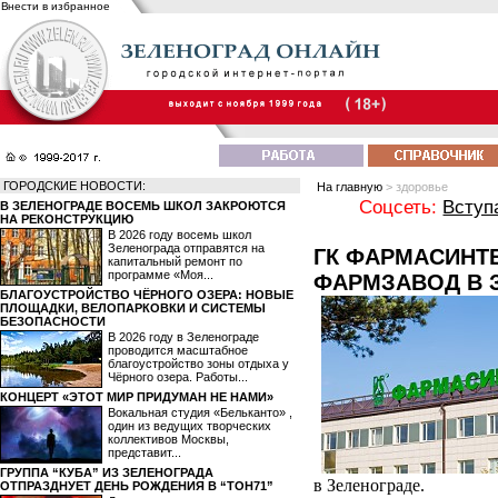
Внести в избранное
ГОРОДСКИЕ НОВОСТИ:
На главную
> здоровье
Соцсеть:
Вступ
В ЗЕЛЕНОГРАДЕ ВОСЕМЬ ШКОЛ ЗАКРОЮТСЯ
НА РЕКОНСТРУКЦИЮ
В 2026 году восемь школ
Зеленограда отправятся на
ГК ФАРМАСИНТ
капитальный ремонт по
программе «Моя...
ФАРМЗАВОД В 
БЛАГОУСТРОЙСТВО ЧЁРНОГО ОЗЕРА: НОВЫЕ
ПЛОЩАДКИ, ВЕЛОПАРКОВКИ И СИСТЕМЫ
БЕЗОПАСНОСТИ
В 2026 году в Зеленограде
проводится масштабное
благоустройство зоны отдыха у
Чёрного озера. Работы...
КОНЦЕРТ «ЭТОТ МИР ПРИДУМАН НЕ НАМИ»
Вокальная студия «Бельканто» ,
один из ведущих творческих
коллективов Москвы,
представит...
ГРУППА “КУБА” ИЗ ЗЕЛЕНОГРАДА
в Зеленограде.
ОТПРАЗДНУЕТ ДЕНЬ РОЖДЕНИЯ В “ТОН71”