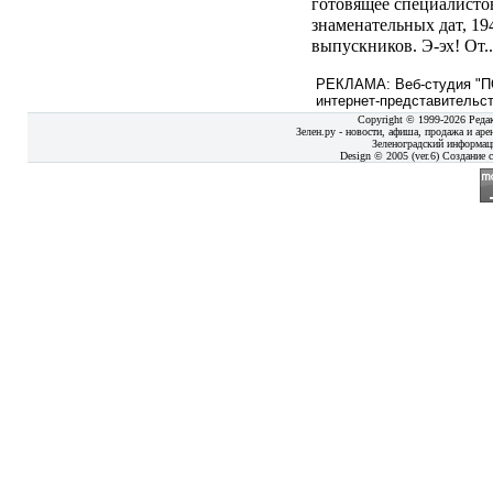
готовящее специалисто
знаменательных дат, 1
выпускников. Э-эх! От.
РЕКЛАМА: Веб-студия "ПО
интернет-представительст
Copyright © 1999-2026 Реда
Зелен.ру - новости, афиша, продажа и аре
Зеленоградский информац
Design © 2005 (ver.6) Создание с