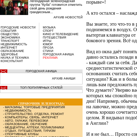
Легендарная зеленоградская
порыве»!
группа “Куба” готовится отметить
свой день рождения
грандиозным...
А кто остался – насла
АРХИВ НОВОСТЕЙ
Вы знаете, это что-то в
ГОРОДСКИЕ НОВОСТИ
МУЗЫКА
поднимемся в воздух. О
СОБЫТИЯ
СПОРТ
ОБЩЕСТВО
КИНО И ТЕЛЕВИДЕНИЕ
вытертая клавиатура от
ЭКОНОМИКА
ПУТЕШЕСТВИЯ
бокового зрения. Всё 
ТРАНСПОРТ
ИГРЫ
НЕДВИЖИМОСТЬ
ЮМОР
ИНТЕРНЕТ
ПРОЗА
Вид из окна даёт понять
ОБРАЗОВАНИЕ
СТИХИ
ЗДОРОВЬЕ
ГОРОДСКАЯ АФИША
давно остались позади 
НАУКА И ТЕХНИКА
РЕКЛАМА
КОНСУЛЬТАНТ
- каждый сам за себя. Д
среднестатистической с
ГОРОДСКАЯ АФИША
основаниях считать себ
ситуации? Как и в боль
АРХИВ АФИШИ
лишь вам предложить п
ТОП ПОПУЛЯРНЫХ СТАТЕЙ
Что думаете? Уверяю вас
которых мы спокойно пр
дни! Например, обычны
СПРАВОЧНИК ЗЕЛЕНОГРАДА:
на лавочке, можно пред
-
МАГАЗИНЫ, ТОРГОВЫЕ ПРЕДПРИЯТИЯ
-
НЕДВИЖИМОСТЬ
очень хорошо сочетает
-
СТРОИТЕЛЬСТВО, ОТДЕЛКА, РЕМОНТ
целом. Я видывал подо
-
КОМПЬЮТЕРЫ, СВЯЗЬ, ИНТЕРНЕТ
-
АВТО, ГАРАЖИ, ПЕРЕВОЗКИ
в Англии?
-
ОБРАЗОВАНИЕ, ОБУЧЕНИЕ
-
МЕДЦЕНТРЫ, АПТЕКИ, ПОЛИКЛИНИКИ
-
ОТДЫХ, ПУТЕШЕСТВИЯ, ТУРИЗМ
И я не был… Просто сов
-
СПОРТИВНЫЕ КЛУБЫ