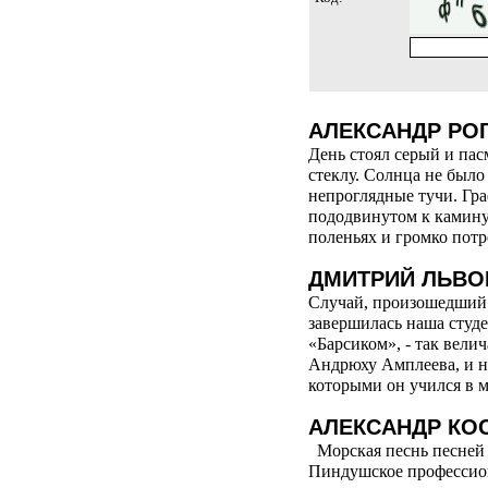
АЛЕКСАНДР РОГ
День стоял серый и па
стеклу. Солнца не было
непроглядные тучи. Гра
пододвинутом к камину
поленьях и громко потр
ДМИТРИЙ ЛЬВО
Случай, произошедший 
завершилась наша студе
«Барсиком», - так вели
Андрюху Амплеева, и не
которыми он учился в м
АЛЕКСАНДР КО
Морская песнь песней
Пиндушское профессио