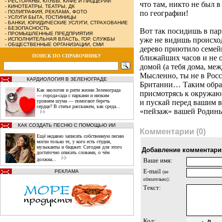
-
РЕСТОРАНЫ, КЛУБЫ, КАФЕ И ПИЦЦЕРИИ
что там, никто не был в
-
КИНОТЕАТРЫ, ТЕАТРЫ, ДК
-
ПОЛИГРАФИЯ, РЕКЛАМА, ФОТО
по географии!
-
УСЛУГИ БЫТА, ГОСТИНИЦЫ
-
БАНКИ, ЮРИДИЧЕСКИЕ УСЛУГИ, СТРАХОВАНИЕ
-
БЕЗОПАСНОСТЬ
Вот так посидишь в пар
-
ПРОМЫШЛЕННЫЕ ПРЕДПРИЯТИЯ
уже не видишь происход
-
ИСПОЛНИТЕЛЬНАЯ ВЛАСТЬ, ГОР. СЛУЖБЫ
-
ОБЩЕСТВЕННЫЕ ОРГАНИЗАЦИИ, СМИ
дерево приютило семей
ПОИСК ПО СПРАВОЧНИКУ
ближайших часов и не о
домой (а тебя дома, ме
Мысленно, ты не в Росс
КАРДИОЛОГИЯ В ЗЕЛЕНОГРАДЕ
Британии… Таким образ
Как экология и ритм жизни Зеленограда
присмотрясь к окружающ
— города‑сада с парками и низким
уровнем шума — помогают беречь
и пускай перед вашим 
сердце? В статье расскажем, как среда...
«пейзаж» вашей Роди
КАК СОЗДАТЬ ПЕСНЮ С ПОМОЩЬЮ ИИ
Комментарии (0)
Ещё недавно записать собственную песню
могли только те, у кого есть студия,
музыканты и бюджет. Сегодня для этого
Добавление комментари
достаточно описать словами, о чём
должна...
Ваше имя:
E-mail
РЕКЛАМА
(не
:
обязательно)
Текст:
Код: