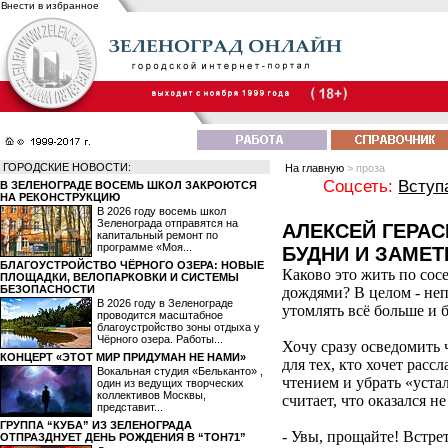
Внести в избранное
ГОРОДСКИЕ НОВОСТИ:
На главную
> проза
Соцсеть:
Вступ
В ЗЕЛЕНОГРАДЕ ВОСЕМЬ ШКОЛ ЗАКРОЮТСЯ
НА РЕКОНСТРУКЦИЮ
В 2026 году восемь школ
Зеленограда отправятся на
АЛЕКСЕЙ ГЕРА
капитальный ремонт по
программе «Моя...
БУДНИ И ЗАМЕТ
БЛАГОУСТРОЙСТВО ЧЁРНОГО ОЗЕРА: НОВЫЕ
Каково это жить по сос
ПЛОЩАДКИ, ВЕЛОПАРКОВКИ И СИСТЕМЫ
БЕЗОПАСНОСТИ
дождями? В целом - неп
В 2026 году в Зеленограде
утомлять всё больше и
проводится масштабное
благоустройство зоны отдыха у
Чёрного озера. Работы...
Хочу сразу осведомить 
КОНЦЕРТ «ЭТОТ МИР ПРИДУМАН НЕ НАМИ»
для тех, кто хочет расс
Вокальная студия «Бельканто» ,
чтением и убрать «уста
один из ведущих творческих
коллективов Москвы,
считает, что оказался 
представит...
ГРУППА “КУБА” ИЗ ЗЕЛЕНОГРАДА
- Увы, прощайте! Встр
ОТПРАЗДНУЕТ ДЕНЬ РОЖДЕНИЯ В “ТОН71”