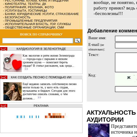
-
РЕСТОРАНЫ, КЛУБЫ, КАФЕ И ПИЦЦЕРИИ
вообще, не понятно, 
-
КИНОТЕАТРЫ, ТЕАТРЫ, ДК
работу принял? ведь
-
ПОЛИГРАФИЯ, РЕКЛАМА, ФОТО
-
УСЛУГИ БЫТА, ГОСТИНИЦЫ
-бесполезны!!!
-
БАНКИ, ЮРИДИЧЕСКИЕ УСЛУГИ, СТРАХОВАНИЕ
-
БЕЗОПАСНОСТЬ
-
ПРОМЫШЛЕННЫЕ ПРЕДПРИЯТИЯ
-
ИСПОЛНИТЕЛЬНАЯ ВЛАСТЬ, ГОР. СЛУЖБЫ
-
ОБЩЕСТВЕННЫЕ ОРГАНИЗАЦИИ, СМИ
Добавление коммен
ПОИСК ПО СПРАВОЧНИКУ
Ваше имя:
E-mail
(не
КАРДИОЛОГИЯ В ЗЕЛЕНОГРАДЕ
:
обязательно)
Текст:
Как экология и ритм жизни Зеленограда
— города‑сада с парками и низким
уровнем шума — помогают беречь
сердце? В статье расскажем, как среда...
Код:
КАК СОЗДАТЬ ПЕСНЮ С ПОМОЩЬЮ ИИ
Ещё недавно записать собственную песню
могли только те, у кого есть студия,
музыканты и бюджет. Сегодня для этого
достаточно описать словами, о чём
должна...
РЕКЛАМА
АКТУАЛЬНОСТЬ
АУДИТОРИИ
Представите
источника н