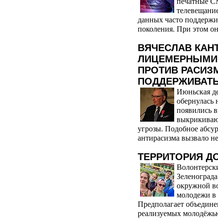
печатные СМ
телевещани
данных часто поддержи
поколения. При этом он
ВЯЧЕСЛАВ КАН
ЛИЦЕМЕРНЫМИ
ПРОТИВ РАСИЗ
ПОДДЕРЖИВАТЬ
Июньская д
обернулась 
появились в
выкрикиваю
угрозы. Подобное абсу
антирасизма вызвало не
ТЕРРИТОРИЯ Д
Волонтерски
Зеленограда
окружной во
молодежи в в
Предполагает объедин
реализуемых молодёжью 