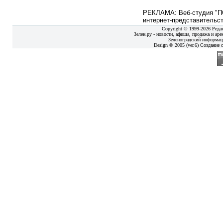
РЕКЛАМА: Веб-студия "ПО
интернет-представительст
Copyright © 1999-2026 Реда
Зелен.ру - новости, афиша, продажа и аре
Зеленоградский информац
Design © 2005 (ver.6) Создание с