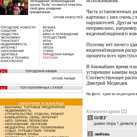
использования.
Легендарная зеленоградская
группа “Куба” готовится отметить
свой день рождения
Часть установленных ра
грандиозным...
картинке с них очень с
АРХИВ НОВОСТЕЙ
нарушителей. Другая ча
неправильно, например,
ГОРОДСКИЕ НОВОСТИ
МУЗЫКА
СОБЫТИЯ
СПОРТ
видеонаблюдения и вовс
ОБЩЕСТВО
КИНО И ТЕЛЕВИДЕНИЕ
ЭКОНОМИКА
ПУТЕШЕСТВИЯ
ТРАНСПОРТ
ИГРЫ
Поэтому нет ничего уд
НЕДВИЖИМОСТЬ
ЮМОР
ИНТЕРНЕТ
ПРОЗА
видеонаблюдения раскры
ОБРАЗОВАНИЕ
СТИХИ
ЗДОРОВЬЕ
ГОРОДСКАЯ АФИША
процента всех преступл
НАУКА И ТЕХНИКА
РЕКЛАМА
КОНСУЛЬТАНТ
В ближайшее время пла
ГОРОДСКАЯ АФИША
устаревшие камеры вид
Соответствующее распо
АРХИВ АФИШИ
Дмитрий Медведев.
ТОП ПОПУЛЯРНЫХ СТАТЕЙ
На фото: один из подъездов 
СПРАВОЧНИК ЗЕЛЕНОГРАДА:
-
МАГАЗИНЫ, ТОРГОВЫЕ ПРЕДПРИЯТИЯ
-
НЕДВИЖИМОСТЬ
Комментарии (2)
-
СТРОИТЕЛЬСТВО, ОТДЕЛКА, РЕМОНТ
1
ОЛЕГ
-
КОМПЬЮТЕРЫ, СВЯЗЬ, ИНТЕРНЕТ
-
АВТО, ГАРАЖИ, ПЕРЕВОЗКИ
давно пора ! деньги 
-
ОБРАЗОВАНИЕ, ОБУЧЕНИЕ
-
МЕДЦЕНТРЫ, АПТЕКИ, ПОЛИКЛИНИКИ
-
ОТДЫХ, ПУТЕШЕСТВИЯ, ТУРИЗМ
2
любовь
-
СПОРТИВНЫЕ КЛУБЫ