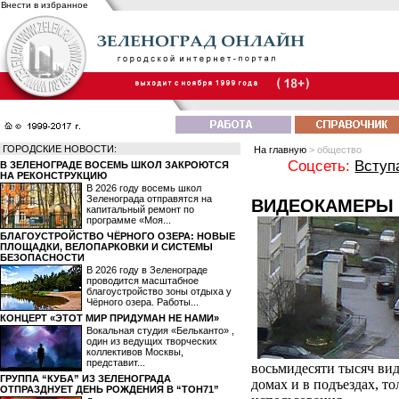
Внести в избранное
ГОРОДСКИЕ НОВОСТИ:
На главную
> общество
Соцсеть:
Вступ
В ЗЕЛЕНОГРАДЕ ВОСЕМЬ ШКОЛ ЗАКРОЮТСЯ
НА РЕКОНСТРУКЦИЮ
В 2026 году восемь школ
Зеленограда отправятся на
ВИДЕОКАМЕРЫ 
капитальный ремонт по
программе «Моя...
БЛАГОУСТРОЙСТВО ЧЁРНОГО ОЗЕРА: НОВЫЕ
ПЛОЩАДКИ, ВЕЛОПАРКОВКИ И СИСТЕМЫ
БЕЗОПАСНОСТИ
В 2026 году в Зеленограде
проводится масштабное
благоустройство зоны отдыха у
Чёрного озера. Работы...
КОНЦЕРТ «ЭТОТ МИР ПРИДУМАН НЕ НАМИ»
Вокальная студия «Бельканто» ,
один из ведущих творческих
коллективов Москвы,
представит...
восьмидесяти тысяч вид
ГРУППА “КУБА” ИЗ ЗЕЛЕНОГРАДА
домах и в подъездах, т
ОТПРАЗДНУЕТ ДЕНЬ РОЖДЕНИЯ В “ТОН71”