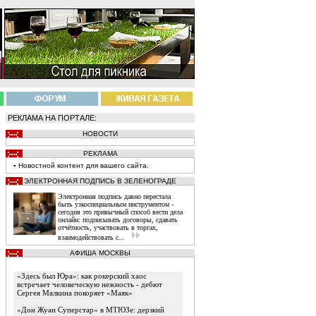
РЕКЛАМА НА ПОРТАЛЕ:
НОВОСТИ
РЕКЛАМА
▪
Новостной
контент
для вашего сайта.
ЭЛЕКТРОННАЯ ПОДПИСЬ В ЗЕЛЕНОГРАДЕ
Электронная подпись давно перестала
быть узкоспециальным инструментом -
сегодня это привычный способ вести дела
онлайн: подписывать договоры, сдавать
отчётность, участвовать в торгах,
взаимодействовать с...
АФИША МОСКВЫ
«Здесь был Юра»: как рокерский хаос
встречает человеческую нежность - дебют
Сергея Малкина покоряет «Маяк»
«Дон Жуан Суперстар» в МТЮЗе: дерзкий