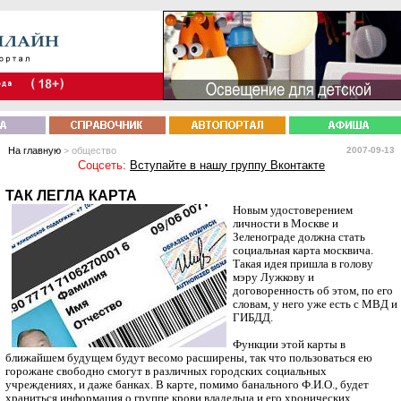
На главную
> общество
2007-09-13
Соцсеть:
Вступайте в нашу группу Вконтакте
ТАК ЛЕГЛА КАРТА
Новым удостоверением
личности в Москве и
Зеленограде должна стать
социальная карта москвича.
Такая идея пришла в голову
мэру Лужкову и
договоренность об этом, по его
словам, у него уже есть с МВД и
ГИБДД.
Функции этой карты в
ближайшем будущем будут весомо расширены, так что пользоваться ею
горожане свободно смогут в различных городских социальных
учреждениях, и даже банках. В карте, помимо банального Ф.И.О., будет
храниться информация о группе крови владельца и его хронических