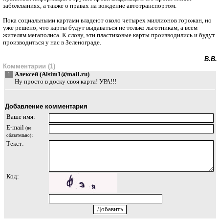
заболеваниях, а также о правах на вождение автотранспортом.
Пока социальными картами владеют около четырех миллионов горожан, но
уже решено, что карты будут выдаваться не только льготникам, а всем
жителям мегаполиса. К слову, эти пластиковые карты производились и будут
производиться у нас в Зеленограде.
В.В.
Комментарии (1)
1
Алексей (
Alsim1@mail.ru
)
Ну просто в доску своя карта! УРА!!!
Добавление комментария
Ваше имя:
E-mail
(не
:
обязательно)
Текст:
Код: