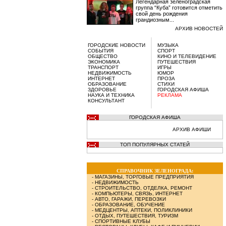
Легендарная зеленоградская
группа “Куба” готовится отметить
свой день рождения
грандиозным...
АРХИВ НОВОСТЕЙ
ГОРОДСКИЕ НОВОСТИ
МУЗЫКА
СОБЫТИЯ
СПОРТ
ОБЩЕСТВО
КИНО И ТЕЛЕВИДЕНИЕ
ЭКОНОМИКА
ПУТЕШЕСТВИЯ
ТРАНСПОРТ
ИГРЫ
НЕДВИЖИМОСТЬ
ЮМОР
ИНТЕРНЕТ
ПРОЗА
ОБРАЗОВАНИЕ
СТИХИ
ЗДОРОВЬЕ
ГОРОДСКАЯ АФИША
НАУКА И ТЕХНИКА
РЕКЛАМА
КОНСУЛЬТАНТ
ГОРОДСКАЯ АФИША
АРХИВ АФИШИ
ТОП ПОПУЛЯРНЫХ СТАТЕЙ
СПРАВОЧНИК ЗЕЛЕНОГРАДА:
-
МАГАЗИНЫ, ТОРГОВЫЕ ПРЕДПРИЯТИЯ
-
НЕДВИЖИМОСТЬ
-
СТРОИТЕЛЬСТВО, ОТДЕЛКА, РЕМОНТ
-
КОМПЬЮТЕРЫ, СВЯЗЬ, ИНТЕРНЕТ
-
АВТО, ГАРАЖИ, ПЕРЕВОЗКИ
-
ОБРАЗОВАНИЕ, ОБУЧЕНИЕ
-
МЕДЦЕНТРЫ, АПТЕКИ, ПОЛИКЛИНИКИ
-
ОТДЫХ, ПУТЕШЕСТВИЯ, ТУРИЗМ
-
СПОРТИВНЫЕ КЛУБЫ