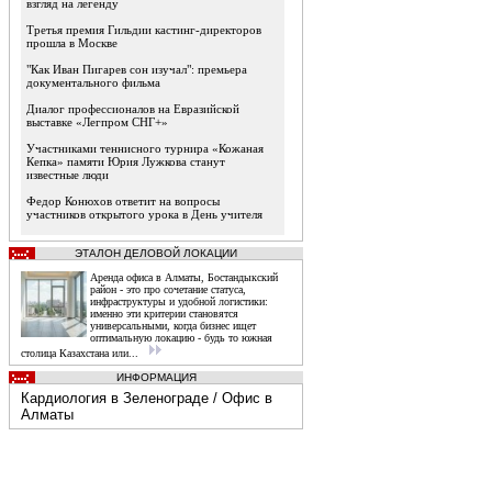
взгляд на легенду
Третья премия Гильдии кастинг-директоров
прошла в Москве
"Как Иван Пигарев сон изучал": премьера
документального фильма
Диалог профессионалов на Евразийской
выставке «Легпром СНГ+»
Участниками теннисного турнира «Кожаная
Кепка» памяти Юрия Лужкова станут
известные люди
Федор Конюхов ответит на вопросы
участников открытого урока в День учителя
ЭТАЛОН ДЕЛОВОЙ ЛОКАЦИИ
Аренда офиса в Алматы, Бостандыкский
район - это про сочетание статуса,
инфраструктуры и удобной логистики:
именно эти критерии становятся
универсальными, когда бизнес ищет
оптимальную локацию - будь то южная
столица Казахстана или...
ИНФОРМАЦИЯ
Кардиология в Зеленограде
/
Офис в
Алматы