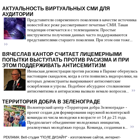
АКТУАЛЬНОСТЬ ВИРТУАЛЬНЫХ СМИ ДЛЯ
АУДИТОРИИ
Представители современного поколения в качестве источника
новостей все реже рассматривают печатные СМИ. Такая
тенденция отмечается и с телевещанием. Простые
инструменты получения данных часто поддерживаются
представителями старшего поколения. При этом они тоже...
ВЯЧЕСЛАВ КАНТОР СЧИТАЕТ ЛИЦЕМЕРНЫМИ
ПОПЫТКИ ВЫСТУПАТЬ ПРОТИВ РАСИЗМА И ПРИ
ЭТОМ ПОДДЕРЖИВАТЬ АНТИСЕМИТИЗМ
Июньская демонстрация против расизма в Париже обернулась
настоящим скандалом, когда в сети появились видеоролики, на
которых демонстранты выкрикивают антисемитские
оскорбления и угрозы. Подобное абсурдное столкновение
антисемитизма и антирасизма вызвало немало вопросов...
ТЕРРИТОРИЯ ДОБРА В ЗЕЛЕНОГРАДЕ
Волонтерский центр «Территория добра Зеленограда» -
проект создан для формирования окружной волонтерской
команды из числа молодежи в возрасте от 14 до 21 года.
Предполагает объединение молодежных инициатив,
реализуемых молодёжью города. Команда, созданная в...
РЕКЛАМА: Веб-студия "ПОЛЕ ДИЗАЙН" - изготовление сайтов, интернет-