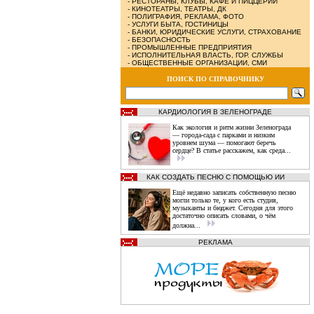
-
РЕСТОРАНЫ, КЛУБЫ, КАФЕ И ПИЦЦЕРИИ
-
КИНОТЕАТРЫ, ТЕАТРЫ, ДК
-
ПОЛИГРАФИЯ, РЕКЛАМА, ФОТО
-
УСЛУГИ БЫТА, ГОСТИНИЦЫ
-
БАНКИ, ЮРИДИЧЕСКИЕ УСЛУГИ, СТРАХОВАНИЕ
-
БЕЗОПАСНОСТЬ
-
ПРОМЫШЛЕННЫЕ ПРЕДПРИЯТИЯ
-
ИСПОЛНИТЕЛЬНАЯ ВЛАСТЬ, ГОР. СЛУЖБЫ
-
ОБЩЕСТВЕННЫЕ ОРГАНИЗАЦИИ, СМИ
ПОИСК ПО СПРАВОЧНИКУ
КАРДИОЛОГИЯ В ЗЕЛЕНОГРАДЕ
Как экология и ритм жизни Зеленограда
— города‑сада с парками и низким
уровнем шума — помогают беречь
сердце? В статье расскажем, как среда...
КАК СОЗДАТЬ ПЕСНЮ С ПОМОЩЬЮ ИИ
Ещё недавно записать собственную песню
могли только те, у кого есть студия,
музыканты и бюджет. Сегодня для этого
достаточно описать словами, о чём
должна...
РЕКЛАМА