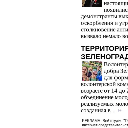
настоящи
появилис
демонстранты вык
оскорбления и уг
столкновение ант
вызвало немало во
ТЕРРИТОРИЯ
ЗЕЛЕНОГРА
Волонтер
добра Зел
для форм
волонтерской ком
возрасте от 14 до
объединение моло
реализуемых моло
созданная в...
РЕКЛАМА: Веб-студия "ПО
интернет-представительст