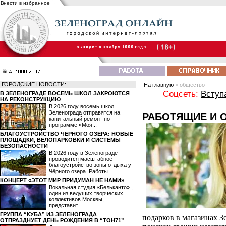
Внести в избранное
ГОРОДСКИЕ НОВОСТИ:
На главную
> общество
Соцсеть:
Вступ
В ЗЕЛЕНОГРАДЕ ВОСЕМЬ ШКОЛ ЗАКРОЮТСЯ
НА РЕКОНСТРУКЦИЮ
В 2026 году восемь школ
Зеленограда отправятся на
РАБОТЯЩИЕ И 
капитальный ремонт по
программе «Моя...
БЛАГОУСТРОЙСТВО ЧЁРНОГО ОЗЕРА: НОВЫЕ
ПЛОЩАДКИ, ВЕЛОПАРКОВКИ И СИСТЕМЫ
БЕЗОПАСНОСТИ
В 2026 году в Зеленограде
проводится масштабное
благоустройство зоны отдыха у
Чёрного озера. Работы...
КОНЦЕРТ «ЭТОТ МИР ПРИДУМАН НЕ НАМИ»
Вокальная студия «Бельканто» ,
один из ведущих творческих
коллективов Москвы,
представит...
ГРУППА “КУБА” ИЗ ЗЕЛЕНОГРАДА
подарков в магазинах Зе
ОТПРАЗДНУЕТ ДЕНЬ РОЖДЕНИЯ В “ТОН71”