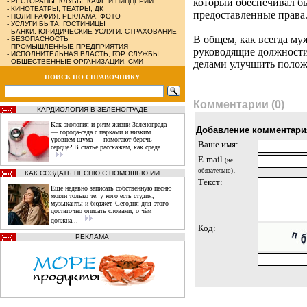
который обеспечивал б
-
РЕСТОРАНЫ, КЛУБЫ, КАФЕ И ПИЦЦЕРИИ
-
КИНОТЕАТРЫ, ТЕАТРЫ, ДК
предоставленные права
-
ПОЛИГРАФИЯ, РЕКЛАМА, ФОТО
-
УСЛУГИ БЫТА, ГОСТИНИЦЫ
-
БАНКИ, ЮРИДИЧЕСКИЕ УСЛУГИ, СТРАХОВАНИЕ
В общем, как всегда му
-
БЕЗОПАСНОСТЬ
-
ПРОМЫШЛЕННЫЕ ПРЕДПРИЯТИЯ
руководящие должности
-
ИСПОЛНИТЕЛЬНАЯ ВЛАСТЬ, ГОР. СЛУЖБЫ
-
ОБЩЕСТВЕННЫЕ ОРГАНИЗАЦИИ, СМИ
делами улучшить поло
ПОИСК ПО СПРАВОЧНИКУ
Комментарии (0)
КАРДИОЛОГИЯ В ЗЕЛЕНОГРАДЕ
Как экология и ритм жизни Зеленограда
Добавление комментари
— города‑сада с парками и низким
уровнем шума — помогают беречь
Ваше имя:
сердце? В статье расскажем, как среда...
E-mail
(не
:
обязательно)
КАК СОЗДАТЬ ПЕСНЮ С ПОМОЩЬЮ ИИ
Текст:
Ещё недавно записать собственную песню
могли только те, у кого есть студия,
музыканты и бюджет. Сегодня для этого
достаточно описать словами, о чём
должна...
Код:
РЕКЛАМА