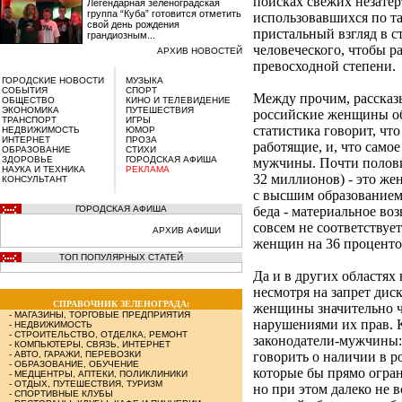
поисках свежих незатер
Легендарная зеленоградская
группа “Куба” готовится отметить
использовавшихся по та
свой день рождения
пристальный взгляд в 
грандиозным...
человеческого, чтобы ра
АРХИВ НОВОСТЕЙ
превосходной степени.
ГОРОДСКИЕ НОВОСТИ
МУЗЫКА
СОБЫТИЯ
СПОРТ
Между прочим, рассказы
ОБЩЕСТВО
КИНО И ТЕЛЕВИДЕНИЕ
ЭКОНОМИКА
ПУТЕШЕСТВИЯ
российские женщины об
ТРАНСПОРТ
ИГРЫ
статистика говорит, ч
НЕДВИЖИМОСТЬ
ЮМОР
ИНТЕРНЕТ
ПРОЗА
работящие, и, что самое
ОБРАЗОВАНИЕ
СТИХИ
ЗДОРОВЬЕ
ГОРОДСКАЯ АФИША
мужчины. Почти полови
НАУКА И ТЕХНИКА
РЕКЛАМА
32 миллионов) - это ж
КОНСУЛЬТАНТ
с высшим образованием
ГОРОДСКАЯ АФИША
беда - материальное во
совсем не соответствуе
АРХИВ АФИШИ
женщин на 36 проценто
ТОП ПОПУЛЯРНЫХ СТАТЕЙ
Да и в других областях 
несмотря на запрет ди
СПРАВОЧНИК ЗЕЛЕНОГРАДА:
женщины значительно ч
-
МАГАЗИНЫ, ТОРГОВЫЕ ПРЕДПРИЯТИЯ
нарушениями их прав. 
-
НЕДВИЖИМОСТЬ
-
СТРОИТЕЛЬСТВО, ОТДЕЛКА, РЕМОНТ
законодатели-мужчины: 
-
КОМПЬЮТЕРЫ, СВЯЗЬ, ИНТЕРНЕТ
-
АВТО, ГАРАЖИ, ПЕРЕВОЗКИ
говорить о наличии в р
-
ОБРАЗОВАНИЕ, ОБУЧЕНИЕ
которые бы прямо огра
-
МЕДЦЕНТРЫ, АПТЕКИ, ПОЛИКЛИНИКИ
-
ОТДЫХ, ПУТЕШЕСТВИЯ, ТУРИЗМ
но при этом далеко не 
-
СПОРТИВНЫЕ КЛУБЫ