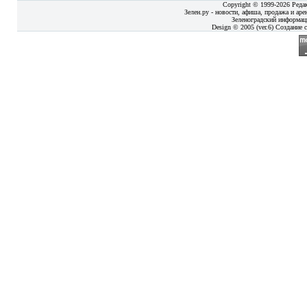
Copyright © 1999-2026 Реда
Зелен.ру - новости, афиша, продажа и аре
Зеленоградский информац
Design © 2005 (ver.6) Создание с