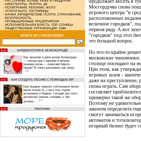
продолжает висеть в ту
-
РЕСТОРАНЫ, КЛУБЫ, КАФЕ И ПИЦЦЕРИИ
-
КИНОТЕАТРЫ, ТЕАТРЫ, ДК
Мосгордумы снова пошл
-
ПОЛИГРАФИЯ, РЕКЛАМА, ФОТО
-
УСЛУГИ БЫТА, ГОСТИНИЦЫ
игрового центра "в сре
-
БАНКИ, ЮРИДИЧЕСКИЕ УСЛУГИ, СТРАХОВАНИЕ
расположенных недалеко
-
БЕЗОПАСНОСТЬ
-
ПРОМЫШЛЕННЫЕ ПРЕДПРИЯТИЯ
величине городков", п
-
ИСПОЛНИТЕЛЬНАЯ ВЛАСТЬ, ГОР. СЛУЖБЫ
-
ОБЩЕСТВЕННЫЕ ОРГАНИЗАЦИИ, СМИ
первом ряду. А вот захо
"городков" под этот биз
ПОИСК ПО СПРАВОЧНИКУ
это большой вопрос.
КАРДИОЛОГИЯ В ЗЕЛЕНОГРАДЕ
Но что-то крайне решит
московские чиновники.
Как экология и ритм жизни Зеленограда
— города‑сада с парками и низким
столице посещают на не
уровнем шума — помогают беречь
сердце? В статье расскажем, как среда...
При этом, как утвержда
игровых залов - законч
КАК СОЗДАТЬ ПЕСНЮ С ПОМОЩЬЮ ИИ
даже на преступление, 
снова играть. Сам обор
Ещё недавно записать собственную песню
могли только те, у кого есть студия,
составляет приблизител
музыканты и бюджет. Сегодня для этого
примерно такой же обор
достаточно описать словами, о чём
должна...
Поэтому не удивительно
законом определить еще
РЕКЛАМА
смогут заниматься игор
автоматов и тотализато
игорный бизнес будет с