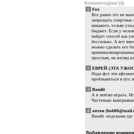
Комментарии (4)
1
Fox
Все равно это не вых
запрещать спиртные н
никакого, только ухо
бюджет. Если у челов
найдет способ как ун
бессильно. А вот вме
можно сделать его б
криминализированным
простым, на взгляд в
2
ЕВРЕЙ (
ЭТА УЖОС
Нада фсе эти афтамат
проёпываться в пух и
3
Bandit
А я люблю играть. И
Частенько выигрываю
4
антон (
bob06@mail.
Bandit -подскажи где
Добавление коммен