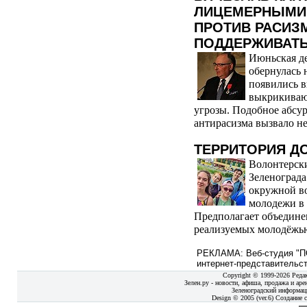
ЛИЦЕМЕРНЫМИ
ПРОТИВ РАСИЗ
ПОДДЕРЖИВАТЬ
Июньская д
обернулась 
появились в
выкрикиваю
угрозы. Подобное абсу
антирасизма вызвало не
ТЕРРИТОРИЯ Д
Волонтерски
Зеленограда
окружной во
молодежи в в
Предполагает объедин
реализуемых молодёжью 
РЕКЛАМА: Веб-студия "ПО
интернет-представительст
Copyright © 1999-2026 Реда
Зелен.ру - новости, афиша, продажа и аре
Зеленоградский информац
Design © 2005 (ver.6) Создание с