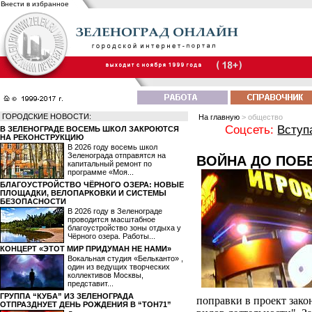
Внести в избранное
ГОРОДСКИЕ НОВОСТИ:
На главную
> общество
Соцсеть:
Вступ
В ЗЕЛЕНОГРАДЕ ВОСЕМЬ ШКОЛ ЗАКРОЮТСЯ
НА РЕКОНСТРУКЦИЮ
В 2026 году восемь школ
Зеленограда отправятся на
ВОЙНА ДО ПОБ
капитальный ремонт по
программе «Моя...
БЛАГОУСТРОЙСТВО ЧЁРНОГО ОЗЕРА: НОВЫЕ
ПЛОЩАДКИ, ВЕЛОПАРКОВКИ И СИСТЕМЫ
БЕЗОПАСНОСТИ
В 2026 году в Зеленограде
проводится масштабное
благоустройство зоны отдыха у
Чёрного озера. Работы...
КОНЦЕРТ «ЭТОТ МИР ПРИДУМАН НЕ НАМИ»
Вокальная студия «Бельканто» ,
один из ведущих творческих
коллективов Москвы,
представит...
ГРУППА “КУБА” ИЗ ЗЕЛЕНОГРАДА
поправки в проект зак
ОТПРАЗДНУЕТ ДЕНЬ РОЖДЕНИЯ В “ТОН71”