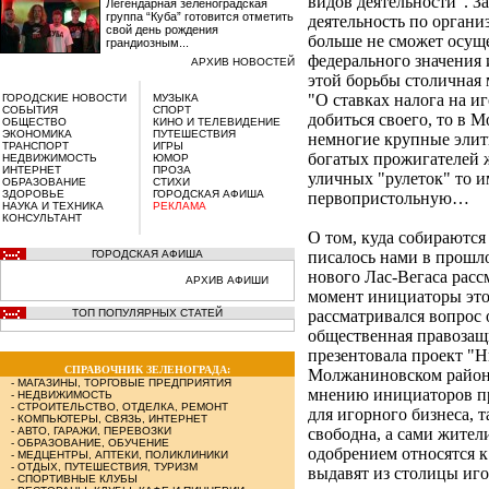
видов деятельности". З
Легендарная зеленоградская
группа “Куба” готовится отметить
деятельность по органи
свой день рождения
больше не сможет осуще
грандиозным...
федерального значения 
АРХИВ НОВОСТЕЙ
этой борьбы столичная 
"О ставках налога на и
ГОРОДСКИЕ НОВОСТИ
МУЗЫКА
СОБЫТИЯ
СПОРТ
добиться своего, то в 
ОБЩЕСТВО
КИНО И ТЕЛЕВИДЕНИЕ
ЭКОНОМИКА
ПУТЕШЕСТВИЯ
немногие крупные элит
ТРАНСПОРТ
ИГРЫ
богатых прожигателей 
НЕДВИЖИМОСТЬ
ЮМОР
ИНТЕРНЕТ
ПРОЗА
уличных "рулеток" то и
ОБРАЗОВАНИЕ
СТИХИ
ЗДОРОВЬЕ
ГОРОДСКАЯ АФИША
первопристольную…
НАУКА И ТЕХНИКА
РЕКЛАМА
КОНСУЛЬТАНТ
О том, куда собираются
ГОРОДСКАЯ АФИША
писалось нами в прошло
нового Лас-Вегаса расс
АРХИВ АФИШИ
момент инициаторы этой
ТОП ПОПУЛЯРНЫХ СТАТЕЙ
рассматривался вопрос
общественная правозащ
презентовала проект "Н
СПРАВОЧНИК ЗЕЛЕНОГРАДА:
Молжаниновском район
-
МАГАЗИНЫ, ТОРГОВЫЕ ПРЕДПРИЯТИЯ
мнению инициаторов пр
-
НЕДВИЖИМОСТЬ
-
СТРОИТЕЛЬСТВО, ОТДЕЛКА, РЕМОНТ
для игорного бизнеса, т
-
КОМПЬЮТЕРЫ, СВЯЗЬ, ИНТЕРНЕТ
-
АВТО, ГАРАЖИ, ПЕРЕВОЗКИ
свободна, а сами жител
-
ОБРАЗОВАНИЕ, ОБУЧЕНИЕ
одобрением относятся к
-
МЕДЦЕНТРЫ, АПТЕКИ, ПОЛИКЛИНИКИ
-
ОТДЫХ, ПУТЕШЕСТВИЯ, ТУРИЗМ
выдавят из столицы иго
-
СПОРТИВНЫЕ КЛУБЫ