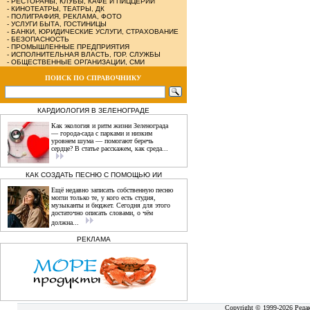
-
РЕСТОРАНЫ, КЛУБЫ, КАФЕ И ПИЦЦЕРИИ
-
КИНОТЕАТРЫ, ТЕАТРЫ, ДК
-
ПОЛИГРАФИЯ, РЕКЛАМА, ФОТО
-
УСЛУГИ БЫТА, ГОСТИНИЦЫ
-
БАНКИ, ЮРИДИЧЕСКИЕ УСЛУГИ, СТРАХОВАНИЕ
-
БЕЗОПАСНОСТЬ
-
ПРОМЫШЛЕННЫЕ ПРЕДПРИЯТИЯ
-
ИСПОЛНИТЕЛЬНАЯ ВЛАСТЬ, ГОР. СЛУЖБЫ
-
ОБЩЕСТВЕННЫЕ ОРГАНИЗАЦИИ, СМИ
ПОИСК ПО СПРАВОЧНИКУ
КАРДИОЛОГИЯ В ЗЕЛЕНОГРАДЕ
Как экология и ритм жизни Зеленограда
— города‑сада с парками и низким
уровнем шума — помогают беречь
сердце? В статье расскажем, как среда...
КАК СОЗДАТЬ ПЕСНЮ С ПОМОЩЬЮ ИИ
Ещё недавно записать собственную песню
могли только те, у кого есть студия,
музыканты и бюджет. Сегодня для этого
достаточно описать словами, о чём
должна...
РЕКЛАМА
Copyright © 1999-2026 Реда