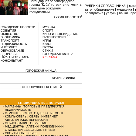
Легендарная зеленоградская
группа “Куба” готовится отметить
РУБРИКИ СПРАВОЧНИКА: |
маг
свой день рождения
авто
|
образование
|
медицина
|
грандиозным...
полиграфия
|
услуги
|
банки
|
пре
АРХИВ НОВОСТЕЙ
ГОРОДСКИЕ НОВОСТИ
МУЗЫКА
СОБЫТИЯ
СПОРТ
ОБЩЕСТВО
КИНО И ТЕЛЕВИДЕНИЕ
ЭКОНОМИКА
ПУТЕШЕСТВИЯ
ТРАНСПОРТ
ИГРЫ
НЕДВИЖИМОСТЬ
ЮМОР
ИНТЕРНЕТ
ПРОЗА
ОБРАЗОВАНИЕ
СТИХИ
ЗДОРОВЬЕ
ГОРОДСКАЯ АФИША
НАУКА И ТЕХНИКА
РЕКЛАМА
КОНСУЛЬТАНТ
ГОРОДСКАЯ АФИША
АРХИВ АФИШИ
ТОП ПОПУЛЯРНЫХ СТАТЕЙ
СПРАВОЧНИК ЗЕЛЕНОГРАДА:
-
МАГАЗИНЫ, ТОРГОВЫЕ ПРЕДПРИЯТИЯ
-
НЕДВИЖИМОСТЬ
-
СТРОИТЕЛЬСТВО, ОТДЕЛКА, РЕМОНТ
-
КОМПЬЮТЕРЫ, СВЯЗЬ, ИНТЕРНЕТ
-
АВТО, ГАРАЖИ, ПЕРЕВОЗКИ
-
ОБРАЗОВАНИЕ, ОБУЧЕНИЕ
-
МЕДЦЕНТРЫ, АПТЕКИ, ПОЛИКЛИНИКИ
-
ОТДЫХ, ПУТЕШЕСТВИЯ, ТУРИЗМ
-
СПОРТИВНЫЕ КЛУБЫ