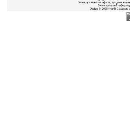
Зелен.ру - новости, афиша, продажа и аре
Зеленоградский информац
Design © 2005 (ver.6) Создание с