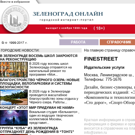
Внести в избранное
На главную страницу справо
ГОРОДСКИЕ НОВОСТИ:
В ЗЕЛЕНОГРАДЕ ВОСЕМЬ ШКОЛ ЗАКРОЮТСЯ
FINESTREET
НА РЕКОНСТРУКЦИЮ
В 2026 году восемь школ
Издательские услуги
Зеленограда отправятся на
капитальный ремонт по
программе «Моя...
Москва, Ленинградское ш., 
Телефоны: 775-1676
БЛАГОУСТРОЙСТВО ЧЁРНОГО ОЗЕРА: НОВЫЕ
ПЛОЩАДКИ, ВЕЛОПАРКОВКИ И СИСТЕМЫ
Дизайн, бизнес-сувениры, 
БЕЗОПАСНОСТИ
В 2026 году в Зеленограде
периодических изданий: «Э
проводится масштабное
«Компоненты и технологии»
благоустройство зоны отдыха у
«Сто дорог», «Спорт-Обзор
Чёрного озера. Работы...
КОНЦЕРТ «ЭТОТ МИР ПРИДУМАН НЕ НАМИ»
Вокальная студия «Бельканто» ,
один из ведущих творческих
коллективов Москвы,
Краткая информация в справ
представит...
информация о фирмах и орга
ГРУППА “КУБА” ИЗ ЗЕЛЕНОГРАДА
вносится в справочник на пл
ОТПРАЗДНУЕТ ДЕНЬ РОЖДЕНИЯ В “ТОН71”
info@zelen.ru