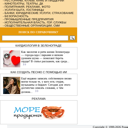
-
РЕСТОРАНЫ, КЛУБЫ, КАФЕ И ПИЦЦЕРИИ
-
КИНОТЕАТРЫ, ТЕАТРЫ, ДК
-
ПОЛИГРАФИЯ, РЕКЛАМА, ФОТО
-
УСЛУГИ БЫТА, ГОСТИНИЦЫ
-
БАНКИ, ЮРИДИЧЕСКИЕ УСЛУГИ, СТРАХОВАНИЕ
-
БЕЗОПАСНОСТЬ
-
ПРОМЫШЛЕННЫЕ ПРЕДПРИЯТИЯ
-
ИСПОЛНИТЕЛЬНАЯ ВЛАСТЬ, ГОР. СЛУЖБЫ
-
ОБЩЕСТВЕННЫЕ ОРГАНИЗАЦИИ, СМИ
ПОИСК ПО СПРАВОЧНИКУ
КАРДИОЛОГИЯ В ЗЕЛЕНОГРАДЕ
Как экология и ритм жизни Зеленограда
— города‑сада с парками и низким
уровнем шума — помогают беречь
сердце? В статье расскажем, как среда...
КАК СОЗДАТЬ ПЕСНЮ С ПОМОЩЬЮ ИИ
Ещё недавно записать собственную песню
могли только те, у кого есть студия,
музыканты и бюджет. Сегодня для этого
достаточно описать словами, о чём
должна...
РЕКЛАМА
Copyright © 1999-2026 Реда