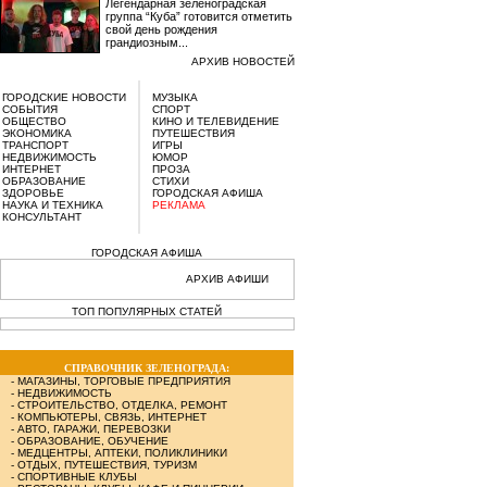
Легендарная зеленоградская
группа “Куба” готовится отметить
свой день рождения
грандиозным...
АРХИВ НОВОСТЕЙ
ГОРОДСКИЕ НОВОСТИ
МУЗЫКА
СОБЫТИЯ
СПОРТ
ОБЩЕСТВО
КИНО И ТЕЛЕВИДЕНИЕ
ЭКОНОМИКА
ПУТЕШЕСТВИЯ
ТРАНСПОРТ
ИГРЫ
НЕДВИЖИМОСТЬ
ЮМОР
ИНТЕРНЕТ
ПРОЗА
ОБРАЗОВАНИЕ
СТИХИ
ЗДОРОВЬЕ
ГОРОДСКАЯ АФИША
НАУКА И ТЕХНИКА
РЕКЛАМА
КОНСУЛЬТАНТ
ГОРОДСКАЯ АФИША
АРХИВ АФИШИ
ТОП ПОПУЛЯРНЫХ СТАТЕЙ
СПРАВОЧНИК ЗЕЛЕНОГРАДА:
-
МАГАЗИНЫ, ТОРГОВЫЕ ПРЕДПРИЯТИЯ
-
НЕДВИЖИМОСТЬ
-
СТРОИТЕЛЬСТВО, ОТДЕЛКА, РЕМОНТ
-
КОМПЬЮТЕРЫ, СВЯЗЬ, ИНТЕРНЕТ
-
АВТО, ГАРАЖИ, ПЕРЕВОЗКИ
-
ОБРАЗОВАНИЕ, ОБУЧЕНИЕ
-
МЕДЦЕНТРЫ, АПТЕКИ, ПОЛИКЛИНИКИ
-
ОТДЫХ, ПУТЕШЕСТВИЯ, ТУРИЗМ
-
СПОРТИВНЫЕ КЛУБЫ