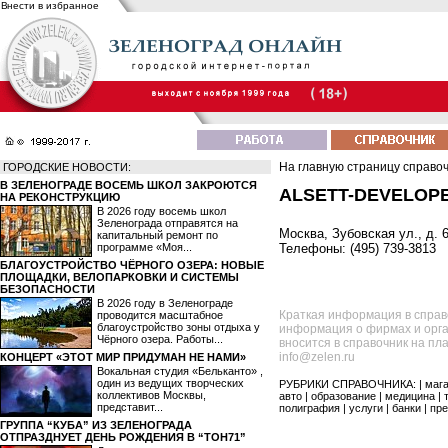
Внести в избранное
На главную страницу справо
ГОРОДСКИЕ НОВОСТИ:
В ЗЕЛЕНОГРАДЕ ВОСЕМЬ ШКОЛ ЗАКРОЮТСЯ
ALSETT-DEVELOP
НА РЕКОНСТРУКЦИЮ
В 2026 году восемь школ
Зеленограда отправятся на
Москва, Зубовская ул., д. 6
капитальный ремонт по
программе «Моя...
Телефоны: (495) 739-3813
БЛАГОУСТРОЙСТВО ЧЁРНОГО ОЗЕРА: НОВЫЕ
ПЛОЩАДКИ, ВЕЛОПАРКОВКИ И СИСТЕМЫ
БЕЗОПАСНОСТИ
В 2026 году в Зеленограде
Краткая информация в справ
проводится масштабное
благоустройство зоны отдыха у
информация о фирмах и орга
Чёрного озера. Работы...
вносится в справочник на пл
info@zelen.ru
КОНЦЕРТ «ЭТОТ МИР ПРИДУМАН НЕ НАМИ»
Вокальная студия «Бельканто» ,
один из ведущих творческих
РУБРИКИ СПРАВОЧНИКА: |
маг
коллективов Москвы,
авто
|
образование
|
медицина
|
представит...
полиграфия
|
услуги
|
банки
|
пре
ГРУППА “КУБА” ИЗ ЗЕЛЕНОГРАДА
ОТПРАЗДНУЕТ ДЕНЬ РОЖДЕНИЯ В “ТОН71”