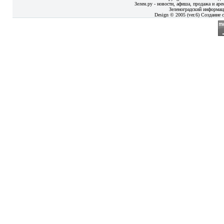
Зелен.ру - новости, афиша, продажа и аре
Зеленоградский информац
Design © 2005 (ver.6) Создание с