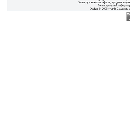
Зелен.ру - новости, афиша, продажа и аре
Зеленоградский информац
Design © 2005 (ver.6) Создание с