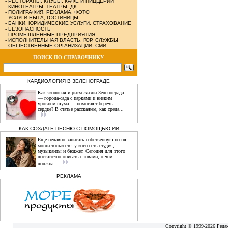
-
РЕСТОРАНЫ, КЛУБЫ, КАФЕ И ПИЦЦЕРИИ
-
КИНОТЕАТРЫ, ТЕАТРЫ, ДК
-
ПОЛИГРАФИЯ, РЕКЛАМА, ФОТО
-
УСЛУГИ БЫТА, ГОСТИНИЦЫ
-
БАНКИ, ЮРИДИЧЕСКИЕ УСЛУГИ, СТРАХОВАНИЕ
-
БЕЗОПАСНОСТЬ
-
ПРОМЫШЛЕННЫЕ ПРЕДПРИЯТИЯ
-
ИСПОЛНИТЕЛЬНАЯ ВЛАСТЬ, ГОР. СЛУЖБЫ
-
ОБЩЕСТВЕННЫЕ ОРГАНИЗАЦИИ, СМИ
ПОИСК ПО СПРАВОЧНИКУ
КАРДИОЛОГИЯ В ЗЕЛЕНОГРАДЕ
Как экология и ритм жизни Зеленограда
— города‑сада с парками и низким
уровнем шума — помогают беречь
сердце? В статье расскажем, как среда...
КАК СОЗДАТЬ ПЕСНЮ С ПОМОЩЬЮ ИИ
Ещё недавно записать собственную песню
могли только те, у кого есть студия,
музыканты и бюджет. Сегодня для этого
достаточно описать словами, о чём
должна...
РЕКЛАМА
Copyright © 1999-2026 Реда