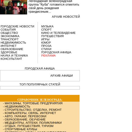
Легендарная зеленоградская
группа “Куба” готовится отметить
свой день рождения
грандиозным...
АРХИВ НОВОСТЕЙ
ГОРОДСКИЕ НОВОСТИ
МУЗЫКА
СОБЫТИЯ
СПОРТ
ОБЩЕСТВО
КИНО И ТЕЛЕВИДЕНИЕ
ЭКОНОМИКА
ПУТЕШЕСТВИЯ
ТРАНСПОРТ
ИГРЫ
НЕДВИЖИМОСТЬ
ЮМОР
ИНТЕРНЕТ
ПРОЗА
ОБРАЗОВАНИЕ
СТИХИ
ЗДОРОВЬЕ
ГОРОДСКАЯ АФИША
НАУКА И ТЕХНИКА
РЕКЛАМА
КОНСУЛЬТАНТ
ГОРОДСКАЯ АФИША
АРХИВ АФИШИ
ТОП ПОПУЛЯРНЫХ СТАТЕЙ
СПРАВОЧНИК ЗЕЛЕНОГРАДА:
-
МАГАЗИНЫ, ТОРГОВЫЕ ПРЕДПРИЯТИЯ
-
НЕДВИЖИМОСТЬ
-
СТРОИТЕЛЬСТВО, ОТДЕЛКА, РЕМОНТ
-
КОМПЬЮТЕРЫ, СВЯЗЬ, ИНТЕРНЕТ
-
АВТО, ГАРАЖИ, ПЕРЕВОЗКИ
-
ОБРАЗОВАНИЕ, ОБУЧЕНИЕ
-
МЕДЦЕНТРЫ, АПТЕКИ, ПОЛИКЛИНИКИ
-
ОТДЫХ, ПУТЕШЕСТВИЯ, ТУРИЗМ
-
СПОРТИВНЫЕ КЛУБЫ