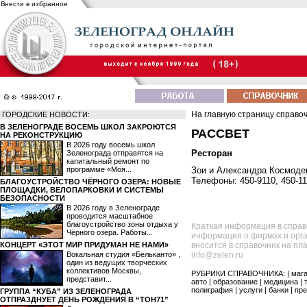
Внести в избранное
На главную страницу справо
ГОРОДСКИЕ НОВОСТИ:
В ЗЕЛЕНОГРАДЕ ВОСЕМЬ ШКОЛ ЗАКРОЮТСЯ
РАССВЕТ
НА РЕКОНСТРУКЦИЮ
В 2026 году восемь школ
Ресторан
Зеленограда отправятся на
капитальный ремонт по
программе «Моя...
Зои и Александра Космодем
Телефоны: 450-9110, 450-115
БЛАГОУСТРОЙСТВО ЧЁРНОГО ОЗЕРА: НОВЫЕ
ПЛОЩАДКИ, ВЕЛОПАРКОВКИ И СИСТЕМЫ
БЕЗОПАСНОСТИ
В 2026 году в Зеленограде
проводится масштабное
благоустройство зоны отдыха у
Краткая информация в справ
Чёрного озера. Работы...
информация о фирмах и орга
КОНЦЕРТ «ЭТОТ МИР ПРИДУМАН НЕ НАМИ»
вносится в справочник на пл
Вокальная студия «Бельканто» ,
info@zelen.ru
один из ведущих творческих
коллективов Москвы,
РУБРИКИ СПРАВОЧНИКА: |
маг
представит...
авто
|
образование
|
медицина
|
полиграфия
|
услуги
|
банки
|
пре
ГРУППА “КУБА” ИЗ ЗЕЛЕНОГРАДА
ОТПРАЗДНУЕТ ДЕНЬ РОЖДЕНИЯ В “ТОН71”