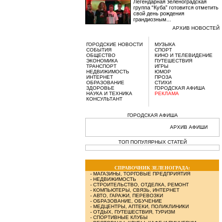
Легендарная зеленоградская
группа “Куба” готовится отметить
свой день рождения
грандиозным...
АРХИВ НОВОСТЕЙ
ГОРОДСКИЕ НОВОСТИ
МУЗЫКА
СОБЫТИЯ
СПОРТ
ОБЩЕСТВО
КИНО И ТЕЛЕВИДЕНИЕ
ЭКОНОМИКА
ПУТЕШЕСТВИЯ
ТРАНСПОРТ
ИГРЫ
НЕДВИЖИМОСТЬ
ЮМОР
ИНТЕРНЕТ
ПРОЗА
ОБРАЗОВАНИЕ
СТИХИ
ЗДОРОВЬЕ
ГОРОДСКАЯ АФИША
НАУКА И ТЕХНИКА
РЕКЛАМА
КОНСУЛЬТАНТ
ГОРОДСКАЯ АФИША
АРХИВ АФИШИ
ТОП ПОПУЛЯРНЫХ СТАТЕЙ
СПРАВОЧНИК ЗЕЛЕНОГРАДА:
-
МАГАЗИНЫ, ТОРГОВЫЕ ПРЕДПРИЯТИЯ
-
НЕДВИЖИМОСТЬ
-
СТРОИТЕЛЬСТВО, ОТДЕЛКА, РЕМОНТ
-
КОМПЬЮТЕРЫ, СВЯЗЬ, ИНТЕРНЕТ
-
АВТО, ГАРАЖИ, ПЕРЕВОЗКИ
-
ОБРАЗОВАНИЕ, ОБУЧЕНИЕ
-
МЕДЦЕНТРЫ, АПТЕКИ, ПОЛИКЛИНИКИ
-
ОТДЫХ, ПУТЕШЕСТВИЯ, ТУРИЗМ
-
СПОРТИВНЫЕ КЛУБЫ