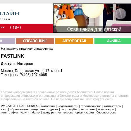
На главную страницу справочника
FASTLINK
Доступ в Интернет
Москва, Талдомская ул., д. 17, корп. 1
Телефоны: 7(495) 707-4085
Краткая информация в справочнике размещается бесплатно. Более полная
информация о фирмах и организациях Зеленограда и Московского региона вносится
в справочник на платной основе. По всем вопросам пишите: info@zelen.ru
РУБРИКИ СПРАВОЧНИКА: |
магазины
|
недвижимость
|
строительство
|
компьютеры
|
авто
|
образование
|
медицина
|
туризм
|
спортклубы
|
рестораны
|
кинотеатры
|
полиграфия
|
услуги
|
банки
|
предприятия
|
власть
|
организации
|
безопасность