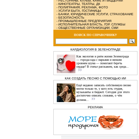
-
РЕСТОРАНЫ, КЛУБЫ, КАФЕ И ПИЦЦЕРИИ
-
КИНОТЕАТРЫ, ТЕАТРЫ, ДК
-
ПОЛИГРАФИЯ, РЕКЛАМА, ФОТО
-
УСЛУГИ БЫТА, ГОСТИНИЦЫ
-
БАНКИ, ЮРИДИЧЕСКИЕ УСЛУГИ, СТРАХОВАНИЕ
-
БЕЗОПАСНОСТЬ
-
ПРОМЫШЛЕННЫЕ ПРЕДПРИЯТИЯ
-
ИСПОЛНИТЕЛЬНАЯ ВЛАСТЬ, ГОР. СЛУЖБЫ
-
ОБЩЕСТВЕННЫЕ ОРГАНИЗАЦИИ, СМИ
ПОИСК ПО СПРАВОЧНИКУ
КАРДИОЛОГИЯ В ЗЕЛЕНОГРАДЕ
Как экология и ритм жизни Зеленограда
— города‑сада с парками и низким
уровнем шума — помогают беречь
сердце? В статье расскажем, как среда...
КАК СОЗДАТЬ ПЕСНЮ С ПОМОЩЬЮ ИИ
Ещё недавно записать собственную песню
могли только те, у кого есть студия,
музыканты и бюджет. Сегодня для этого
достаточно описать словами, о чём
должна...
РЕКЛАМА