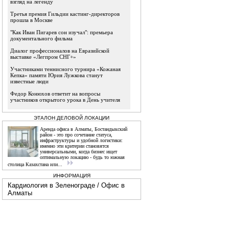
взгляд на легенду
Третья премия Гильдии кастинг-директоров
прошла в Москве
"Как Иван Пигарев сон изучал": премьера
документального фильма
Диалог профессионалов на Евразийской
выставке «Легпром СНГ+»
Участниками теннисного турнира «Кожаная
Кепка» памяти Юрия Лужкова станут
известные люди
Федор Конюхов ответит на вопросы
участников открытого урока в День учителя
ЭТАЛОН ДЕЛОВОЙ ЛОКАЦИИ
Аренда офиса в Алматы, Бостандыкский
район - это про сочетание статуса,
инфраструктуры и удобной логистики:
именно эти критерии становятся
универсальными, когда бизнес ищет
оптимальную локацию - будь то южная
столица Казахстана или...
ИНФОРМАЦИЯ
Кардиология в Зеленограде
/
Офис в
Алматы