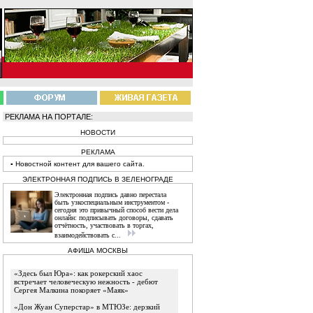
РЕКЛАМА НА ПОРТАЛЕ:
НОВОСТИ
РЕКЛАМА
▪
Новостной
контент
для вашего сайта.
ЭЛЕКТРОННАЯ ПОДПИСЬ В ЗЕЛЕНОГРАДЕ
Электронная подпись давно перестала
быть узкоспециальным инструментом -
сегодня это привычный способ вести дела
онлайн: подписывать договоры, сдавать
отчётность, участвовать в торгах,
взаимодействовать с...
АФИША МОСКВЫ
«Здесь был Юра»: как рокерский хаос
встречает человеческую нежность - дебют
Сергея Малкина покоряет «Маяк»
«Дон Жуан Суперстар» в МТЮЗе: дерзкий