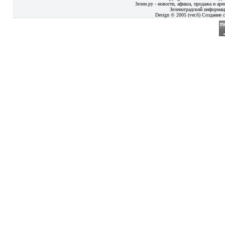
Зелен.ру - новости, афиша, продажа и аре
Зеленоградский информац
Design © 2005 (ver.6) Создание с