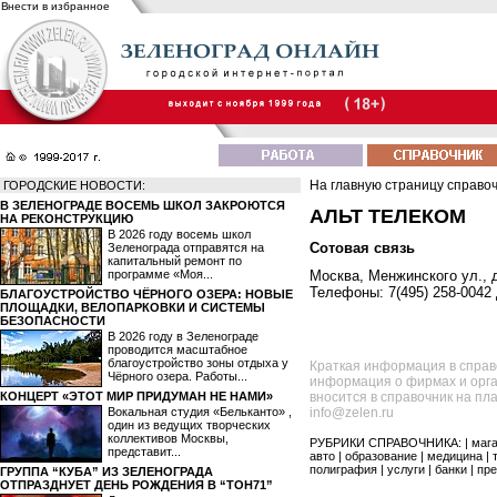
Внести в избранное
На главную страницу справо
ГОРОДСКИЕ НОВОСТИ:
В ЗЕЛЕНОГРАДЕ ВОСЕМЬ ШКОЛ ЗАКРОЮТСЯ
АЛЬТ ТЕЛЕКОМ
НА РЕКОНСТРУКЦИЮ
В 2026 году восемь школ
Сотовая связь
Зеленограда отправятся на
капитальный ремонт по
программе «Моя...
Москва, Менжинского ул., д
Телефоны: 7(495) 258-0042 
БЛАГОУСТРОЙСТВО ЧЁРНОГО ОЗЕРА: НОВЫЕ
ПЛОЩАДКИ, ВЕЛОПАРКОВКИ И СИСТЕМЫ
БЕЗОПАСНОСТИ
В 2026 году в Зеленограде
проводится масштабное
благоустройство зоны отдыха у
Краткая информация в справ
Чёрного озера. Работы...
информация о фирмах и орга
КОНЦЕРТ «ЭТОТ МИР ПРИДУМАН НЕ НАМИ»
вносится в справочник на пл
Вокальная студия «Бельканто» ,
info@zelen.ru
один из ведущих творческих
коллективов Москвы,
РУБРИКИ СПРАВОЧНИКА: |
маг
представит...
авто
|
образование
|
медицина
|
полиграфия
|
услуги
|
банки
|
пре
ГРУППА “КУБА” ИЗ ЗЕЛЕНОГРАДА
ОТПРАЗДНУЕТ ДЕНЬ РОЖДЕНИЯ В “ТОН71”