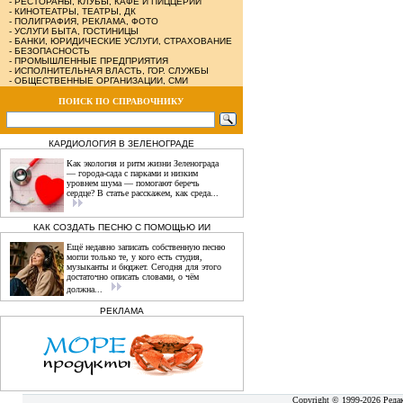
-
РЕСТОРАНЫ, КЛУБЫ, КАФЕ И ПИЦЦЕРИИ
-
КИНОТЕАТРЫ, ТЕАТРЫ, ДК
-
ПОЛИГРАФИЯ, РЕКЛАМА, ФОТО
-
УСЛУГИ БЫТА, ГОСТИНИЦЫ
-
БАНКИ, ЮРИДИЧЕСКИЕ УСЛУГИ, СТРАХОВАНИЕ
-
БЕЗОПАСНОСТЬ
-
ПРОМЫШЛЕННЫЕ ПРЕДПРИЯТИЯ
-
ИСПОЛНИТЕЛЬНАЯ ВЛАСТЬ, ГОР. СЛУЖБЫ
-
ОБЩЕСТВЕННЫЕ ОРГАНИЗАЦИИ, СМИ
ПОИСК ПО СПРАВОЧНИКУ
КАРДИОЛОГИЯ В ЗЕЛЕНОГРАДЕ
Как экология и ритм жизни Зеленограда
— города‑сада с парками и низким
уровнем шума — помогают беречь
сердце? В статье расскажем, как среда...
КАК СОЗДАТЬ ПЕСНЮ С ПОМОЩЬЮ ИИ
Ещё недавно записать собственную песню
могли только те, у кого есть студия,
музыканты и бюджет. Сегодня для этого
достаточно описать словами, о чём
должна...
РЕКЛАМА
Copyright © 1999-2026 Реда