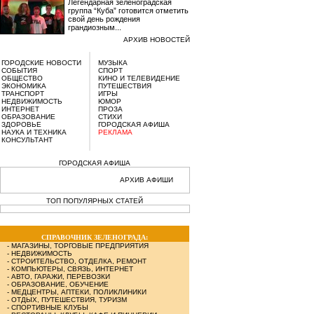
Легендарная зеленоградская
группа “Куба” готовится отметить
свой день рождения
грандиозным...
АРХИВ НОВОСТЕЙ
ГОРОДСКИЕ НОВОСТИ
МУЗЫКА
СОБЫТИЯ
СПОРТ
ОБЩЕСТВО
КИНО И ТЕЛЕВИДЕНИЕ
ЭКОНОМИКА
ПУТЕШЕСТВИЯ
ТРАНСПОРТ
ИГРЫ
НЕДВИЖИМОСТЬ
ЮМОР
ИНТЕРНЕТ
ПРОЗА
ОБРАЗОВАНИЕ
СТИХИ
ЗДОРОВЬЕ
ГОРОДСКАЯ АФИША
НАУКА И ТЕХНИКА
РЕКЛАМА
КОНСУЛЬТАНТ
ГОРОДСКАЯ АФИША
АРХИВ АФИШИ
ТОП ПОПУЛЯРНЫХ СТАТЕЙ
СПРАВОЧНИК ЗЕЛЕНОГРАДА:
-
МАГАЗИНЫ, ТОРГОВЫЕ ПРЕДПРИЯТИЯ
-
НЕДВИЖИМОСТЬ
-
СТРОИТЕЛЬСТВО, ОТДЕЛКА, РЕМОНТ
-
КОМПЬЮТЕРЫ, СВЯЗЬ, ИНТЕРНЕТ
-
АВТО, ГАРАЖИ, ПЕРЕВОЗКИ
-
ОБРАЗОВАНИЕ, ОБУЧЕНИЕ
-
МЕДЦЕНТРЫ, АПТЕКИ, ПОЛИКЛИНИКИ
-
ОТДЫХ, ПУТЕШЕСТВИЯ, ТУРИЗМ
-
СПОРТИВНЫЕ КЛУБЫ