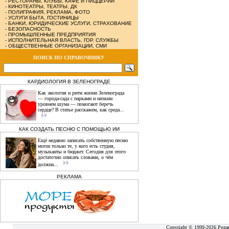
-
РЕСТОРАНЫ, КЛУБЫ, КАФЕ И ПИЦЦЕРИИ
-
КИНОТЕАТРЫ, ТЕАТРЫ, ДК
-
ПОЛИГРАФИЯ, РЕКЛАМА, ФОТО
-
УСЛУГИ БЫТА, ГОСТИНИЦЫ
-
БАНКИ, ЮРИДИЧЕСКИЕ УСЛУГИ, СТРАХОВАНИЕ
-
БЕЗОПАСНОСТЬ
-
ПРОМЫШЛЕННЫЕ ПРЕДПРИЯТИЯ
-
ИСПОЛНИТЕЛЬНАЯ ВЛАСТЬ, ГОР. СЛУЖБЫ
-
ОБЩЕСТВЕННЫЕ ОРГАНИЗАЦИИ, СМИ
ПОИСК ПО СПРАВОЧНИКУ
КАРДИОЛОГИЯ В ЗЕЛЕНОГРАДЕ
Как экология и ритм жизни Зеленограда
— города‑сада с парками и низким
уровнем шума — помогают беречь
сердце? В статье расскажем, как среда...
КАК СОЗДАТЬ ПЕСНЮ С ПОМОЩЬЮ ИИ
Ещё недавно записать собственную песню
могли только те, у кого есть студия,
музыканты и бюджет. Сегодня для этого
достаточно описать словами, о чём
должна...
РЕКЛАМА
Copyright © 1999-2026 Реда