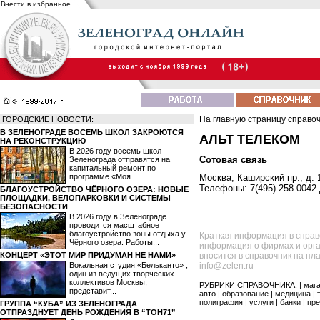
Внести в избранное
На главную страницу справо
ГОРОДСКИЕ НОВОСТИ:
В ЗЕЛЕНОГРАДЕ ВОСЕМЬ ШКОЛ ЗАКРОЮТСЯ
АЛЬТ ТЕЛЕКОМ
НА РЕКОНСТРУКЦИЮ
В 2026 году восемь школ
Сотовая связь
Зеленограда отправятся на
капитальный ремонт по
программе «Моя...
Москва, Каширский пр., д.
Телефоны: 7(495) 258-0042 
БЛАГОУСТРОЙСТВО ЧЁРНОГО ОЗЕРА: НОВЫЕ
ПЛОЩАДКИ, ВЕЛОПАРКОВКИ И СИСТЕМЫ
БЕЗОПАСНОСТИ
В 2026 году в Зеленограде
проводится масштабное
благоустройство зоны отдыха у
Краткая информация в справ
Чёрного озера. Работы...
информация о фирмах и орга
КОНЦЕРТ «ЭТОТ МИР ПРИДУМАН НЕ НАМИ»
вносится в справочник на пл
Вокальная студия «Бельканто» ,
info@zelen.ru
один из ведущих творческих
коллективов Москвы,
РУБРИКИ СПРАВОЧНИКА: |
маг
представит...
авто
|
образование
|
медицина
|
полиграфия
|
услуги
|
банки
|
пре
ГРУППА “КУБА” ИЗ ЗЕЛЕНОГРАДА
ОТПРАЗДНУЕТ ДЕНЬ РОЖДЕНИЯ В “ТОН71”