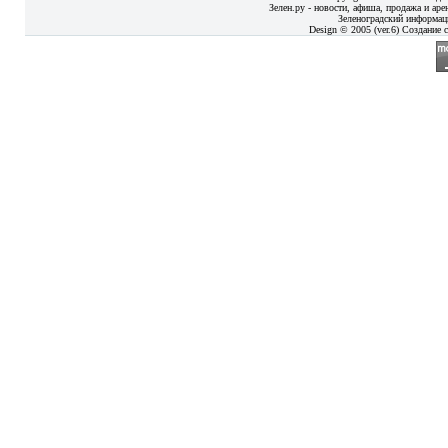
Зелен.ру - новости, афиша, продажа и аре
Зеленоградский информац
Design © 2005 (ver.6) Создание с