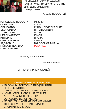
Легендарная зеленоградская
группа “Куба” готовится отметить
свой день рождения
грандиозным...
АРХИВ НОВОСТЕЙ
ГОРОДСКИЕ НОВОСТИ
МУЗЫКА
СОБЫТИЯ
СПОРТ
ОБЩЕСТВО
КИНО И ТЕЛЕВИДЕНИЕ
ЭКОНОМИКА
ПУТЕШЕСТВИЯ
ТРАНСПОРТ
ИГРЫ
НЕДВИЖИМОСТЬ
ЮМОР
ИНТЕРНЕТ
ПРОЗА
ОБРАЗОВАНИЕ
СТИХИ
ЗДОРОВЬЕ
ГОРОДСКАЯ АФИША
НАУКА И ТЕХНИКА
РЕКЛАМА
КОНСУЛЬТАНТ
ГОРОДСКАЯ АФИША
АРХИВ АФИШИ
ТОП ПОПУЛЯРНЫХ СТАТЕЙ
СПРАВОЧНИК ЗЕЛЕНОГРАДА:
-
МАГАЗИНЫ, ТОРГОВЫЕ ПРЕДПРИЯТИЯ
-
НЕДВИЖИМОСТЬ
-
СТРОИТЕЛЬСТВО, ОТДЕЛКА, РЕМОНТ
-
КОМПЬЮТЕРЫ, СВЯЗЬ, ИНТЕРНЕТ
-
АВТО, ГАРАЖИ, ПЕРЕВОЗКИ
-
ОБРАЗОВАНИЕ, ОБУЧЕНИЕ
-
МЕДЦЕНТРЫ, АПТЕКИ, ПОЛИКЛИНИКИ
-
ОТДЫХ, ПУТЕШЕСТВИЯ, ТУРИЗМ
-
СПОРТИВНЫЕ КЛУБЫ