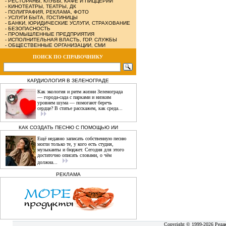
-
РЕСТОРАНЫ, КЛУБЫ, КАФЕ И ПИЦЦЕРИИ
-
КИНОТЕАТРЫ, ТЕАТРЫ, ДК
-
ПОЛИГРАФИЯ, РЕКЛАМА, ФОТО
-
УСЛУГИ БЫТА, ГОСТИНИЦЫ
-
БАНКИ, ЮРИДИЧЕСКИЕ УСЛУГИ, СТРАХОВАНИЕ
-
БЕЗОПАСНОСТЬ
-
ПРОМЫШЛЕННЫЕ ПРЕДПРИЯТИЯ
-
ИСПОЛНИТЕЛЬНАЯ ВЛАСТЬ, ГОР. СЛУЖБЫ
-
ОБЩЕСТВЕННЫЕ ОРГАНИЗАЦИИ, СМИ
ПОИСК ПО СПРАВОЧНИКУ
КАРДИОЛОГИЯ В ЗЕЛЕНОГРАДЕ
Как экология и ритм жизни Зеленограда
— города‑сада с парками и низким
уровнем шума — помогают беречь
сердце? В статье расскажем, как среда...
КАК СОЗДАТЬ ПЕСНЮ С ПОМОЩЬЮ ИИ
Ещё недавно записать собственную песню
могли только те, у кого есть студия,
музыканты и бюджет. Сегодня для этого
достаточно описать словами, о чём
должна...
РЕКЛАМА
Copyright © 1999-2026 Реда