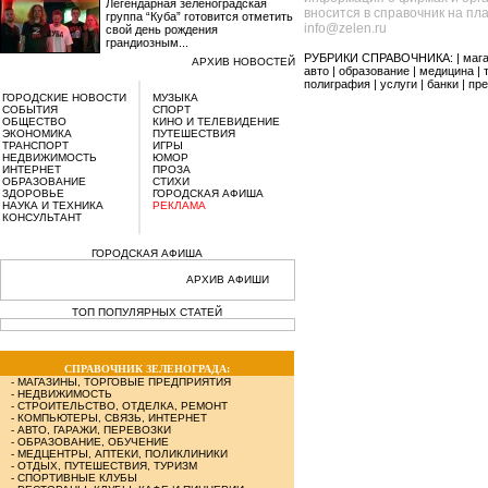
Легендарная зеленоградская
вносится в справочник на пл
группа “Куба” готовится отметить
info@zelen.ru
свой день рождения
грандиозным...
РУБРИКИ СПРАВОЧНИКА: |
маг
АРХИВ НОВОСТЕЙ
авто
|
образование
|
медицина
|
полиграфия
|
услуги
|
банки
|
пре
ГОРОДСКИЕ НОВОСТИ
МУЗЫКА
СОБЫТИЯ
СПОРТ
ОБЩЕСТВО
КИНО И ТЕЛЕВИДЕНИЕ
ЭКОНОМИКА
ПУТЕШЕСТВИЯ
ТРАНСПОРТ
ИГРЫ
НЕДВИЖИМОСТЬ
ЮМОР
ИНТЕРНЕТ
ПРОЗА
ОБРАЗОВАНИЕ
СТИХИ
ЗДОРОВЬЕ
ГОРОДСКАЯ АФИША
НАУКА И ТЕХНИКА
РЕКЛАМА
КОНСУЛЬТАНТ
ГОРОДСКАЯ АФИША
АРХИВ АФИШИ
ТОП ПОПУЛЯРНЫХ СТАТЕЙ
СПРАВОЧНИК ЗЕЛЕНОГРАДА:
-
МАГАЗИНЫ, ТОРГОВЫЕ ПРЕДПРИЯТИЯ
-
НЕДВИЖИМОСТЬ
-
СТРОИТЕЛЬСТВО, ОТДЕЛКА, РЕМОНТ
-
КОМПЬЮТЕРЫ, СВЯЗЬ, ИНТЕРНЕТ
-
АВТО, ГАРАЖИ, ПЕРЕВОЗКИ
-
ОБРАЗОВАНИЕ, ОБУЧЕНИЕ
-
МЕДЦЕНТРЫ, АПТЕКИ, ПОЛИКЛИНИКИ
-
ОТДЫХ, ПУТЕШЕСТВИЯ, ТУРИЗМ
-
СПОРТИВНЫЕ КЛУБЫ