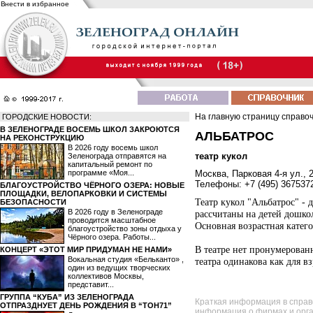
Внести в избранное
На главную страницу справо
ГОРОДСКИЕ НОВОСТИ:
В ЗЕЛЕНОГРАДЕ ВОСЕМЬ ШКОЛ ЗАКРОЮТСЯ
АЛЬБАТРОС
НА РЕКОНСТРУКЦИЮ
В 2026 году восемь школ
театр кукол
Зеленограда отправятся на
капитальный ремонт по
программе «Моя...
Москва, Парковая 4-я ул., 
Телефоны: +7 (495) 367537
БЛАГОУСТРОЙСТВО ЧЁРНОГО ОЗЕРА: НОВЫЕ
ПЛОЩАДКИ, ВЕЛОПАРКОВКИ И СИСТЕМЫ
Театр кукол "Альбатрос" - д
БЕЗОПАСНОСТИ
В 2026 году в Зеленограде
рассчитаны на детей дошко
проводится масштабное
Основная возрастная катего
благоустройство зоны отдыха у
Чёрного озера. Работы...
В театре нет пронумерован
КОНЦЕРТ «ЭТОТ МИР ПРИДУМАН НЕ НАМИ»
Вокальная студия «Бельканто» ,
театра одинакова как для вз
один из ведущих творческих
коллективов Москвы,
представит...
ГРУППА “КУБА” ИЗ ЗЕЛЕНОГРАДА
Краткая информация в справ
ОТПРАЗДНУЕТ ДЕНЬ РОЖДЕНИЯ В “ТОН71”
информация о фирмах и орга