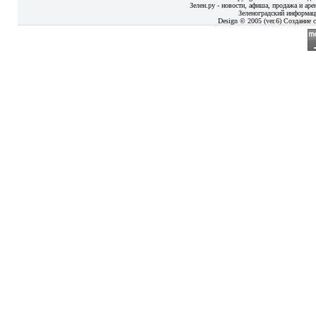
Зелен.ру - новости, афиша, продажа и аре
Зеленоградский информац
Design © 2005 (ver.6) Создание с