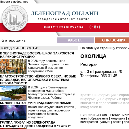
Внести в избранное
На главную страницу справо
ГОРОДСКИЕ НОВОСТИ:
В ЗЕЛЕНОГРАДЕ ВОСЕМЬ ШКОЛ ЗАКРОЮТСЯ
ОКОЛИЦА
НА РЕКОНСТРУКЦИЮ
В 2026 году восемь школ
Ресторан
Зеленограда отправятся на
капитальный ремонт по
программе «Моя...
ул. 3-я Гражданская, 70
Телефоны: 963-31-45
БЛАГОУСТРОЙСТВО ЧЁРНОГО ОЗЕРА: НОВЫЕ
ПЛОЩАДКИ, ВЕЛОПАРКОВКИ И СИСТЕМЫ
БЕЗОПАСНОСТИ
В 2026 году в Зеленограде
проводится масштабное
благоустройство зоны отдыха у
Краткая информация в справ
Чёрного озера. Работы...
информация о фирмах и орга
КОНЦЕРТ «ЭТОТ МИР ПРИДУМАН НЕ НАМИ»
вносится в справочник на пл
Вокальная студия «Бельканто» ,
info@zelen.ru
один из ведущих творческих
коллективов Москвы,
РУБРИКИ СПРАВОЧНИКА: |
маг
представит...
авто
|
образование
|
медицина
|
полиграфия
|
услуги
|
банки
|
пре
ГРУППА “КУБА” ИЗ ЗЕЛЕНОГРАДА
ОТПРАЗДНУЕТ ДЕНЬ РОЖДЕНИЯ В “ТОН71”