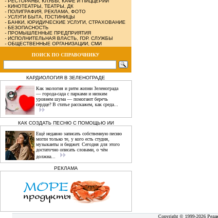
-
РЕСТОРАНЫ, КЛУБЫ, КАФЕ И ПИЦЦЕРИИ
-
КИНОТЕАТРЫ, ТЕАТРЫ, ДК
-
ПОЛИГРАФИЯ, РЕКЛАМА, ФОТО
-
УСЛУГИ БЫТА, ГОСТИНИЦЫ
-
БАНКИ, ЮРИДИЧЕСКИЕ УСЛУГИ, СТРАХОВАНИЕ
-
БЕЗОПАСНОСТЬ
-
ПРОМЫШЛЕННЫЕ ПРЕДПРИЯТИЯ
-
ИСПОЛНИТЕЛЬНАЯ ВЛАСТЬ, ГОР. СЛУЖБЫ
-
ОБЩЕСТВЕННЫЕ ОРГАНИЗАЦИИ, СМИ
ПОИСК ПО СПРАВОЧНИКУ
КАРДИОЛОГИЯ В ЗЕЛЕНОГРАДЕ
Как экология и ритм жизни Зеленограда
— города‑сада с парками и низким
уровнем шума — помогают беречь
сердце? В статье расскажем, как среда...
КАК СОЗДАТЬ ПЕСНЮ С ПОМОЩЬЮ ИИ
Ещё недавно записать собственную песню
могли только те, у кого есть студия,
музыканты и бюджет. Сегодня для этого
достаточно описать словами, о чём
должна...
РЕКЛАМА
Copyright © 1999-2026 Реда