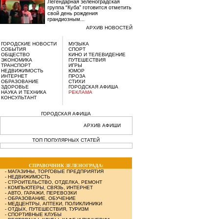
Легендарная зеленоградская
группа “Куба” готовится отметить
свой день рождения
грандиозным...
АРХИВ НОВОСТЕЙ
ГОРОДСКИЕ НОВОСТИ
МУЗЫКА
СОБЫТИЯ
СПОРТ
ОБЩЕСТВО
КИНО И ТЕЛЕВИДЕНИЕ
ЭКОНОМИКА
ПУТЕШЕСТВИЯ
ТРАНСПОРТ
ИГРЫ
НЕДВИЖИМОСТЬ
ЮМОР
ИНТЕРНЕТ
ПРОЗА
ОБРАЗОВАНИЕ
СТИХИ
ЗДОРОВЬЕ
ГОРОДСКАЯ АФИША
НАУКА И ТЕХНИКА
РЕКЛАМА
КОНСУЛЬТАНТ
ГОРОДСКАЯ АФИША
АРХИВ АФИШИ
ТОП ПОПУЛЯРНЫХ СТАТЕЙ
СПРАВОЧНИК ЗЕЛЕНОГРАДА:
-
МАГАЗИНЫ, ТОРГОВЫЕ ПРЕДПРИЯТИЯ
-
НЕДВИЖИМОСТЬ
-
СТРОИТЕЛЬСТВО, ОТДЕЛКА, РЕМОНТ
-
КОМПЬЮТЕРЫ, СВЯЗЬ, ИНТЕРНЕТ
-
АВТО, ГАРАЖИ, ПЕРЕВОЗКИ
-
ОБРАЗОВАНИЕ, ОБУЧЕНИЕ
-
МЕДЦЕНТРЫ, АПТЕКИ, ПОЛИКЛИНИКИ
-
ОТДЫХ, ПУТЕШЕСТВИЯ, ТУРИЗМ
-
СПОРТИВНЫЕ КЛУБЫ