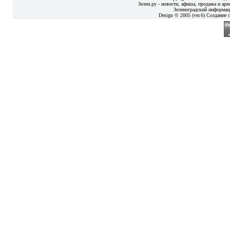
Зелен.ру - новости, афиша, продажа и аре
Зеленоградский информац
Design © 2005 (ver.6) Создание с