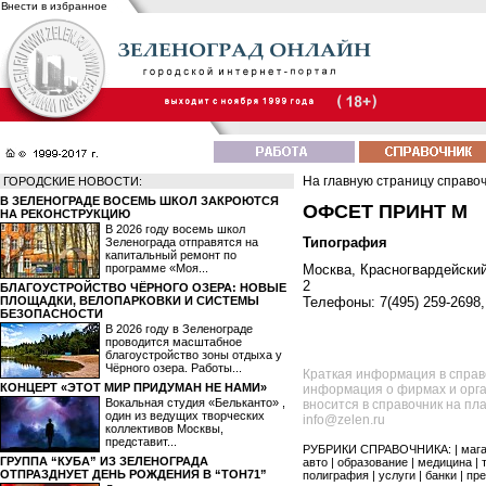
Внести в избранное
На главную страницу справо
ГОРОДСКИЕ НОВОСТИ:
В ЗЕЛЕНОГРАДЕ ВОСЕМЬ ШКОЛ ЗАКРОЮТСЯ
ОФСЕТ ПРИНТ М
НА РЕКОНСТРУКЦИЮ
В 2026 году восемь школ
Типография
Зеленограда отправятся на
капитальный ремонт по
программе «Моя...
Москва, Красногвардейский 
2
БЛАГОУСТРОЙСТВО ЧЁРНОГО ОЗЕРА: НОВЫЕ
ПЛОЩАДКИ, ВЕЛОПАРКОВКИ И СИСТЕМЫ
Телефоны: 7(495) 259-2698,
БЕЗОПАСНОСТИ
В 2026 году в Зеленограде
проводится масштабное
благоустройство зоны отдыха у
Чёрного озера. Работы...
Краткая информация в справ
КОНЦЕРТ «ЭТОТ МИР ПРИДУМАН НЕ НАМИ»
информация о фирмах и орга
Вокальная студия «Бельканто» ,
вносится в справочник на пл
один из ведущих творческих
info@zelen.ru
коллективов Москвы,
представит...
РУБРИКИ СПРАВОЧНИКА: |
маг
ГРУППА “КУБА” ИЗ ЗЕЛЕНОГРАДА
авто
|
образование
|
медицина
|
ОТПРАЗДНУЕТ ДЕНЬ РОЖДЕНИЯ В “ТОН71”
полиграфия
|
услуги
|
банки
|
пре