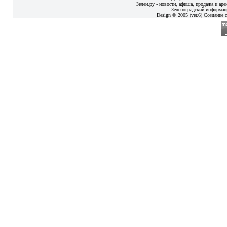
Зелен.ру - новости, афиша, продажа и аре
Зеленоградский информац
Design © 2005 (ver.6) Создание с