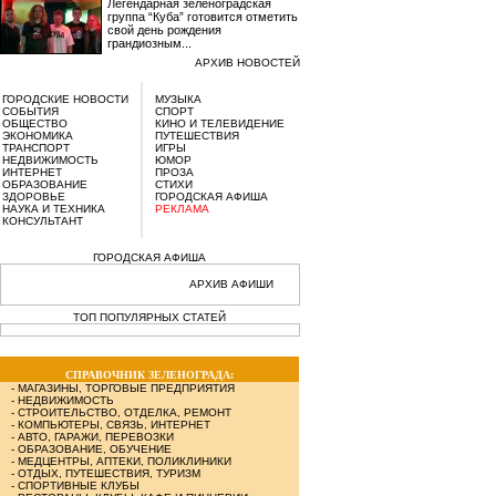
Легендарная зеленоградская
группа “Куба” готовится отметить
свой день рождения
грандиозным...
АРХИВ НОВОСТЕЙ
ГОРОДСКИЕ НОВОСТИ
МУЗЫКА
СОБЫТИЯ
СПОРТ
ОБЩЕСТВО
КИНО И ТЕЛЕВИДЕНИЕ
ЭКОНОМИКА
ПУТЕШЕСТВИЯ
ТРАНСПОРТ
ИГРЫ
НЕДВИЖИМОСТЬ
ЮМОР
ИНТЕРНЕТ
ПРОЗА
ОБРАЗОВАНИЕ
СТИХИ
ЗДОРОВЬЕ
ГОРОДСКАЯ АФИША
НАУКА И ТЕХНИКА
РЕКЛАМА
КОНСУЛЬТАНТ
ГОРОДСКАЯ АФИША
АРХИВ АФИШИ
ТОП ПОПУЛЯРНЫХ СТАТЕЙ
СПРАВОЧНИК ЗЕЛЕНОГРАДА:
-
МАГАЗИНЫ, ТОРГОВЫЕ ПРЕДПРИЯТИЯ
-
НЕДВИЖИМОСТЬ
-
СТРОИТЕЛЬСТВО, ОТДЕЛКА, РЕМОНТ
-
КОМПЬЮТЕРЫ, СВЯЗЬ, ИНТЕРНЕТ
-
АВТО, ГАРАЖИ, ПЕРЕВОЗКИ
-
ОБРАЗОВАНИЕ, ОБУЧЕНИЕ
-
МЕДЦЕНТРЫ, АПТЕКИ, ПОЛИКЛИНИКИ
-
ОТДЫХ, ПУТЕШЕСТВИЯ, ТУРИЗМ
-
СПОРТИВНЫЕ КЛУБЫ