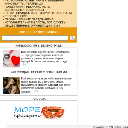
-
РЕСТОРАНЫ, КЛУБЫ, КАФЕ И ПИЦЦЕРИИ
-
КИНОТЕАТРЫ, ТЕАТРЫ, ДК
-
ПОЛИГРАФИЯ, РЕКЛАМА, ФОТО
-
УСЛУГИ БЫТА, ГОСТИНИЦЫ
-
БАНКИ, ЮРИДИЧЕСКИЕ УСЛУГИ, СТРАХОВАНИЕ
-
БЕЗОПАСНОСТЬ
-
ПРОМЫШЛЕННЫЕ ПРЕДПРИЯТИЯ
-
ИСПОЛНИТЕЛЬНАЯ ВЛАСТЬ, ГОР. СЛУЖБЫ
-
ОБЩЕСТВЕННЫЕ ОРГАНИЗАЦИИ, СМИ
ПОИСК ПО СПРАВОЧНИКУ
КАРДИОЛОГИЯ В ЗЕЛЕНОГРАДЕ
Как экология и ритм жизни Зеленограда
— города‑сада с парками и низким
уровнем шума — помогают беречь
сердце? В статье расскажем, как среда...
КАК СОЗДАТЬ ПЕСНЮ С ПОМОЩЬЮ ИИ
Ещё недавно записать собственную песню
могли только те, у кого есть студия,
музыканты и бюджет. Сегодня для этого
достаточно описать словами, о чём
должна...
РЕКЛАМА
Copyright © 1999-2026 Реда