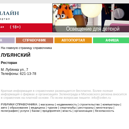
На главную страницу справочника
ЛУБЯНСКИЙ
Ресторан
М. Лубянка ул., 7
Телефоны: 621-13-78
Краткая информация в справочнике размещается бесплатно. Более полная
информация о фирмах и организациях Зеленограда и Московского региона вносится
в справочник на платной основе. По всем вопросам пишите: info@zelen.ru
РУБРИКИ СПРАВОЧНИКА: |
магазины
|
недвижимость
|
строительство
|
компьютеры
|
авто
|
образование
|
медицина
|
туризм
|
спортклубы
|
рестораны
|
кинотеатры
|
полиграфия
|
услуги
|
банки
|
предприятия
|
власть
|
организации
|
безопасность