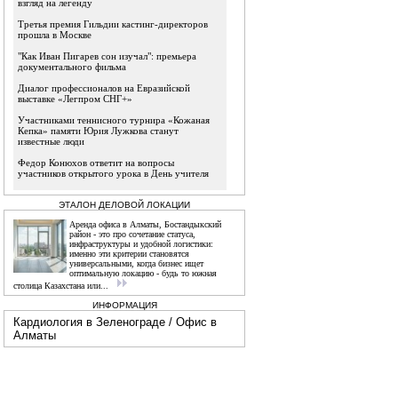
взгляд на легенду
Третья премия Гильдии кастинг-директоров
прошла в Москве
"Как Иван Пигарев сон изучал": премьера
документального фильма
Диалог профессионалов на Евразийской
выставке «Легпром СНГ+»
Участниками теннисного турнира «Кожаная
Кепка» памяти Юрия Лужкова станут
известные люди
Федор Конюхов ответит на вопросы
участников открытого урока в День учителя
ЭТАЛОН ДЕЛОВОЙ ЛОКАЦИИ
Аренда офиса в Алматы, Бостандыкский
район - это про сочетание статуса,
инфраструктуры и удобной логистики:
именно эти критерии становятся
универсальными, когда бизнес ищет
оптимальную локацию - будь то южная
столица Казахстана или...
ИНФОРМАЦИЯ
Кардиология в Зеленограде
/
Офис в
Алматы