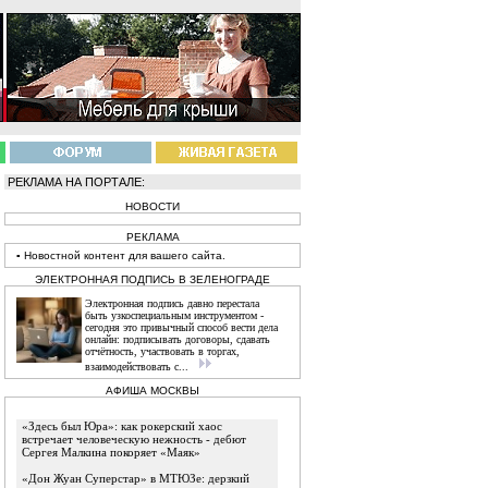
РЕКЛАМА НА ПОРТАЛЕ:
НОВОСТИ
РЕКЛАМА
▪
Новостной
контент
для вашего сайта.
ЭЛЕКТРОННАЯ ПОДПИСЬ В ЗЕЛЕНОГРАДЕ
Электронная подпись давно перестала
быть узкоспециальным инструментом -
сегодня это привычный способ вести дела
онлайн: подписывать договоры, сдавать
отчётность, участвовать в торгах,
взаимодействовать с...
АФИША МОСКВЫ
«Здесь был Юра»: как рокерский хаос
встречает человеческую нежность - дебют
Сергея Малкина покоряет «Маяк»
«Дон Жуан Суперстар» в МТЮЗе: дерзкий