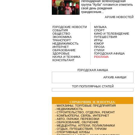
Легендарная зеленоградская
группа “Куба” готовится отметить
свой день рождения
грандиозным...
АРХИВ НОВОСТЕЙ
ГОРОДСКИЕ НОВОСТИ
МУЗЫКА
СОБЫТИЯ
СПОРТ
ОБЩЕСТВО
КИНО И ТЕЛЕВИДЕНИЕ
ЭКОНОМИКА
ПУТЕШЕСТВИЯ
ТРАНСПОРТ
ИГРЫ
НЕДВИЖИМОСТЬ
ЮМОР
ИНТЕРНЕТ
ПРОЗА
ОБРАЗОВАНИЕ
СТИХИ
ЗДОРОВЬЕ
ГОРОДСКАЯ АФИША
НАУКА И ТЕХНИКА
РЕКЛАМА
КОНСУЛЬТАНТ
ГОРОДСКАЯ АФИША
АРХИВ АФИШИ
ТОП ПОПУЛЯРНЫХ СТАТЕЙ
СПРАВОЧНИК ЗЕЛЕНОГРАДА:
-
МАГАЗИНЫ, ТОРГОВЫЕ ПРЕДПРИЯТИЯ
-
НЕДВИЖИМОСТЬ
-
СТРОИТЕЛЬСТВО, ОТДЕЛКА, РЕМОНТ
-
КОМПЬЮТЕРЫ, СВЯЗЬ, ИНТЕРНЕТ
-
АВТО, ГАРАЖИ, ПЕРЕВОЗКИ
-
ОБРАЗОВАНИЕ, ОБУЧЕНИЕ
-
МЕДЦЕНТРЫ, АПТЕКИ, ПОЛИКЛИНИКИ
-
ОТДЫХ, ПУТЕШЕСТВИЯ, ТУРИЗМ
-
СПОРТИВНЫЕ КЛУБЫ