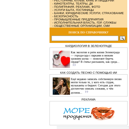
-
РЕСТОРАНЫ, КЛУБЫ, КАФЕ И ПИЦЦЕРИИ
-
КИНОТЕАТРЫ, ТЕАТРЫ, ДК
-
ПОЛИГРАФИЯ, РЕКЛАМА, ФОТО
-
УСЛУГИ БЫТА, ГОСТИНИЦЫ
-
БАНКИ, ЮРИДИЧЕСКИЕ УСЛУГИ, СТРАХОВАНИЕ
-
БЕЗОПАСНОСТЬ
-
ПРОМЫШЛЕННЫЕ ПРЕДПРИЯТИЯ
-
ИСПОЛНИТЕЛЬНАЯ ВЛАСТЬ, ГОР. СЛУЖБЫ
-
ОБЩЕСТВЕННЫЕ ОРГАНИЗАЦИИ, СМИ
ПОИСК ПО СПРАВОЧНИКУ
КАРДИОЛОГИЯ В ЗЕЛЕНОГРАДЕ
Как экология и ритм жизни Зеленограда
— города‑сада с парками и низким
уровнем шума — помогают беречь
сердце? В статье расскажем, как среда...
КАК СОЗДАТЬ ПЕСНЮ С ПОМОЩЬЮ ИИ
Ещё недавно записать собственную песню
могли только те, у кого есть студия,
музыканты и бюджет. Сегодня для этого
достаточно описать словами, о чём
должна...
РЕКЛАМА