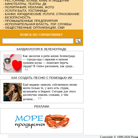
-
РЕСТОРАНЫ, КЛУБЫ, КАФЕ И ПИЦЦЕРИИ
-
КИНОТЕАТРЫ, ТЕАТРЫ, ДК
-
ПОЛИГРАФИЯ, РЕКЛАМА, ФОТО
-
УСЛУГИ БЫТА, ГОСТИНИЦЫ
-
БАНКИ, ЮРИДИЧЕСКИЕ УСЛУГИ, СТРАХОВАНИЕ
-
БЕЗОПАСНОСТЬ
-
ПРОМЫШЛЕННЫЕ ПРЕДПРИЯТИЯ
-
ИСПОЛНИТЕЛЬНАЯ ВЛАСТЬ, ГОР. СЛУЖБЫ
-
ОБЩЕСТВЕННЫЕ ОРГАНИЗАЦИИ, СМИ
ПОИСК ПО СПРАВОЧНИКУ
КАРДИОЛОГИЯ В ЗЕЛЕНОГРАДЕ
Как экология и ритм жизни Зеленограда
— города‑сада с парками и низким
уровнем шума — помогают беречь
сердце? В статье расскажем, как среда...
КАК СОЗДАТЬ ПЕСНЮ С ПОМОЩЬЮ ИИ
Ещё недавно записать собственную песню
могли только те, у кого есть студия,
музыканты и бюджет. Сегодня для этого
достаточно описать словами, о чём
должна...
РЕКЛАМА
Copyright © 1999-2026 Реда