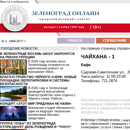
Внести в избранное
На главную страницу справо
ГОРОДСКИЕ НОВОСТИ:
В ЗЕЛЕНОГРАДЕ ВОСЕМЬ ШКОЛ ЗАКРОЮТСЯ
ЧАЙХАНА - 1
НА РЕКОНСТРУКЦИЮ
В 2026 году восемь школ
Кафе
Зеленограда отправятся на
капитальный ремонт по
программе «Моя...
Садовая-Самотечная ул., 20
Часы работы: 11:00-23:00
БЛАГОУСТРОЙСТВО ЧЁРНОГО ОЗЕРА: НОВЫЕ
ПЛОЩАДКИ, ВЕЛОПАРКОВКИ И СИСТЕМЫ
Телефоны: 721-2874
БЕЗОПАСНОСТИ
В 2026 году в Зеленограде
проводится масштабное
благоустройство зоны отдыха у
Чёрного озера. Работы...
Краткая информация в справ
КОНЦЕРТ «ЭТОТ МИР ПРИДУМАН НЕ НАМИ»
информация о фирмах и орга
Вокальная студия «Бельканто» ,
вносится в справочник на пл
один из ведущих творческих
info@zelen.ru
коллективов Москвы,
представит...
РУБРИКИ СПРАВОЧНИКА: |
маг
ГРУППА “КУБА” ИЗ ЗЕЛЕНОГРАДА
авто
|
образование
|
медицина
|
ОТПРАЗДНУЕТ ДЕНЬ РОЖДЕНИЯ В “ТОН71”
полиграфия
|
услуги
|
банки
|
пре