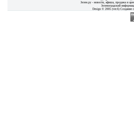
Зелен.ру - новости, афиша, продажа и аре
Зеленоградский информац
Design © 2005 (ver.6) Создание с