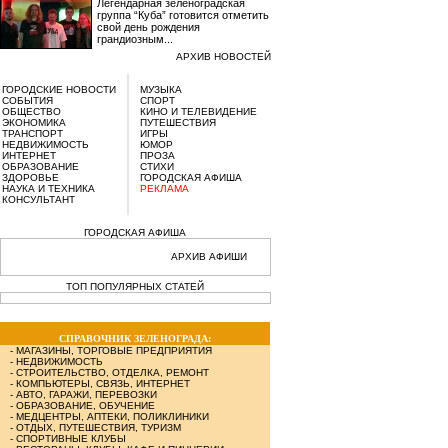
Легендарная зеленоградская
группа “Куба” готовится отметить
свой день рождения
грандиозным...
АРХИВ НОВОСТЕЙ
ГОРОДСКИЕ НОВОСТИ
МУЗЫКА
СОБЫТИЯ
СПОРТ
ОБЩЕСТВО
КИНО И ТЕЛЕВИДЕНИЕ
ЭКОНОМИКА
ПУТЕШЕСТВИЯ
ТРАНСПОРТ
ИГРЫ
НЕДВИЖИМОСТЬ
ЮМОР
ИНТЕРНЕТ
ПРОЗА
ОБРАЗОВАНИЕ
СТИХИ
ЗДОРОВЬЕ
ГОРОДСКАЯ АФИША
НАУКА И ТЕХНИКА
РЕКЛАМА
КОНСУЛЬТАНТ
ГОРОДСКАЯ АФИША
АРХИВ АФИШИ
ТОП ПОПУЛЯРНЫХ СТАТЕЙ
СПРАВОЧНИК ЗЕЛЕНОГРАДА:
-
МАГАЗИНЫ, ТОРГОВЫЕ ПРЕДПРИЯТИЯ
-
НЕДВИЖИМОСТЬ
-
СТРОИТЕЛЬСТВО, ОТДЕЛКА, РЕМОНТ
-
КОМПЬЮТЕРЫ, СВЯЗЬ, ИНТЕРНЕТ
-
АВТО, ГАРАЖИ, ПЕРЕВОЗКИ
-
ОБРАЗОВАНИЕ, ОБУЧЕНИЕ
-
МЕДЦЕНТРЫ, АПТЕКИ, ПОЛИКЛИНИКИ
-
ОТДЫХ, ПУТЕШЕСТВИЯ, ТУРИЗМ
-
СПОРТИВНЫЕ КЛУБЫ