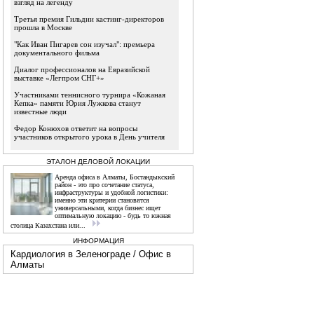
взгляд на легенду
Третья премия Гильдии кастинг-директоров
прошла в Москве
"Как Иван Пигарев сон изучал": премьера
документального фильма
Диалог профессионалов на Евразийской
выставке «Легпром СНГ+»
Участниками теннисного турнира «Кожаная
Кепка» памяти Юрия Лужкова станут
известные люди
Федор Конюхов ответит на вопросы
участников открытого урока в День учителя
ЭТАЛОН ДЕЛОВОЙ ЛОКАЦИИ
Аренда офиса в Алматы, Бостандыкский
район - это про сочетание статуса,
инфраструктуры и удобной логистики:
именно эти критерии становятся
универсальными, когда бизнес ищет
оптимальную локацию - будь то южная
столица Казахстана или...
ИНФОРМАЦИЯ
Кардиология в Зеленограде
/
Офис в
Алматы