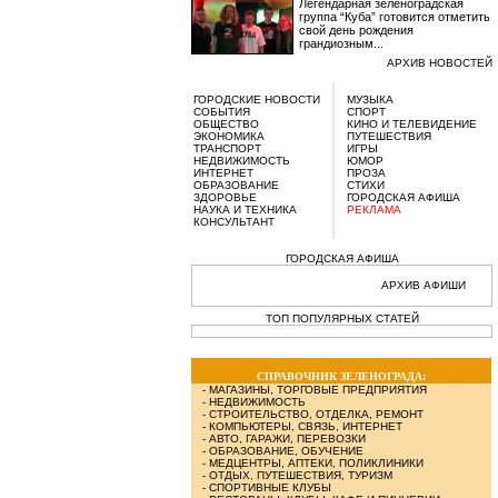
Легендарная зеленоградская
группа “Куба” готовится отметить
свой день рождения
грандиозным...
АРХИВ НОВОСТЕЙ
ГОРОДСКИЕ НОВОСТИ
МУЗЫКА
СОБЫТИЯ
СПОРТ
ОБЩЕСТВО
КИНО И ТЕЛЕВИДЕНИЕ
ЭКОНОМИКА
ПУТЕШЕСТВИЯ
ТРАНСПОРТ
ИГРЫ
НЕДВИЖИМОСТЬ
ЮМОР
ИНТЕРНЕТ
ПРОЗА
ОБРАЗОВАНИЕ
СТИХИ
ЗДОРОВЬЕ
ГОРОДСКАЯ АФИША
НАУКА И ТЕХНИКА
РЕКЛАМА
КОНСУЛЬТАНТ
ГОРОДСКАЯ АФИША
АРХИВ АФИШИ
ТОП ПОПУЛЯРНЫХ СТАТЕЙ
СПРАВОЧНИК ЗЕЛЕНОГРАДА:
-
МАГАЗИНЫ, ТОРГОВЫЕ ПРЕДПРИЯТИЯ
-
НЕДВИЖИМОСТЬ
-
СТРОИТЕЛЬСТВО, ОТДЕЛКА, РЕМОНТ
-
КОМПЬЮТЕРЫ, СВЯЗЬ, ИНТЕРНЕТ
-
АВТО, ГАРАЖИ, ПЕРЕВОЗКИ
-
ОБРАЗОВАНИЕ, ОБУЧЕНИЕ
-
МЕДЦЕНТРЫ, АПТЕКИ, ПОЛИКЛИНИКИ
-
ОТДЫХ, ПУТЕШЕСТВИЯ, ТУРИЗМ
-
СПОРТИВНЫЕ КЛУБЫ