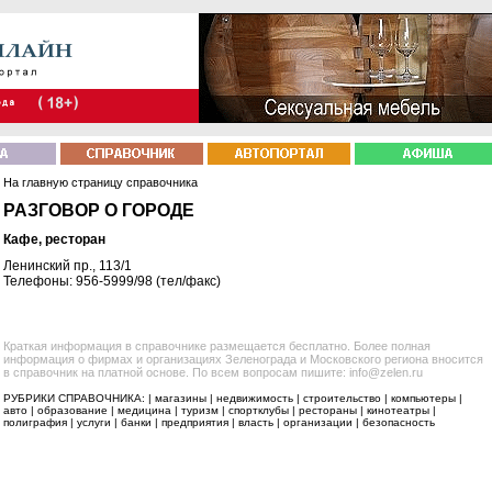
На главную страницу справочника
РАЗГОВОР О ГОРОДЕ
Кафе, ресторан
Ленинский пр., 113/1
Телефоны: 956-5999/98 (тел/факс)
Краткая информация в справочнике размещается бесплатно. Более полная
информация о фирмах и организациях Зеленограда и Московского региона вносится
в справочник на платной основе. По всем вопросам пишите: info@zelen.ru
РУБРИКИ СПРАВОЧНИКА: |
магазины
|
недвижимость
|
строительство
|
компьютеры
|
авто
|
образование
|
медицина
|
туризм
|
спортклубы
|
рестораны
|
кинотеатры
|
полиграфия
|
услуги
|
банки
|
предприятия
|
власть
|
организации
|
безопасность