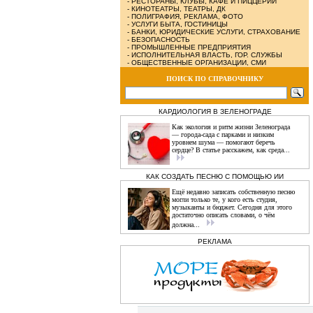
-
РЕСТОРАНЫ, КЛУБЫ, КАФЕ И ПИЦЦЕРИИ
-
КИНОТЕАТРЫ, ТЕАТРЫ, ДК
-
ПОЛИГРАФИЯ, РЕКЛАМА, ФОТО
-
УСЛУГИ БЫТА, ГОСТИНИЦЫ
-
БАНКИ, ЮРИДИЧЕСКИЕ УСЛУГИ, СТРАХОВАНИЕ
-
БЕЗОПАСНОСТЬ
-
ПРОМЫШЛЕННЫЕ ПРЕДПРИЯТИЯ
-
ИСПОЛНИТЕЛЬНАЯ ВЛАСТЬ, ГОР. СЛУЖБЫ
-
ОБЩЕСТВЕННЫЕ ОРГАНИЗАЦИИ, СМИ
ПОИСК ПО СПРАВОЧНИКУ
КАРДИОЛОГИЯ В ЗЕЛЕНОГРАДЕ
Как экология и ритм жизни Зеленограда
— города‑сада с парками и низким
уровнем шума — помогают беречь
сердце? В статье расскажем, как среда...
КАК СОЗДАТЬ ПЕСНЮ С ПОМОЩЬЮ ИИ
Ещё недавно записать собственную песню
могли только те, у кого есть студия,
музыканты и бюджет. Сегодня для этого
достаточно описать словами, о чём
должна...
РЕКЛАМА