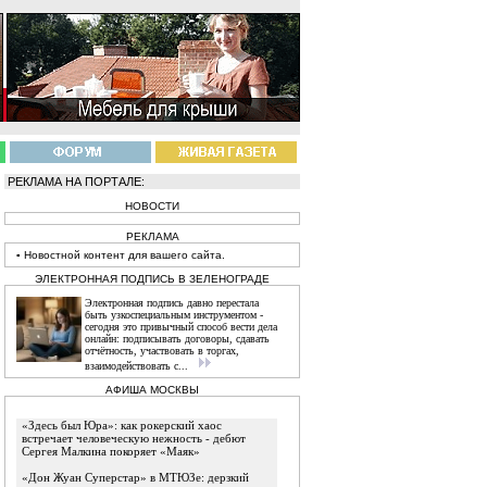
РЕКЛАМА НА ПОРТАЛЕ:
НОВОСТИ
РЕКЛАМА
▪
Новостной
контент
для вашего сайта.
ЭЛЕКТРОННАЯ ПОДПИСЬ В ЗЕЛЕНОГРАДЕ
Электронная подпись давно перестала
быть узкоспециальным инструментом -
сегодня это привычный способ вести дела
онлайн: подписывать договоры, сдавать
отчётность, участвовать в торгах,
взаимодействовать с...
АФИША МОСКВЫ
«Здесь был Юра»: как рокерский хаос
встречает человеческую нежность - дебют
Сергея Малкина покоряет «Маяк»
«Дон Жуан Суперстар» в МТЮЗе: дерзкий