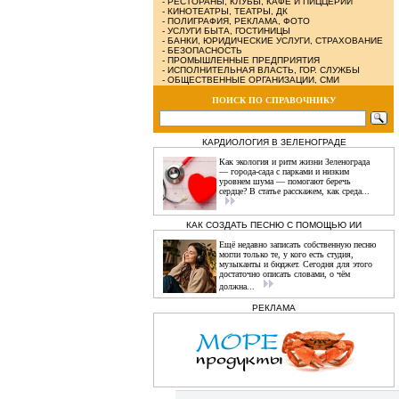
-
РЕСТОРАНЫ, КЛУБЫ, КАФЕ И ПИЦЦЕРИИ
-
КИНОТЕАТРЫ, ТЕАТРЫ, ДК
-
ПОЛИГРАФИЯ, РЕКЛАМА, ФОТО
-
УСЛУГИ БЫТА, ГОСТИНИЦЫ
-
БАНКИ, ЮРИДИЧЕСКИЕ УСЛУГИ, СТРАХОВАНИЕ
-
БЕЗОПАСНОСТЬ
-
ПРОМЫШЛЕННЫЕ ПРЕДПРИЯТИЯ
-
ИСПОЛНИТЕЛЬНАЯ ВЛАСТЬ, ГОР. СЛУЖБЫ
-
ОБЩЕСТВЕННЫЕ ОРГАНИЗАЦИИ, СМИ
ПОИСК ПО СПРАВОЧНИКУ
КАРДИОЛОГИЯ В ЗЕЛЕНОГРАДЕ
Как экология и ритм жизни Зеленограда
— города‑сада с парками и низким
уровнем шума — помогают беречь
сердце? В статье расскажем, как среда...
КАК СОЗДАТЬ ПЕСНЮ С ПОМОЩЬЮ ИИ
Ещё недавно записать собственную песню
могли только те, у кого есть студия,
музыканты и бюджет. Сегодня для этого
достаточно описать словами, о чём
должна...
РЕКЛАМА