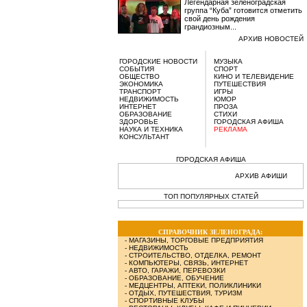
Легендарная зеленоградская
группа “Куба” готовится отметить
свой день рождения
грандиозным...
АРХИВ НОВОСТЕЙ
ГОРОДСКИЕ НОВОСТИ
МУЗЫКА
СОБЫТИЯ
СПОРТ
ОБЩЕСТВО
КИНО И ТЕЛЕВИДЕНИЕ
ЭКОНОМИКА
ПУТЕШЕСТВИЯ
ТРАНСПОРТ
ИГРЫ
НЕДВИЖИМОСТЬ
ЮМОР
ИНТЕРНЕТ
ПРОЗА
ОБРАЗОВАНИЕ
СТИХИ
ЗДОРОВЬЕ
ГОРОДСКАЯ АФИША
НАУКА И ТЕХНИКА
РЕКЛАМА
КОНСУЛЬТАНТ
ГОРОДСКАЯ АФИША
АРХИВ АФИШИ
ТОП ПОПУЛЯРНЫХ СТАТЕЙ
СПРАВОЧНИК ЗЕЛЕНОГРАДА:
-
МАГАЗИНЫ, ТОРГОВЫЕ ПРЕДПРИЯТИЯ
-
НЕДВИЖИМОСТЬ
-
СТРОИТЕЛЬСТВО, ОТДЕЛКА, РЕМОНТ
-
КОМПЬЮТЕРЫ, СВЯЗЬ, ИНТЕРНЕТ
-
АВТО, ГАРАЖИ, ПЕРЕВОЗКИ
-
ОБРАЗОВАНИЕ, ОБУЧЕНИЕ
-
МЕДЦЕНТРЫ, АПТЕКИ, ПОЛИКЛИНИКИ
-
ОТДЫХ, ПУТЕШЕСТВИЯ, ТУРИЗМ
-
СПОРТИВНЫЕ КЛУБЫ