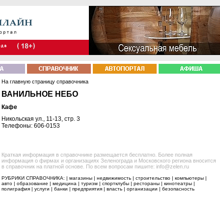
На главную страницу справочника
ВАНИЛЬНОЕ НЕБО
Кафе
Никольская ул., 11-13, стр. 3
Телефоны: 606-0153
Краткая информация в справочнике размещается бесплатно. Более полная
информация о фирмах и организациях Зеленограда и Московского региона вносится
в справочник на платной основе. По всем вопросам пишите: info@zelen.ru
РУБРИКИ СПРАВОЧНИКА: |
магазины
|
недвижимость
|
строительство
|
компьютеры
|
авто
|
образование
|
медицина
|
туризм
|
спортклубы
|
рестораны
|
кинотеатры
|
полиграфия
|
услуги
|
банки
|
предприятия
|
власть
|
организации
|
безопасность