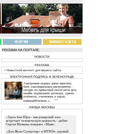
РЕКЛАМА НА ПОРТАЛЕ:
НОВОСТИ
РЕКЛАМА
▪
Новостной
контент
для вашего сайта.
ЭЛЕКТРОННАЯ ПОДПИСЬ В ЗЕЛЕНОГРАДЕ
Электронная подпись давно перестала
быть узкоспециальным инструментом -
сегодня это привычный способ вести дела
онлайн: подписывать договоры, сдавать
отчётность, участвовать в торгах,
взаимодействовать с...
АФИША МОСКВЫ
«Здесь был Юра»: как рокерский хаос
встречает человеческую нежность - дебют
Сергея Малкина покоряет «Маяк»
«Дон Жуан Суперстар» в МТЮЗе: дерзкий