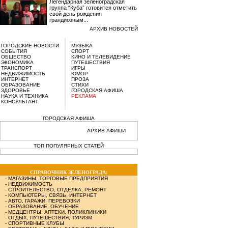
Легендарная зеленоградская
группа “Куба” готовится отметить
свой день рождения
грандиозным...
АРХИВ НОВОСТЕЙ
ГОРОДСКИЕ НОВОСТИ
МУЗЫКА
СОБЫТИЯ
СПОРТ
ОБЩЕСТВО
КИНО И ТЕЛЕВИДЕНИЕ
ЭКОНОМИКА
ПУТЕШЕСТВИЯ
ТРАНСПОРТ
ИГРЫ
НЕДВИЖИМОСТЬ
ЮМОР
ИНТЕРНЕТ
ПРОЗА
ОБРАЗОВАНИЕ
СТИХИ
ЗДОРОВЬЕ
ГОРОДСКАЯ АФИША
НАУКА И ТЕХНИКА
РЕКЛАМА
КОНСУЛЬТАНТ
ГОРОДСКАЯ АФИША
АРХИВ АФИШИ
ТОП ПОПУЛЯРНЫХ СТАТЕЙ
СПРАВОЧНИК ЗЕЛЕНОГРАДА:
-
МАГАЗИНЫ, ТОРГОВЫЕ ПРЕДПРИЯТИЯ
-
НЕДВИЖИМОСТЬ
-
СТРОИТЕЛЬСТВО, ОТДЕЛКА, РЕМОНТ
-
КОМПЬЮТЕРЫ, СВЯЗЬ, ИНТЕРНЕТ
-
АВТО, ГАРАЖИ, ПЕРЕВОЗКИ
-
ОБРАЗОВАНИЕ, ОБУЧЕНИЕ
-
МЕДЦЕНТРЫ, АПТЕКИ, ПОЛИКЛИНИКИ
-
ОТДЫХ, ПУТЕШЕСТВИЯ, ТУРИЗМ
-
СПОРТИВНЫЕ КЛУБЫ