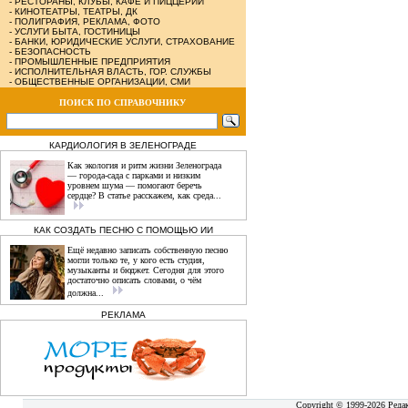
-
РЕСТОРАНЫ, КЛУБЫ, КАФЕ И ПИЦЦЕРИИ
-
КИНОТЕАТРЫ, ТЕАТРЫ, ДК
-
ПОЛИГРАФИЯ, РЕКЛАМА, ФОТО
-
УСЛУГИ БЫТА, ГОСТИНИЦЫ
-
БАНКИ, ЮРИДИЧЕСКИЕ УСЛУГИ, СТРАХОВАНИЕ
-
БЕЗОПАСНОСТЬ
-
ПРОМЫШЛЕННЫЕ ПРЕДПРИЯТИЯ
-
ИСПОЛНИТЕЛЬНАЯ ВЛАСТЬ, ГОР. СЛУЖБЫ
-
ОБЩЕСТВЕННЫЕ ОРГАНИЗАЦИИ, СМИ
ПОИСК ПО СПРАВОЧНИКУ
КАРДИОЛОГИЯ В ЗЕЛЕНОГРАДЕ
Как экология и ритм жизни Зеленограда
— города‑сада с парками и низким
уровнем шума — помогают беречь
сердце? В статье расскажем, как среда...
КАК СОЗДАТЬ ПЕСНЮ С ПОМОЩЬЮ ИИ
Ещё недавно записать собственную песню
могли только те, у кого есть студия,
музыканты и бюджет. Сегодня для этого
достаточно описать словами, о чём
должна...
РЕКЛАМА
Copyright © 1999-2026 Реда