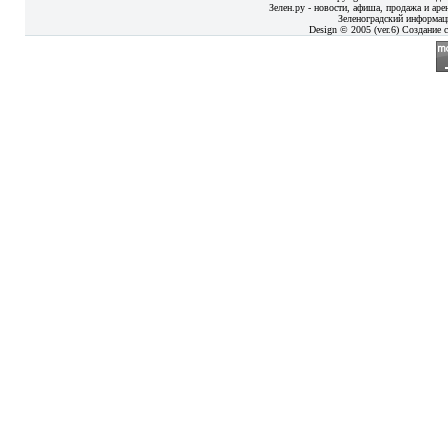
Зелен.ру - новости, афиша, продажа и аре
Зеленоградский информац
Design © 2005 (ver.6) Создание с