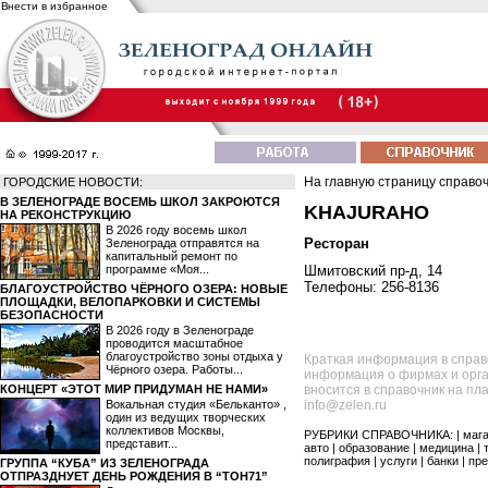
Внести в избранное
На главную страницу справо
ГОРОДСКИЕ НОВОСТИ:
В ЗЕЛЕНОГРАДЕ ВОСЕМЬ ШКОЛ ЗАКРОЮТСЯ
KHAJURAHO
НА РЕКОНСТРУКЦИЮ
В 2026 году восемь школ
Ресторан
Зеленограда отправятся на
капитальный ремонт по
программе «Моя...
Шмитовский пр-д, 14
Телефоны: 256-8136
БЛАГОУСТРОЙСТВО ЧЁРНОГО ОЗЕРА: НОВЫЕ
ПЛОЩАДКИ, ВЕЛОПАРКОВКИ И СИСТЕМЫ
БЕЗОПАСНОСТИ
В 2026 году в Зеленограде
проводится масштабное
благоустройство зоны отдыха у
Краткая информация в справ
Чёрного озера. Работы...
информация о фирмах и орга
КОНЦЕРТ «ЭТОТ МИР ПРИДУМАН НЕ НАМИ»
вносится в справочник на пл
Вокальная студия «Бельканто» ,
info@zelen.ru
один из ведущих творческих
коллективов Москвы,
РУБРИКИ СПРАВОЧНИКА: |
маг
представит...
авто
|
образование
|
медицина
|
полиграфия
|
услуги
|
банки
|
пре
ГРУППА “КУБА” ИЗ ЗЕЛЕНОГРАДА
ОТПРАЗДНУЕТ ДЕНЬ РОЖДЕНИЯ В “ТОН71”