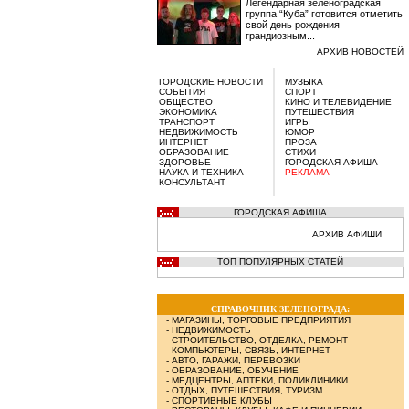
Легендарная зеленоградская
группа “Куба” готовится отметить
свой день рождения
грандиозным...
АРХИВ НОВОСТЕЙ
ГОРОДСКИЕ НОВОСТИ
МУЗЫКА
СОБЫТИЯ
СПОРТ
ОБЩЕСТВО
КИНО И ТЕЛЕВИДЕНИЕ
ЭКОНОМИКА
ПУТЕШЕСТВИЯ
ТРАНСПОРТ
ИГРЫ
НЕДВИЖИМОСТЬ
ЮМОР
ИНТЕРНЕТ
ПРОЗА
ОБРАЗОВАНИЕ
СТИХИ
ЗДОРОВЬЕ
ГОРОДСКАЯ АФИША
НАУКА И ТЕХНИКА
РЕКЛАМА
КОНСУЛЬТАНТ
ГОРОДСКАЯ АФИША
АРХИВ АФИШИ
ТОП ПОПУЛЯРНЫХ СТАТЕЙ
СПРАВОЧНИК ЗЕЛЕНОГРАДА:
-
МАГАЗИНЫ, ТОРГОВЫЕ ПРЕДПРИЯТИЯ
-
НЕДВИЖИМОСТЬ
-
СТРОИТЕЛЬСТВО, ОТДЕЛКА, РЕМОНТ
-
КОМПЬЮТЕРЫ, СВЯЗЬ, ИНТЕРНЕТ
-
АВТО, ГАРАЖИ, ПЕРЕВОЗКИ
-
ОБРАЗОВАНИЕ, ОБУЧЕНИЕ
-
МЕДЦЕНТРЫ, АПТЕКИ, ПОЛИКЛИНИКИ
-
ОТДЫХ, ПУТЕШЕСТВИЯ, ТУРИЗМ
-
СПОРТИВНЫЕ КЛУБЫ