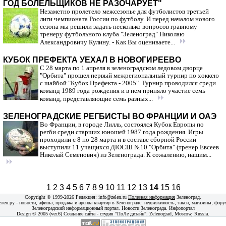
ГОД БОЛЕЛЬЩИКОВ НЕ РАЗОЧАРУЕТ"
Незаметно пролетело межсезонье для футболистов третьей
лиги чемпионата России по футболу. И перед началом нового
сезона мы решили задать несколько вопросов гравному
тренеру футбольного клуба "Зеленоград" Николаю
Александровичу Кулину. - Как Вы оцениваете...
КУБОК ПРЕФЕКТА УЕХАЛ В НОВОГИРЕЕВО
С 28 марта по 1 апреля в зеленоградском ледовом дворце
"Орбита" прошел первый межрегиональный турнир по хоккею
с шайбой "Кубок Префекта - 2005". Турнир проводился среди
команд 1989 года рождения и в нем приняло участие семь
команд, представляющие семь разных...
ЗЕЛЕНОГРАДСКИЕ РЕГБИСТЫ ВО ФРАНЦИИ И ОАЭ
Во Франции, в городе Лилль, состоялся Кубок Европы по
регби среди старших юношей 1987 года рождения. Игры
проходили с 8 по 28 марта и в составе сборной России
выступили 11 учащихся ДЮСШ №10 "Орбита" (тренер Евсеев
Николай Семенович) из Зеленограда. К сожалению, нашим...
1
2
3
4
5
6
7
8
9
10
11
12
13
14
15
16
Copyright © 1999-2026 Редакция:
info@zelen.ru
Полезная информация
Зеленоград
.
елен.ру - новости, афиша, продажа и аренда квартир в Зеленограде, недвижимость, такси, магазины,
фору
Зеленоградский информационный портал. Новости Зеленограда. Инфопортал
Design © 2005 (ver.6) Создание сайта -
студия "ПоЛе дизайн"
. Zelenograd, Moscow, Russia.