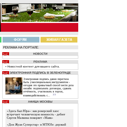
РЕКЛАМА НА ПОРТАЛЕ:
НОВОСТИ
РЕКЛАМА
▪
Новостной
контент
для вашего сайта.
ЭЛЕКТРОННАЯ ПОДПИСЬ В ЗЕЛЕНОГРАДЕ
Электронная подпись давно перестала
быть узкоспециальным инструментом -
сегодня это привычный способ вести дела
онлайн: подписывать договоры, сдавать
отчётность, участвовать в торгах,
взаимодействовать с...
АФИША МОСКВЫ
«Здесь был Юра»: как рокерский хаос
встречает человеческую нежность - дебют
Сергея Малкина покоряет «Маяк»
«Дон Жуан Суперстар» в МТЮЗе: дерзкий