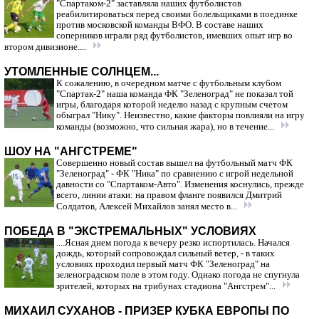
"Спартаком-2" заставляла наших футболистов
реабилитироваться перед своими болельщиками в поединке
против московской команды ВФО. В составе наших
соперников играли ряд футболистов, имевших опыт игр во
втором дивизионе....
УТОМЛЕННЫЕ СОЛНЦЕМ...
К сожалению, в очередном матче с футбольным клубом
"Спартак-2" наша команда ФК "Зеленоград" не показал той
игры, благодаря которой неделю назад с крупным счетом
обыграл "Нику". Неизвестно, какие факторы повлияли на игру
команды (возможно, что сильная жара), но в течение...
ШОУ НА "АНГСТРЕМЕ"
Совершенно новый состав вышел на футбольный матч ФК
"Зеленоград" - ФК "Ника" по сравнению с игрой недельной
давности со "Спартаком-Авто". Изменения коснулись, прежде
всего, линии атаки: на правом фланге появился Дмитрий
Солдатов, Алексей Михайлов занял место в...
ПОБЕДА В "ЭКСТРЕМАЛЬНЫХ" УСЛОВИЯХ
....Ясная днем погода к вечеру резко испортилась. Начался
дождь, который сопровождал сильный ветер, - в таких
условиях проходил первый матч ФК "Зеленоград" на
зеленоградском поле в этом году. Однако погода не спугнула
зрителей, которых на трибунах стадиона "Ангстрем"...
МИХАИЛ СУХАНОВ - ПРИЗЕР КУБКА ЕВРОПЫ ПО