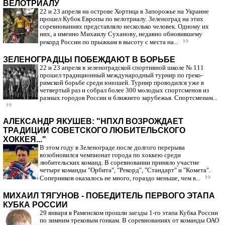
ВЕЛОТРИАЛУ
22 и 23 апреля на острове Хортица в Запорожье на Украине
прошел Кубок Европы по велотриалу. Зеленоград на этих
соревнованиях представляло несколько человек. Одному их
них, а именно Михаилу Суханову, недавно обновившему
рекорд России по прыжкам в высоту с места на...
ЗЕЛЕНОГРАДЦЫ ПОБЕЖДАЮТ В БОРЬБЕ
22 и 23 апреля в зеленоградской спортивной школе № 111
прошел традиционный международный турнир по греко-
римской борьбе среди юношей. Турнир проводился уже в
четвертый раз и собрал более 300 молодых спортсменов из
разных городов России и ближнего зарубежья. Спортсменам...
АЛЕКСАНДР ЯКУШЕВ: "НПХЛ ВОЗРОЖДАЕТ
ТРАДИЦИИ СОВЕТСКОГО ЛЮБИТЕЛЬСКОГО
ХОККЕЯ..."
В этом году в Зеленограде после долгого перерыва
возобновился чемпионат города по хоккею среди
любительских команд. В соревновании приняло участие
четыре команды "Орбита", "Рекорд", "Стандарт" и "Комета".
Соперников оказалось не много, гораздо меньше, чем в...
МИХАИЛ ТЯГУНОВ - ПОБЕДИТЕЛЬ ПЕРВОГО ЭТАПА
КУБКА РОССИИ
29 января в Раменском прошли заезды 1-го этапа Кубка России
по зимним трековым гонкам. В соревнованиях от команды ОАО