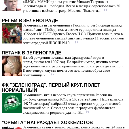
«ЛЗОС» МАМИ принял участие Михаил Тягунов из
Зеленограда и… победил. Всего в заездах соревновалось 20
участников из Зеленограда, Москвы, Тольятти,...
РЕГБИ В ЗЕЛЕНОГРАДЕ
Закончились игры чемпионата России по регби среди команд
высшей лиги. Победителем в этом турнире стала команда
"Сборная МГУС" (тренер Евсеев Н.С.). Примечательно, что в
составе чемпионов высшей лиги выступило 11 воспитанников
зеленоградской ДЮСШ №10...
ПЕТАНК В ЗЕЛЕНОГРАДЕ
Датой рождения петанка, или французской игры в
шары, считается 1907 год. По крайней мере, именно в этом
году появилась игра, по правилам которой играют до сих пор.
И вот теперь, спустя почти сто лет, петанк обрел свое
пристанище и...
ФК "ЗЕЛЕНОГРАД". ПЕРВЫЙ КРУГ. ПОЛЕТ
НОРМАЛЬНЫЙ
Закончились игры первого круга первенства России по
футболу среди команд КФК и СК третьей лиги. Наша команда
ФК "Зеленоград" набрав 32 очка уверенно лидирует в своей
московской зоне. Сезон для зеленоградских футболистов
складывается на редкость удачно. В...
"ОРБИТА" НАГРАЖДАЕТ ХОККЕИСТОВ
Закончился сезон у зеленоградских юных хоккеистов. 24 мая в