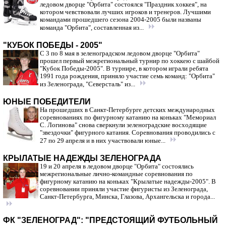
ледовом дворце "Орбита" состоялся "Праздник хоккея", на
котором чевствовали лучших игроков и тренеров. Лучшими
командами прошедшего сезона 2004-2005 были названы
команда "Орбита", составленная из...
"КУБОК ПОБЕДЫ - 2005"
С 3 по 8 мая в зеленоградском ледовом дворце "Орбита"
прошел первый межрегиональный турнир по хоккею с шайбой
"Кубок Победы-2005". В турнире, в котором играли ребята
1991 года рождения, приняло участие семь команд: "Орбита"
из Зеленограда, "Северсталь" из...
ЮНЫЕ ПОБЕДИТЕЛИ
На прошедших в Санкт-Петербурге детских международных
соревнованиях по фигурному катанию на коньках "Мемориал
С. Логинова" снова сверкнули зеленоградские восходящие
"звездочки" фигурного катания. Соревнования проводились с
27 по 29 апреля и в них участвовали юные...
КРЫЛАТЫЕ НАДЕЖДЫ ЗЕЛЕНОГРАДА
19 и 20 апреля в ледовом дворце "Орбита" состоялись
межрегиональные лично-командные соревнования по
фигурному катанию на коньках "Крылатые надежды-2005". В
соревновании приняли участие фигуристы из Зеленограда,
Санкт-Петербурга, Минска, Глазова, Архангельска и города...
ФК "ЗЕЛЕНОГРАД": "ПРЕДСТОЯЩИЙ ФУТБОЛЬНЫЙ