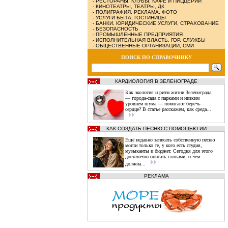
-
РЕСТОРАНЫ, КЛУБЫ, КАФЕ И ПИЦЦЕРИИ
-
КИНОТЕАТРЫ, ТЕАТРЫ, ДК
-
ПОЛИГРАФИЯ, РЕКЛАМА, ФОТО
-
УСЛУГИ БЫТА, ГОСТИНИЦЫ
-
БАНКИ, ЮРИДИЧЕСКИЕ УСЛУГИ, СТРАХОВАНИЕ
-
БЕЗОПАСНОСТЬ
-
ПРОМЫШЛЕННЫЕ ПРЕДПРИЯТИЯ
-
ИСПОЛНИТЕЛЬНАЯ ВЛАСТЬ, ГОР. СЛУЖБЫ
-
ОБЩЕСТВЕННЫЕ ОРГАНИЗАЦИИ, СМИ
ПОИСК ПО СПРАВОЧНИКУ
КАРДИОЛОГИЯ В ЗЕЛЕНОГРАДЕ
Как экология и ритм жизни Зеленограда
— города‑сада с парками и низким
уровнем шума — помогают беречь
сердце? В статье расскажем, как среда...
КАК СОЗДАТЬ ПЕСНЮ С ПОМОЩЬЮ ИИ
Ещё недавно записать собственную песню
могли только те, у кого есть студия,
музыканты и бюджет. Сегодня для этого
достаточно описать словами, о чём
должна...
РЕКЛАМА