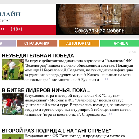
спорт
НЕУБЕДИТЕЛЬНАЯ ПОБЕДА
На игру с дебютантом дивизиона внуковским "Альянсом" ФК
"Зеленоград" вышел в сильно обновленном составе. Покинули
команду Н.Баркалов и Д.Солдатов, получил дисквалификацию
за удаление в предыдущем матче А.Клюев, не вышли на матч
основные крайние защитники А.Буянкин и...
В БИТВЕ ЛИДЕРОВ НИЧЬЯ. ПОКА...
Безусловно, игра в которой встречались ФК "Спартак-
молодежная" (Москва) и ФК "Зеленоград" носила статус
центральной в этом туре. Встречались команды, занимающие
вторую и третью строчки в турнирной таблице, такие матчи
называют "игра за шесть очков". С прошлого...
ВТОРОЙ РАЗ ПОДРЯД 4:1 НА "АНГСТРЕМЕ"
Неудачная игра ФК "Зеленоград" в предыдущем матче со