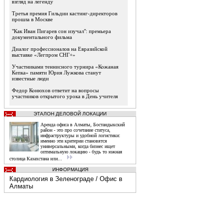
взгляд на легенду
Третья премия Гильдии кастинг-директоров
прошла в Москве
"Как Иван Пигарев сон изучал": премьера
документального фильма
Диалог профессионалов на Евразийской
выставке «Легпром СНГ+»
Участниками теннисного турнира «Кожаная
Кепка» памяти Юрия Лужкова станут
известные люди
Федор Конюхов ответит на вопросы
участников открытого урока в День учителя
ЭТАЛОН ДЕЛОВОЙ ЛОКАЦИИ
Аренда офиса в Алматы, Бостандыкский
район - это про сочетание статуса,
инфраструктуры и удобной логистики:
именно эти критерии становятся
универсальными, когда бизнес ищет
оптимальную локацию - будь то южная
столица Казахстана или...
ИНФОРМАЦИЯ
Кардиология в Зеленограде
/
Офис в
Алматы