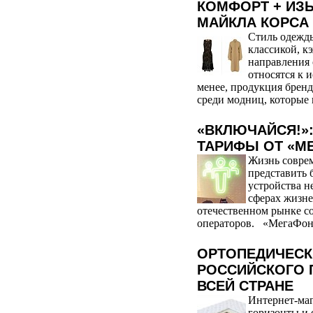
КОМФОРТ + ИЗ
МАЙКЛА КОРСА
Стиль одежды
классикой, к
направления 
относятся к 
менее, продукция бренд
среди модниц, которые 
«ВКЛЮЧАЙСЯ!»
ТАРИФЫ ОТ «М
Жизнь совре
представить 
устройства н
сферах жизне
отечественном рынке со
операторов. «МегаФон» 
ОРТОПЕДИЧЕСК
РОССИЙСКОГО 
ВСЕЙ СТРАНЕ
Интернет-маг
горизонты и 