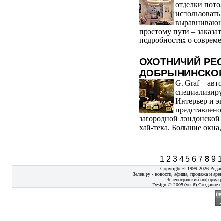
отделки пото
использовать
выравнивающи
простому пути – заказа
подробностях о совреме
ОХОТНИЧИЙ РЕС
ДОБРЫНИНСКОМ
G. Graf – авт
специализир
Интерьер и э
представлено
загородной лондонской
хай-тека. Большие окна
1
2
3
4
5
6
7
8
9
Copyright © 1999-2026 Реда
Зелен.ру - новости, афиша, продажа и аре
Зеленоградский информац
Design © 2005 (ver.6) Создание с