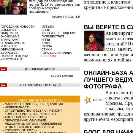
Легендарная зеленоградская
отношение к клиентам. 
группа “Куба” готовится отметить
кредитные предложения
свой день рождения
грандиозным...
АРХИВ НОВОСТЕЙ
ВЫ ВЕРИТЕ В С
ГОРОДСКИЕ НОВОСТИ
МУЗЫКА
СОБЫТИЯ
СПОРТ
Анализируя 
ОБЩЕСТВО
КИНО И ТЕЛЕВИДЕНИЕ
ЭКОНОМИКА
ПУТЕШЕСТВИЯ
заметили нек
ТРАНСПОРТ
ИГРЫ
НЕДВИЖИМОСТЬ
ЮМОР
ситуаций? Им
ИНТЕРНЕТ
ПРОЗА
глаза, значит
ОБРАЗОВАНИЕ
СТИХИ
ЗДОРОВЬЕ
ГОРОДСКАЯ АФИША
женщина вы или мужчина
НАУКА И ТЕХНИКА
РЕКЛАМА
возможностях и тайнах
КОНСУЛЬТАНТ
ГОРОДСКАЯ АФИША
ОНЛАЙН-БАЗА A
АРХИВ АФИШИ
ЛУЧШЕГО ВЕДУ
ФОТОГРАФА
ТОП ПОПУЛЯРНЫХ СТАТЕЙ
В интернет-ба
анкеты лучш
СПРАВОЧНИК ЗЕЛЕНОГРАДА:
Москвы. Пре
-
МАГАЗИНЫ, ТОРГОВЫЕ ПРЕДПРИЯТИЯ
-
НЕДВИЖИМОСТЬ
Свадьбы, кли
-
СТРОИТЕЛЬСТВО, ОТДЕЛКА, РЕМОНТ
корпоративные праздни
-
КОМПЬЮТЕРЫ, СВЯЗЬ, ИНТЕРНЕТ
-
АВТО, ГАРАЖИ, ПЕРЕВОЗКИ
другие event-мероприят
-
ОБРАЗОВАНИЕ, ОБУЧЕНИЕ
-
МЕДЦЕНТРЫ, АПТЕКИ, ПОЛИКЛИНИКИ
-
ОТДЫХ, ПУТЕШЕСТВИЯ, ТУРИЗМ
-
СПОРТИВНЫЕ КЛУБЫ
БЛОГ ДЛЯ НАЧ