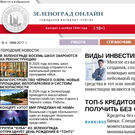
Внести в избранное
ГОРОДСКИЕ НОВОСТИ:
ВИДЫ ИНВЕСТИ
В ЗЕЛЕНОГРАДЕ ВОСЕМЬ ШКОЛ ЗАКРОЮТСЯ
НА РЕКОНСТРУКЦИЮ
Многие из ва
В 2026 году восемь школ
создания, со
Зеленограда отправятся на
капитальный ремонт по
помощью инв
программе «Моя...
небольшой пр
БЛАГОУСТРОЙСТВО ЧЁРНОГО ОЗЕРА: НОВЫЕ
средства в тот или ино
ПЛОЩАДКИ, ВЕЛОПАРКОВКИ И СИСТЕМЫ
БЕЗОПАСНОСТИ
инвестиции являются 
В 2026 году в Зеленограде
проводится масштабное
благоустройство зоны отдыха у
ТОП-5 КРЕДИТ
Чёрного озера. Работы...
КОНЦЕРТ «ЭТОТ МИР ПРИДУМАН НЕ НАМИ»
ПОЛУЧИТЬ БЕЗ
Вокальная студия «Бельканто» ,
Кредиты без
один из ведущих творческих
коллективов Москвы,
банки. Спец
представит...
моментальная
ГРУППА “КУБА” ИЗ ЗЕЛЕНОГРАДА
минимальный
ОТПРАЗДНУЕТ ДЕНЬ РОЖДЕНИЯ В “ТОН71”