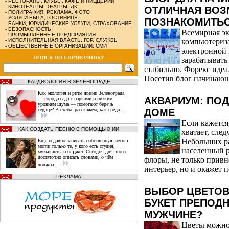
-
РЕСТОРАНЫ, КЛУБЫ, КАФЕ И ПИЦЦЕРИИ
-
КИНОТЕАТРЫ, ТЕАТРЫ, ДК
ОТЛИЧНАЯ ВО
-
ПОЛИГРАФИЯ, РЕКЛАМА, ФОТО
-
УСЛУГИ БЫТА, ГОСТИНИЦЫ
ПОЗНАКОМИТЬС
-
БАНКИ, ЮРИДИЧЕСКИЕ УСЛУГИ, СТРАХОВАНИЕ
-
БЕЗОПАСНОСТЬ
Всемирная эк
-
ПРОМЫШЛЕННЫЕ ПРЕДПРИЯТИЯ
-
ИСПОЛНИТЕЛЬНАЯ ВЛАСТЬ, ГОР. СЛУЖБЫ
компьютериз
-
ОБЩЕСТВЕННЫЕ ОРГАНИЗАЦИИ, СМИ
электронной 
ПОИСК ПО СПРАВОЧНИКУ
зарабатывать
стабильно. Форекс идеа
Посетив блог начинающ
КАРДИОЛОГИЯ В ЗЕЛЕНОГРАДЕ
Как экология и ритм жизни Зеленограда
АКВАРИУМ: ПО
— города‑сада с парками и низким
уровнем шума — помогают беречь
сердце? В статье расскажем, как среда...
ДОМЕ
Если кажется
КАК СОЗДАТЬ ПЕСНЮ С ПОМОЩЬЮ ИИ
хватает, след
Небольших р
Ещё недавно записать собственную песню
могли только те, у кого есть студия,
населенный 
музыканты и бюджет. Сегодня для этого
достаточно описать словами, о чём
флоры, не только прив
должна...
интерьер, но и окажет 
РЕКЛАМА
ВЫБОР ЦВЕТОВ
БУКЕТ ПРЕПОД
МУЖЧИНЕ?
Цветы можно 