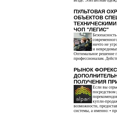
везде. Элегантная одежд
ПУЛЬТОВАЯ ОХ
ОБЪЕКТОВ СП
ТЕХНИЧЕСКИМИ
ЧОП "ЛЕГИС"
Безопасность
современного
ничто не угр
и невредимым
Оптимальное решение п
профессионалам. Дейст
РЫНОК ФОРЕКС:
ДОПОЛНИТЕЛЬ
ПОЛУЧЕНИЯ ПР
Если вы серь
посредством
порекомендов
купли-продаж
возможности, предоста
системы, а именно: • пр